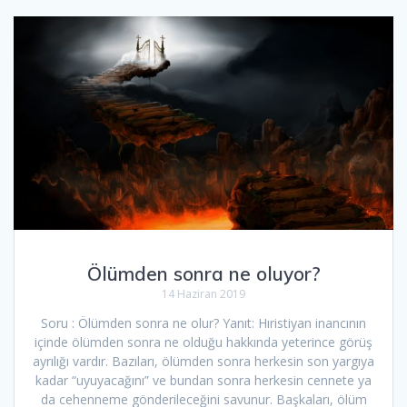
Ölümden sonra ne oluyor?
14 Haziran 2019
Soru : Ölümden sonra ne olur? Yanıt: Hıristiyan inancının
içinde ölümden sonra ne olduğu hakkında yeterince görüş
ayrılığı vardır. Bazıları, ölümden sonra herkesin son yargıya
kadar “uyuyacağını” ve bundan sonra herkesin cennete ya
da cehenneme gönderileceğini savunur. Başkaları, ölüm