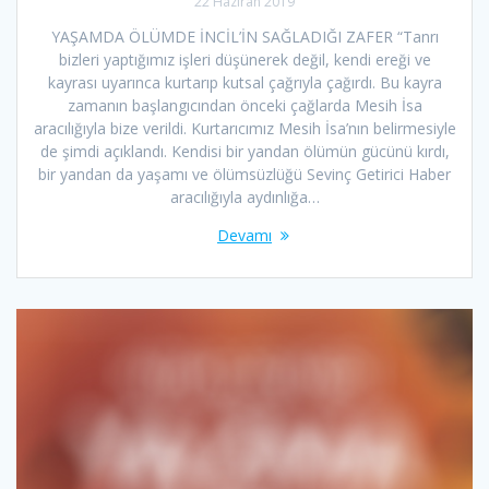
22 Haziran 2019
YAŞAMDA ÖLÜMDE İNCİL’İN SAĞLADIĞI ZAFER “Tanrı
bizleri yaptığımız işleri düşünerek değil, kendi ereği ve
kayrası uyarınca kurtarıp kutsal çağrıyla çağırdı. Bu kayra
zamanın başlangıcından önceki çağlarda Mesih İsa
aracılığıyla bize verildi. Kurtarıcımız Mesih İsa’nın belirmesiyle
de şimdi açıklandı. Kendisi bir yandan ölümün gücünü kırdı,
bir yandan da yaşamı ve ölümsüzlüğü Sevinç Getirici Haber
aracılığıyla aydınlığa…
Devamı