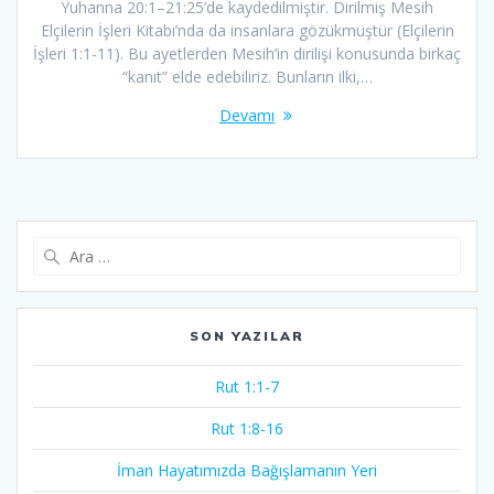
Yuhanna 20:1–21:25’de kaydedilmiştir. Dirilmiş Mesih
Elçilerin İşleri Kitabı’nda da insanlara gözükmüştür (Elçilerin
İşleri 1:1-11). Bu ayetlerden Mesih’in dirilişi konusunda birkaç
“kanıt” elde edebiliriz. Bunların ilki,…
Devamı
Arama:
SON YAZILAR
Rut 1:1-7
Rut 1:8-16
İman Hayatımızda Bağışlamanın Yeri