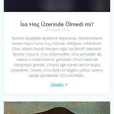
İsa Haç Üzerinde Ölmedi mi?
21 Haziran 2019
Kuran’ın aşağıdaki ayetlerine dayanarak, Müslümanların
hemen hepsi İsa’nın haç üstünde öldüğünü reddederler:
[“Biz, Allahın Resulü Meryem oğlu İsa Mesih’i öldürdük”
diyorlar. Oysa ki, O’nu öldürmediler, O’nu asmadılar da;
sadece o onlara benzer gösterildi. O’nun hakkında
tartışmaya girenler, O’nunla ilgili olarak tam bir kuşku
içindedirler. Onların, O’na ilişkin bir bilgileri yoktur, sadece
sanıya uymaktalar. O’nu kesinlikle…
Devamı