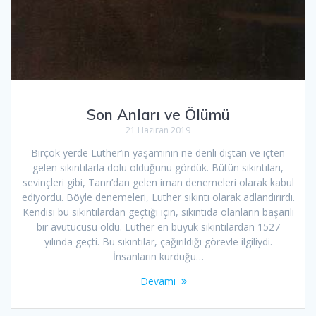
Son Anları ve Ölümü
21 Haziran 2019
Birçok yerde Luther’in yaşamının ne denli dıştan ve içten
gelen sıkıntılarla dolu olduğunu gördük. Bütün sıkıntıları,
sevinçleri gibi, Tanrı’dan gelen iman denemeleri olarak kabul
ediyordu. Böyle denemeleri, Luther sıkıntı olarak adlandırırdı.
Kendisi bu sıkıntılardan geçtiği için, sıkıntıda olanların başarılı
bir avutucusu oldu. Luther en büyük sıkıntılardan 1527
yılında geçti. Bu sıkıntılar, çağırıldığı görevle ilgiliydi.
İnsanların kurduğu…
Devamı