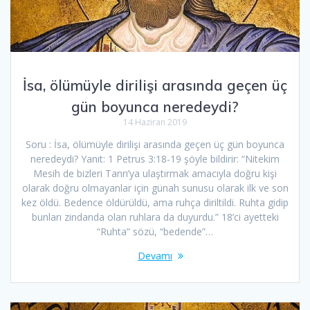
İsa, ölümüyle dirilişi arasında geçen üç
gün boyunca neredeydi?
14 Haziran 2019
Soru : İsa, ölümüyle dirilişi arasında geçen üç gün boyunca
neredeydi? Yanıt: 1 Petrus 3:18-19 şöyle bildirir: “Nitekim
Mesih de bizleri Tanrı’ya ulaştırmak amacıyla doğru kişi
olarak doğru olmayanlar için günah sunusu olarak ilk ve son
kez öldü. Bedence öldürüldü, ama ruhça diriltildi. Ruhta gidip
bunları zindanda olan ruhlara da duyurdu.” 18’ci ayetteki
“Ruhta” sözü, “bedende”…
Devamı