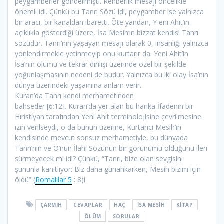
peygamberler göndermişti. Rehberlik mesajı öncelikle
önemli idi. Çünkü bu Tanrı Sözü idi, peygamber ise yalnızca
bir aracı, bir kanaldan ibaretti. Öte yandan, Y eni Ahit’in
açıklıkla gösterdiği üzere, İsa Mesih’in bizzat kendisi Tanrı
sözüdür. Tanrı’nın yaşayan mesajı olarak 0, insanlığı yalnızca
yönlendirmekle yetinmeyip onu kurtarır da. Yeni Ahit’in
İsa’nın ölümü ve tekrar dirilişi üzerinde özel bir şekilde
yoğunlaşmasının nedeni de budur. Yalnızca bu iki olay İsa’nın
dünya üzerindeki yaşamına anlam verir.
Kuran’da Tanrı kendi merhametinden
bahseder [6:12]. Kuran’da yer alan bu harika İfadenin bir
Hıristiyan tarafından Yeni Ahit terminolojisine çevrilmesine
izin verilseydi, o da bunun üzerine, Kurtarıcı Mesih’in
kendisinde mevcut sonsuz merhametiyle, bu dünyada
Tanrı’nın ve O’nun İlahi Sözünün bir görünümü olduğunu ileri
sürmeyecek mi idi? Çünkü, “Tanrı, bize olan sevgisini
şununla kanıtlıyor: Biz daha günahkarken, Mesih bizim için
öldü” (
Romalılar 5
: 8)i
ÇARMIH
CEVAPLAR
HAÇ
İSA MESIH
KITAP
ÖLÜM
SORULAR