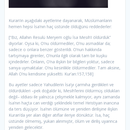
Kuran’ın aşağıdaki ayetlerine dayanarak, Müslümanların
hemen hepsi İsa’nın haç üstünde öldüğünü reddederler:
[“Biz, Allahın Resulü Meryem oğlu İsa Mesih’i öldürdük”
diyorlar. Oysa ki, O’nu öldürmediler, O’nu asmadılar da;
sadece o onlara benzer gösterildi. O’nun hakkında
tartışmaya girenler, O’nunla ilgili olarak tam bir kuşku
içindedirler. Onların, O’na ilişkin bir bilgileri yoktur, sadece
sanıya uymaktalar. O’nu kesinlikle öldürmediler. Tam aksine,
Allah O’nu kendisine yükseltti. Kur’an:157,158]
Bu ayetler sadece Yahudilerin İsa’yı çarmıha gerdikleri ve
öldürdükleri –pek doğaldır ki, Mesih’lerini öldürmüş oldukları
değil– iddiası ile yalnızca çelişmekle kalmıyor, aynı zamanda
İsa’nın haçta can verdiği şeklindeki temel Hıristiyan inancına
da ters düşüyor. İsa’nın ölümüne ve yeniden dirilişine ilişkin
Kuran’da yer alan diğer atıflar ileriye dönüktür. İsa, haç
üstünde ölmemiş, yukarı alınmıştır, ölüm ve diriliş uyarınca
yeniden gelecektir.