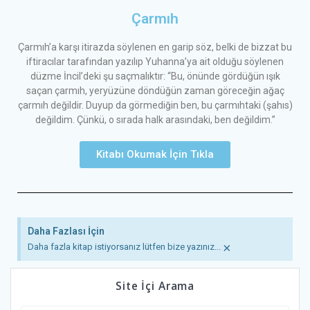
Çarmıh
Çarmıh’a karşı itirazda söylenen en garip söz, belki de bizzat bu
iftiracılar tarafından yazılıp Yuhanna’ya ait olduğu söylenen
düzme İncil’deki şu saçmalıktır: “Bu, önünde gördüğün ışık
saçan çarmıh, yeryüzüne döndüğün zaman göreceğin ağaç
çarmıh değildir. Duyup da görmediğin ben, bu çarmıhtaki (şahıs)
değildim. Çünkü, o sırada halk arasındaki, ben değildim.”
Kitabı Okumak İçin Tıkla
Daha Fazlası İçin
×
Daha fazla kitap istiyorsanız lütfen bize yazınız...
Site İçi Arama