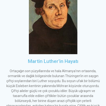
Martin Luther'in Hayatı
Ortaçağın son yüzyıllarında ve hala Almanya’nın ortasında,
ormanlık ve dağlık bölgesinde bulunan Thüringen’in en saygın
çiftçi soylarından biri Luther soyuydu. Bu soyun ufak bir bölümü
küçük Eisleben kentinin yakınında Möhran köyünde oturuyordu.
Çiftçi aileler güçlü ve çok çocuklu idiler. Büyük uğraşım ve
tasarrufla elde edilen çiftlikler bütün çocuklar arasında
bölünseydi, her birine düşen arazi çiftçilik için yeterli
olmayacağından, eskiden kalma bir kurala göre, Çiftlik en küçük