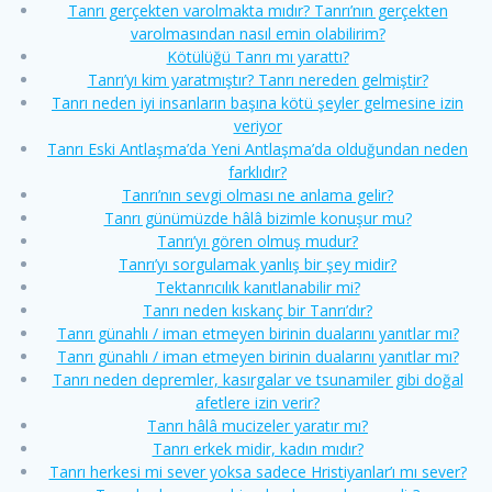
Tanrı gerçekten varolmakta mıdır? Tanrı’nın gerçekten
varolmasından nasıl emin olabilirim?
Kötülüğü Tanrı mı yarattı?
Tanrı’yı kim yaratmıştır? Tanrı nereden gelmiştir?
Tanrı neden iyi insanların başına kötü şeyler gelmesine izin
veriyor
Tanrı Eski Antlaşma’da Yeni Antlaşma’da olduğundan neden
farklıdır?
Tanrı’nın sevgi olması ne anlama gelir?
Tanrı günümüzde hâlâ bizimle konuşur mu?
Tanrı’yı gören olmuş mudur?
Tanrı’yı sorgulamak yanlış bir şey midir?
Tektanrıcılık kanıtlanabilir mi?
Tanrı neden kıskanç bir Tanrı’dır?
Tanrı günahlı / iman etmeyen birinin dualarını yanıtlar mı?
Tanrı günahlı / iman etmeyen birinin dualarını yanıtlar mı?
Tanrı neden depremler, kasırgalar ve tsunamiler gibi doğal
afetlere izin verir?
Tanrı hâlâ mucizeler yaratır mı?
Tanrı erkek midir, kadın mıdır?
Tanrı herkesi mi sever yoksa sadece Hristiyanlar’ı mı sever?