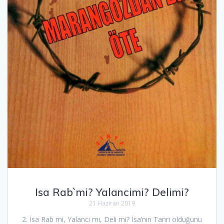
Isa Rab`mi? Yalancimi? Delimi?
21 Haziran 2019
2. İsa Rab mi, Yalancı mı, Deli mi? İsa’nın Tanrı olduğunu