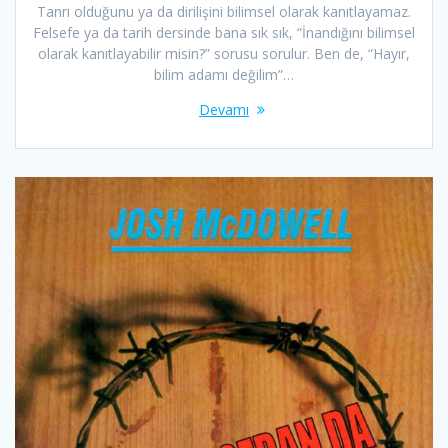
Tanrı olduğunu ya da dirilişini bilimsel olarak kanıtlayamaz.
Felsefe ya da tarih dersinde bana sık sık, “İnandığını bilimsel
olarak kanıtlayabilir misin?” sorusu sorulur. Ben de, “Hayır,
bilim adamı değilim”…
Devamı