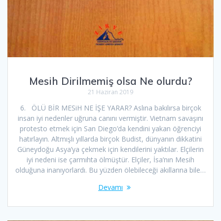
Mesih Dirilmemiş olsa Ne olurdu?
21 Haziran 2019
6. ÖLÜ BİR MESiH NE İŞE YARAR? Aslına bakılırsa birçok
insan iyi nedenler uğruna canını vermiştir. Vietnam savaşını
protesto etmek için San Diego’da kendini yakan öğrenciyi
hatırlayın. Altmışlı yıllarda birçok Budist, dünyanın dikkatini
Güneydoğu Asya’ya çekmek için kendilerini yaktılar. Elçilerin
iyi nedeni ise çarmıhta ölmüştür. Elçiler, İsa’nın Mesih
olduğuna inanıyorlardı. Bu yüzden ölebileceği akıllarına bile…
Devamı