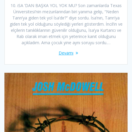
10. iSA ’DAN BAŞKA YOL YOK MU? Son zamanlarda Texas
Üniversitesi’nin mezunlarından biri yanıma gelip, “Neden
Tanrı’ya giden tek yol İsa’dır?” diye sordu. İsa’nın, Tanrı’ya
giden tek yol olduğunu söylediği yerleri gösterdim. İncil’in ve
elçilerin tanıklıklarının güvenilir olduğunu, İsa’ya Kurtarıcı ve
Rab olarak iman etmek için yeterince kanıt olduğunu
açıkladım. Ama çocuk yine aynı soruyu sordu.…
Devamı