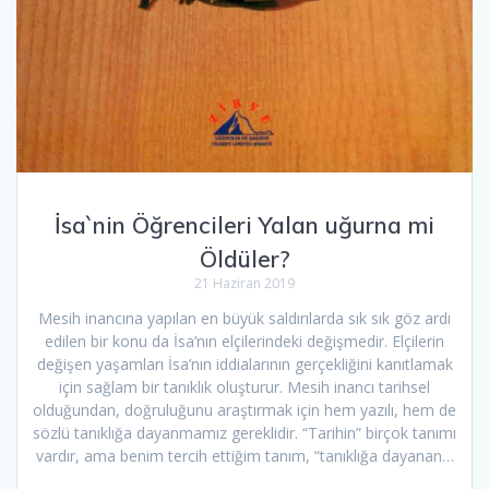
İsa`nin Öğrencileri Yalan uğurna mi
Öldüler?
21 Haziran 2019
Mesih inancına yapılan en büyük saldırılarda sık sık göz ardı
edilen bir konu da İsa’nın elçilerindeki değişmedir. Elçilerin
değişen yaşamları İsa’nın iddialarının gerçekliğini kanıtlamak
için sağlam bir tanıklık oluşturur. Mesih inancı tarihsel
olduğundan, doğruluğunu araştırmak için hem yazılı, hem de
sözlü tanıklığa dayanmamız gereklidir. “Tarihin” birçok tanımı
vardır, ama benim tercih ettiğim tanım, “tanıklığa dayanan…