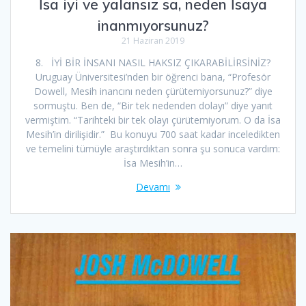
İsa iyi ve yalansız sa, neden İsaya
inanmıyorsunuz?
21 Haziran 2019
8. İYİ BİR İNSANI NASIL HAKSIZ ÇIKARABİLİRSİNİZ?
Uruguay Üniversitesi’nden bir öğrenci bana, “Profesör
Dowell, Mesih inancını neden çürütemiyorsunuz?” diye
sormuştu. Ben de, “Bir tek nedenden dolayı” diye yanıt
vermiştim. “Tarihteki bir tek olayı çürütemiyorum. O da İsa
Mesih’in dirilişidir.” Bu konuyu 700 saat kadar inceledikten
ve temelini tümüyle araştırdıktan sonra şu sonuca vardım:
İsa Mesih’in…
Devamı