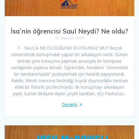
İsa`nin öğrencisi Saul Neydi? Ne oldu?
21 Haziran 2019
7. SAUL’A NE OLDUĞUNU DUYDUNUZ MU? Birçok
üniversitede konuşmalar yapan bir arkadaşım vardı. Günün
birinde yine konuşma yapmak amacıyla bir kampüse
vardığında şaşkına döndü. Öğrenciler, kendisini “üniversiteli
bir tanrıtanımazla” yüzleştirmek için hazırlık yapıyorlardı.
Rakibi, Mesih inancına beslediği büyük düşmanlıkla tanınan
etkili bir felsefe profesörüydü. İlk konuşmayı arkadaşım
yaptı. İsa’nın dirilişine ilişkin çeşitli kanıtları, elçi Pavlus’un…
Devamı