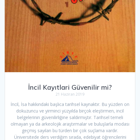
İncil Kayıtlari Güvenilir mi?
21 Haziran 2019
İncil, İsa hakkındaki başlıca tarihsel kaynaktır. Bu yüzden on
dokuzuncu ve yirminci yüzyılda birçok eleştirmen, incil
belgelerinin güvenilirliğine saldırmıştır. Tarihsel temeli
olmayan ya da arkeolojik araştırmalar ve buluşlarla modası
geçmiş sayılan bu türden bir çok suçlama vardır.
Üniversitede ders verdiğim sırada, edebiyat öğrencilerini