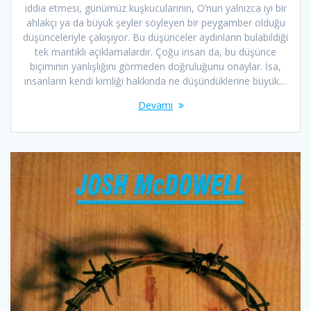
iddia etmesi, günümüz kuşkucularının, O’nun yalnızca iyi bir
ahlakçı ya da büyük şeyler söyleyen bir peygamber olduğu
düşünceleriyle çakışıyor. Bu düşünceler aydınların bulabildiği
tek mantıklı açıklamalardır. Çoğu insan da, bu düşünce
biçiminin yanlışlığını görmeden doğruluğunu onaylar. İsa,
insanların kendi kimliği hakkında ne düşündüklerine büyük…
Devamı