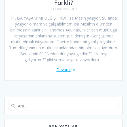
Farkli?
21 Haziran 2019
11. iSA YAŞAMIMI DEĞİŞTİRDİ. İsa Mesih yaşıyor. Şu anda
yaşıyor olmam ve çalışabilmem İsa Mesih’in ölümden
dirilmesinin kanıtıdır. Thomas Aquinas, “Her can mutluluğa
ve yaşamın anlamına susamıştır” demiştir. Gençliğimde
mutlu olmak istiyordum. Elbette bunda bir yanlışlık yoktur.
Tüm dünyanın en mutlu insanlarından biri olmak istiyordum.
“Ben kimim?”, “Neden dünyaya geldim?”, “Nereye
gidiyorum?” gibi sorulara yanıt arıyordum.…
Devamı
Arama:
SON YAZILAR