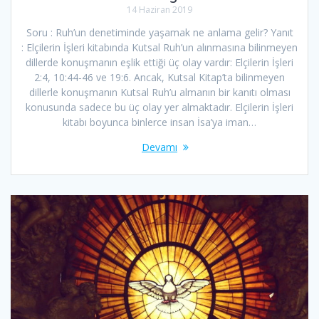
14 Haziran 2019
Soru : Ruh’un denetiminde yaşamak ne anlama gelir? Yanıt
: Elçilerin İşleri kitabında Kutsal Ruh’un alınmasına bilinmeyen
dillerde konuşmanın eşlik ettiği üç olay vardır: Elçilerin İşleri
2:4, 10:44-46 ve 19:6. Ancak, Kutsal Kitap’ta bilinmeyen
dillerle konuşmanın Kutsal Ruh’u almanın bir kanıtı olması
konusunda sadece bu üç olay yer almaktadır. Elçilerin İşleri
kitabı boyunca binlerce insan İsa’ya iman…
Devamı