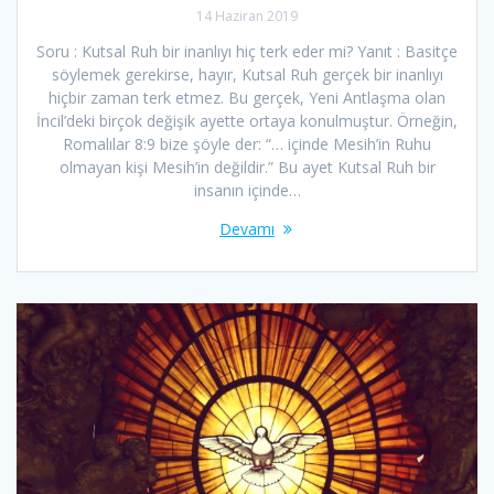
14 Haziran 2019
Soru : Kutsal Ruh bir inanlıyı hiç terk eder mi? Yanıt : Basitçe
söylemek gerekirse, hayır, Kutsal Ruh gerçek bir inanlıyı
hiçbir zaman terk etmez. Bu gerçek, Yeni Antlaşma olan
İncil’deki birçok değişik ayette ortaya konulmuştur. Örneğin,
Romalılar 8:9 bize şöyle der: “… içinde Mesih’in Ruhu
olmayan kişi Mesih’in değildir.” Bu ayet Kutsal Ruh bir
insanın içinde…
Devamı