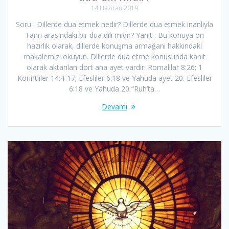
14 Haziran 2019
Soru : Dillerde dua etmek nedir? Dillerde dua etmek inanlıyla
Tanrı arasındaki bir dua dili midir? Yanıt : Bu konuya ön
hazırlık olarak, dillerde konuşma armağanı hakkındaki
makalemizi okuyun. Dillerde dua etme konusunda kanıt
olarak aktarılan dört ana ayet vardır: Romalılar 8:26; 1
Korintliler 14:4-17; Efesliler 6:18 ve Yahuda ayet 20. Efesliler
6:18 ve Yahuda 20 “Ruh’ta…
Devamı