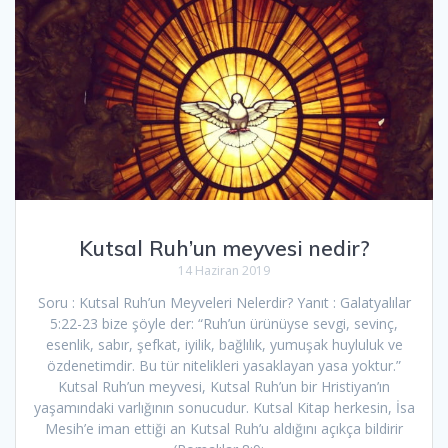
Kutsal Ruh’un meyvesi nedir?
14 Haziran 2019
Soru : Kutsal Ruh’un Meyveleri Nelerdir? Yanıt : Galatyalılar
5:22-23 bize şöyle der: “Ruh’un ürünüyse sevgi, sevinç,
esenlik, sabır, şefkat, iyilik, bağlılık, yumuşak huyluluk ve
özdenetimdir. Bu tür nitelikleri yasaklayan yasa yoktur.”
Kutsal Ruh’un meyvesi, Kutsal Ruh’un bir Hristiyan’ın
yaşamındaki varlığının sonucudur. Kutsal Kitap herkesin, İsa
Mesih’e iman ettiği an Kutsal Ruh’u aldığını açıkça bildirir