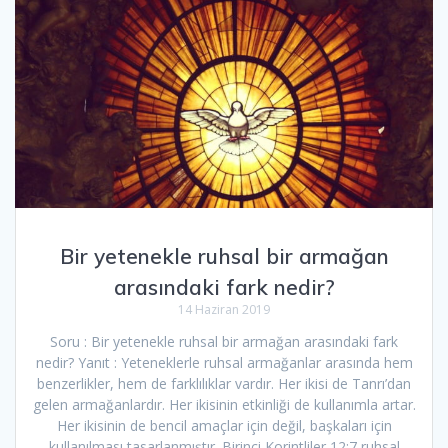
Bir yetenekle ruhsal bir armağan
arasındaki fark nedir?
14 Haziran 2019
Soru : Bir yetenekle ruhsal bir armağan arasındaki fark
nedir? Yanıt : Yeteneklerle ruhsal armağanlar arasında hem
benzerlikler, hem de farklılıklar vardır. Her ikisi de Tanrı’dan
gelen armağanlardır. Her ikisinin etkinliği de kullanımla artar.
Her ikisinin de bencil amaçlar için değil, başkaları için
kullanılması tasarlanmıştır. Birinci Korintliler 12:7 ruhsal