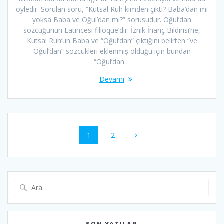
öyledir. Sorulan soru, “Kutsal Ruh kimden çıktı? Baba’dan mı
yoksa Baba ve Oğul’dan mı?” sorusudur. Oğul’dan
sözcüğünün Latincesi filioque’dir. İznik İnanç Bildirisi’ne,
Kutsal Ruh’un Baba ve “Oğul’dan” çıktığını belirten “ve
Oğul’dan” sözcükleri eklenmiş olduğu için bundan
“Oğul’dan…
Devamı
Yazı
Sayfa
Sayfa
1
2
dolaşımı
Arama:
SON YAZILAR