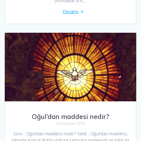
(Romalılar 8:9;…
Devamı
Oğul’dan maddesi nedir?
14 Haziran 2019
Soru : Oğul’dan maddesi nedir? Yanıt : Oğul’dan maddesi,
kilisede Kutsal Ruh’la ilgili bir tartışma nedeniydi ve hâlâ da