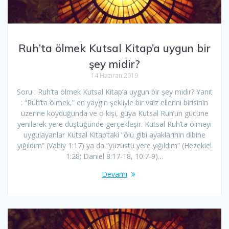
Ruh’ta ölmek Kutsal Kitap’a uygun bir
şey midir?
14 Haziran 2019
Soru : Ruh’ta ölmek Kutsal Kitap’a uygun bir şey midir? Yanıt
: “Ruh’ta ölmek,” en yaygın şekliyle bir vaiz ellerini birisinin
üzerine koyduğunda ve o kişi, güya Kutsal Ruh’un gücüne
yenilerek yere düştüğünde gerçekleşir. Kutsal Ruh’ta ölmeyi
uygulayanlar Kutsal Kitap’taki “ölü gibi ayaklarının dibine
yığıldım” (Vahiy 1:17) ya da “yüzüstü yere yığıldım” (Hezekiel
1:28; Daniel 8:17-18, 10:7-9)…
Devamı