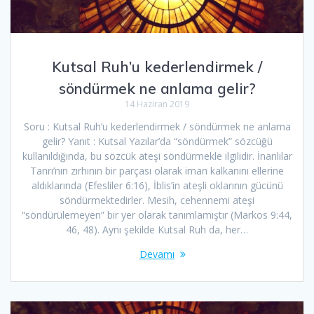
Kutsal Ruh’u kederlendirmek /
söndürmek ne anlama gelir?
14 Haziran 2019
Soru : Kutsal Ruh’u kederlendirmek / söndürmek ne anlama
gelir? Yanıt : Kutsal Yazılar’da “söndürmek” sözcüğü
kullanıldığında, bu sözcük ateşi söndürmekle ilgilidir. İnanlılar
Tanrı’nın zırhının bir parçası olarak iman kalkanını ellerine
aldıklarında (Efesliler 6:16), İblis’in ateşli oklarının gücünü
söndürmektedirler. Mesih, cehennemi ateşi
“söndürülemeyen” bir yer olarak tanımlamıştır (Markos 9:44,
46, 48). Aynı şekilde Kutsal Ruh da, her…
Devamı