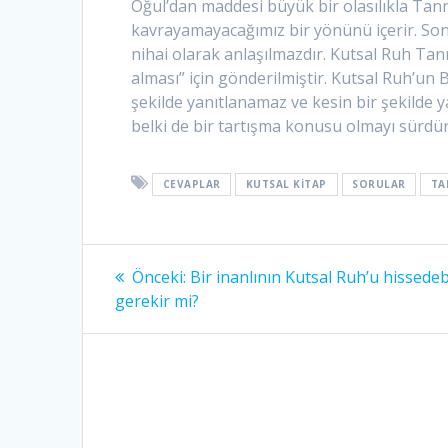
Oğul’dan maddesi büyük bir olasılıkla Tanr
kavrayamayacağımız bir yönünü içerir. Sonsu
nihai olarak anlaşılmazdır. Kutsal Ruh Tanr
alması” için gönderilmiştir. Kutsal Ruh’un
şekilde yanıtlanamaz ve kesin bir şekilde
belki de bir tartışma konusu olmayı sürd
CEVAPLAR
KUTSAL KITAP
SORULAR
TA
Yazı
Önceki
Önceki:
Bir inanlının Kutsal Ruh’u hissede
yazı:
gezinmesi
gerekir mi?