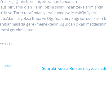
ı’nın kişiliğinin bizim hiçbir zaman tamamen
z bir varlık olan Tanrı, bizim sınırlı insan zekâlarımız için
ı’dır ve Tanrı tarafından yeryüzünde İsa Mesih’in “yerini
 Baba’dan mı yoksa Baba ve Oğul’dan mı çıktığı sorusu kesin b
 yanıtlanması da gerekmemektedir. Oğul’dan çıkan maddesini
ürmesi gerekmektedir.
NRI SÖZÜ
bilmesi
Sonraki
Sonraki:
Kutsal Ruh’un meyvesi nedi
yazı: