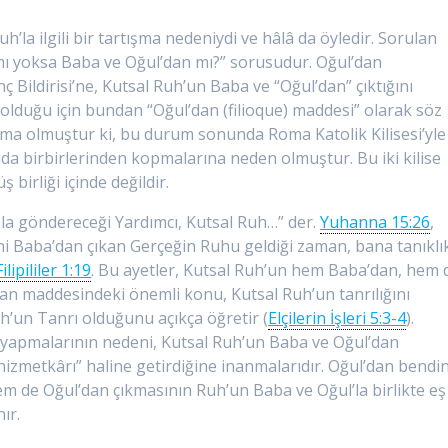
h’la ilgili bir tartışma nedeniydi ve hâlâ da öyledir. Sorulan
mı yoksa Baba ve Oğul’dan mı?” sorusudur. Oğul’dan
nç Bildirisi’ne, Kutsal Ruh’un Baba ve “Oğul’dan” çıktığını
 olduğu için bundan “Oğul’dan (filioque) maddesi” olarak söz
ışma olmuştur ki, bu durum sonunda Roma Katolik Kilisesi’yle
nda birbirlerinden kopmalarına neden olmuştur. Bu iki kilise
irliği içinde değildir.
la göndereceği Yardımcı, Kutsal Ruh…” der.
Yuhanna 15:26
,
i Baba’dan çıkan Gerçeğin Ruhu geldiği zaman, bana tanıklı
Filipililer 1:19
. Bu ayetler, Kutsal Ruh’un hem Baba’dan, hem 
’dan maddesindeki önemli konu, Kutsal Ruh’un tanrılığını
h’un Tanrı olduğunu açıkça öğretir (
Elçilerin İşleri 5:3-4
).
 yapmalarının nedeni, Kutsal Ruh’un Baba ve Oğul’dan
izmetkârı” haline getirdiğine inanmalarıdır. Oğul’dan bendin
 de Oğul’dan çıkmasının Ruh’un Baba ve Oğul’la birlikte eş
ır.