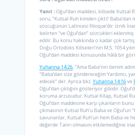
Yanıt :
Oğul’dan maddesi, kilisede Kutsal Ru
soru, “Kutsal Ruh kimden çıktı? Baba’dan 
sözcüğünün Latincesi filioque’dir. İznik İna
belirten “ve Oğul’dan” sözcükleri eklenmiş
edilir. Bu konu hakkında o kadar çok tart
Doğu Ortodoks Kiliseleri’nin M.S. 1054 yılı
Oğul’dan maddesi konusunda hâlâ bir görüş b
Yuhanna 14:26
, “Ama Baba’nın benim adım
“Baba’dan size göndereceğim Yardımcı, yan
edecek” der. Ayrıca bkz.
Yuhanna 14:16
ve
Oğul’dan çıktığını gösteriyor gibidir. Oğul
koruma arzusudur. Kutsal Kitap, Kutsal Ru
Oğul’dan maddesine karşı çıkanların bunu
çıkmasının Kutsal Ruh’u Baba ve Oğul’un “h
savunanlar, Kutsal Ruh’un hem Baba ve hem
değerde Tanrı olmasını etkilemediğine inan