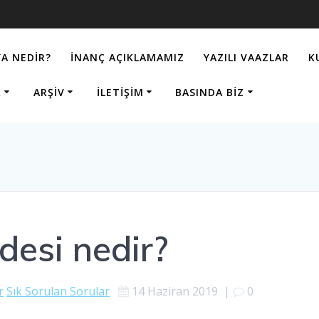
A NEDIR?
İNANÇ AÇIKLAMAMIZ
YAZILI VAAZLAR
K
R
ARŞIV
İLETIŞIM
BASINDA BIZ
esi nedir?
r
Sık Sorulan Sorular
14 Haziran 2019
|
0