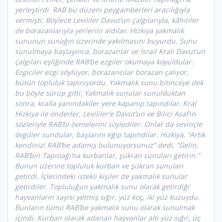
yerleştirdi. RAB bu düzeni peygamberleri aracılığıyla
vermişti. Böylece Levililer Davut’un çalgılarıyla, kâhinler
de borazanlarıyla yerlerini aldılar. Hizkiya yakmalık
sununun sunağın üzerinde yakılmasını buyurdu. Sunu
sunulmaya başlayınca, borazanlar ve İsrail Kralı Davut’un
çalgıları eşliğinde RAB’be ezgiler okumaya koyuldular.
Ezgiciler ezgi söylüyor, borazancılar borazan çalıyor,
bütün topluluk tapınıyordu. Yakmalık sunu bitinceye dek
bu böyle sürüp gitti. Yakmalık sunular sunulduktan
sonra, kralla yanındakiler yere kapanıp tapındılar. Kral
Hizkiya ile önderler, Levililer’e Davut’un ve Bilici Asaf’ın
sözleriyle RAB’bi övmelerini söylediler. Onlar da sevinçle
övgüler sundular, başlarını eğip tapındılar. Hizkiya, “Artık
kendinizi RAB’be adamış bulunuyorsunuz” dedi, “Gelin,
RAB’bin Tapınağı’na kurbanlar, şükran sunuları getirin.”
Bunun üzerine topluluk kurban ve şükran sunuları
getirdi. İçlerindeki istekli kişiler de yakmalık sunular
getirdiler. Topluluğun yakmalık sunu olarak getirdiği
hayvanların sayısı yetmiş sığır, yüz koç, iki yüz kuzuydu.
Bunların tümü RAB’be yakmalık sunu olarak sunulmak
içindi. Kurban olarak adanan hayvanlar altı yüz sığır, üç