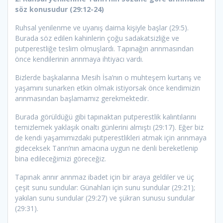
söz konusudur (29:12-24)
Ruhsal yenilenme ve uyanış daima kişiyle başlar (29:5).
Burada söz edilen kahinlerin çoğu sadakatsizliğe ve
putperestliğe teslim olmuşlardı. Tapınağın arınmasından
önce kendilerinin arınmaya ihtiyacı vardı.
Bizlerde başkalarına Mesih İsa’nın o muhteşem kurtarış ve
yaşamını sunarken etkin olmak istiyorsak önce kendimizin
arınmasından başlamamız gerekmektedir.
Burada görüldüğü gibi tapınaktan putperestlik kalıntılarını
temizlemek yaklaşık onaltı günlerini almıştı (29:17). Eğer biz
de kendi yaşamımızdaki putperestlikleri atmak için arınmaya
gideceksek Tanrı’nın amacına uygun ne denli bereketlenip
bina edileceğimizi göreceğiz.
Tapınak arınır arınmaz ibadet için bir araya geldiler ve üç
çeşit sunu sundular: Günahları için sunu sundular (29:21);
yakılan sunu sundular (29:27) ve şükran sunusu sundular
(29:31).