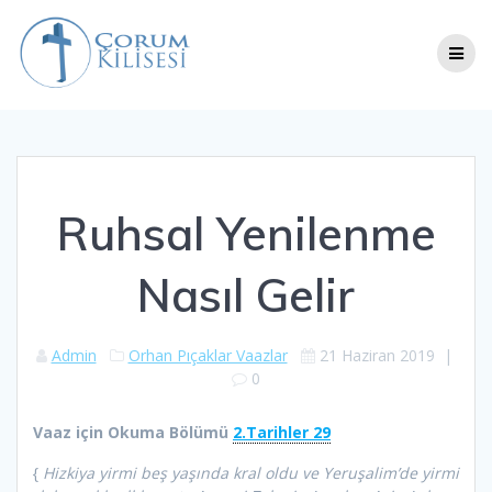
Skip
to
content
Ruhsal Yenilenme
Nasıl Gelir
Admin
Orhan Pıçaklar Vaazlar
21 Haziran 2019
|
0
Vaaz için Okuma Bölümü
2.Tarihler 29
{
Hizkiya yirmi beş yaşında kral oldu ve Yeruşalim’de yirmi