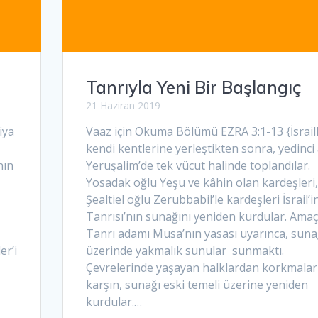
Tanrıyla Yeni Bir Başlangıç
21 Haziran 2019
iya
Vaaz için Okuma Bölümü EZRA 3:1-13 {İsraill
kendi kentlerine yerleştikten sonra, yedinci
nın
Yeruşalim’de tek vücut halinde toplandılar.
Yosadak oğlu Yeşu ve kâhin olan kardeşleri,
Şealtiel oğlu Zerubbabil’le kardeşleri İsrail’i
Tanrısı’nın sunağını yeniden kurdular. Amaçl
Tanrı adamı Musa’nın yasası uyarınca, suna
er’i
üzerinde yakmalık sunular sunmaktı.
Çevrelerinde yaşayan halklardan korkmalar
karşın, sunağı eski temeli üzerine yeniden
kurdular.…