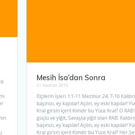
Mesih İsa’dan Sonra
rd
21 Haziran 2019
mi
Elçilerin İşleri 1:1-11 Mezmur 24: 7-10 Kaldır
er
başınızı, ey kapılar! Açılın, ey eski kapılar! Y
Kral girsin içeri! Kimdir bu Yüce Kral? O RAB’
mın
güçlü ve yiğit, Savaşta yiğit olan RAB. Kaldırı
başınızı, ey kapılar! Açılın, ey eski kapılar! Y
u
Kral girsin içeri! Kimdir bu Yüce Kral? Her Ş