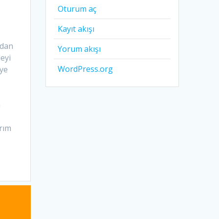
Oturum aç
Kayıt akışı
ndan
Yorum akışı
eyi
WordPress.org
iye
n
ırım