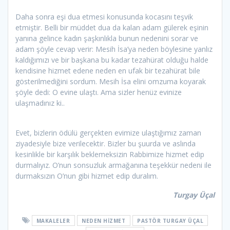
Daha sonra eşi dua etmesi konusunda kocasını teşvik
etmiştir. Belli bir müddet dua da kalan adam gülerek eşinin
yanına gelince kadın şaşkınlıkla bunun nedenini sorar ve
adam şöyle cevap verir: Mesih İsa’ya neden böylesine yanlız
kaldığımızı ve bir başkana bu kadar tezahürat olduğu halde
kendisine hizmet edene neden en ufak bir tezahürat bile
gösterilmediğini sordum. Mesih İsa elini omzuma koyarak
şöyle dedi: O evine ulaştı. Ama sizler henüz evinize
ulaşmadınız ki..
Evet, bizlerin ödülü gerçekten evimize ulaştığımız zaman
ziyadesiyle bize verilecektir. Bizler bu şuurda ve aslında
kesinlikle bir karşılık beklemeksizin Rabbimize hizmet edip
durmalıyız. O’nun sonsuzluk armağanına teşekkür nedeni ile
durmaksızın O’nun gibi hizmet edip duralım.
Turgay Üçal
MAKALELER
NEDEN HIZMET
PASTÖR TURGAY ÜÇAL