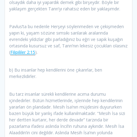
olsaydık daha iyi yapardık demek gibi birşeydir. Böyle bir
yaklaşım gerçekten Tanrı’yı rahatsız eden bir yaklaşımdır.
Pavlus’ta bu nedenle Herşeyi söylenmeden ve çekişmeden
yapın ki, yaşam sözüne sımsıkı sarılarak aralarında
evrendeki yıldızlar gibi parladığınız bu eğri ve sapık kuşağın
ortasında kusursuz ve saf, Tanrı’nın lekesiz çocukları olasınız
(
Filipililer 2:15
).
b) Bu insanlar hep kendilerini öne çıkarırlar, ben
merkezlidirler.
Bu tarz insanlar sürekli kendilerine acıma durumu
içindedirler. Bütün hizmetlerinde, işlerinde hep kendilerinin
yararları ön plandadır. Mesih İsa’nın müjdesini duyururken
bazen büyük bir yanlış ifade kullanılmaktadır. “Mesih İsa sizi
her dertten kurtarır, her derde devadır” tarzında bir
pazarlama ifadesi aslında İncil’in ruhuna aykırıdır. Mesih İsa
Alaaddin’in cini değildir. Aslında Mesih İsa’nın yolunda