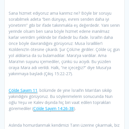
Sana hizmet ediyoruz ama karımız ne? Böyle bir soruyu
sorabilmek adeta “ben dünyayı, evreni senden daha iyi
yönetirim” gibi bir ifade takınmakla eş değerdedir. Yani senin
yerinde olsam ben sana böyle hizmet edene inanılmaz
karlar verirdim şeklinde bir ifadedir bu ifade. İsrail’in daha
önce böyle davrandığını görüyoruz: Musa İsrailliler’i
Kızıldeniz’in ötesine çıkardı. Şur Çölü’ne girdiler. Çölde üç gün
yol aldılarsa da su bulamadılar. Mara’ya vardılar. Ama
Mara’nın suyunu içemediler, çünkü su acıydı. Bu yüzden
oraya Mara adı verildi. Halk, “ne içeceğiz?” diye Musa’ya
yakınmaya başladı (Çıkış 15:22-27).
Çölde Sayım 11
. bölümde de yine İsrail’in Man’dan sıkılıp
yakındığını görüyoruz. Bu söylenmelerin sonucunda Nun
oğlu Yeşu ve Kalev dışında hiç biri vaat edilen toprakları
göremediler (
Çölde Sayım 14:26-38
).
Aslında homurdanmak kendimizi Tanrı üzerine çıkarmak, biz