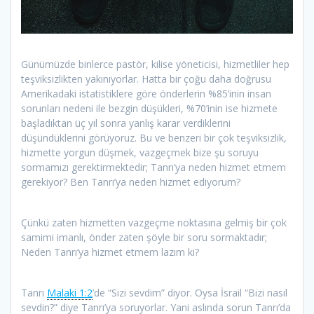
Günümüzde binlerce pastör, kilise yöneticisi, hizmetliler hep
teşviksizlikten yakınıyorlar. Hatta bir çoğu daha doğrusu
Amerikadaki istatistiklere göre önderlerin %85’inin insan
sorunları nedeni ile bezgin düşükleri, %70’inin ise hizmete
başladıktan üç yıl sonra yanlış karar verdiklerini
düşündüklerini görüyoruz. Bu ve benzeri bir çok teşviksizlik,
hizmette yorgun düşmek, vazgeçmek bize şu soruyu
sormamızı gerektirmektedir; Tanrı’ya neden hizmet etmem
gerekiyor? Ben Tanrı’ya neden hizmet ediyorum?
Çünkü zaten hizmetten vazgeçme noktasına gelmiş bir çok
samimi imanlı, önder zaten şöyle bir soru sormaktadır;
Neden Tanrı’ya hizmet etmem lazım ki?
Tanrı
Malaki 1:2
’de “Sizi sevdim” diyor. Oysa İsrail “Bizi nasıl
sevdin?” diye Tanrı’ya soruyorlar. Yani aslında sorun Tanrı’da