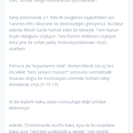
Evet, hizmet hangi motivasyonu içermektedir?
Vahiy bölümünde 2:1-9’da ilk sevgilerini kaybettikleri için
Tanrı’nın Efes kilisesine ne denli kızdığını görüyoruz. Bu kilise
aslında Mesih İsa’da hizmet eden bir kiliseydi. Tanrı bunun
böyle olduğunu söylüyor. Yani hizmet ettiklerini söylüyor.
Ama yine de onları yanlış motivasyonlarından ötürü
azarlıyor.
Petrus’a da “koyunlarımı otlat” derken Mesih İsa üç kez
öncelikle “beni seviyor musun?” sorusunu sormaktadır.
Kısacası doğru bir motivasyon üzerinde hizmeti talep
etmektedir (Yuh.21:15-17)
d) Bu kişilerin bakış açıları sonsuzluğa değil şimdiye
kitlenmiştir.
Aslında 73.mezmurda Asaf’ın bakış açısı ile bu insanların
bakış açısı Tanrı’dan uzaklaştıkça aynıdır. Yani günlük