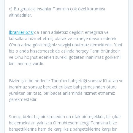
c) Bu gruptaki insanlar Tanrı’nın çok özel koruması
altındadırlar.
İbraniler 6:10
’da Tanrı adaletsiz değildir; emeğinizi ve
kutsallara hizmet etmiş olarak ve etmeye devam ederek
O’nun adına gösterdiğiniz sevgiyi unutmaz demektedir. Yani
biz o anda hissetmesek de aslında herşey Tanrı önündedir
ve O’nu hoşnut edenleri sürekli gözeten inanılmaz görkemli
bir Tanrımız vardır.
Bizler işte bu nedenle Tanrı’nın bahşettiği sonsuz lütuftan ve
inanılmaz sonsuz bereketleri bize bahşetmesinden ötürü
yürekten bir itaat, bir ibadet anlamında hizmet etmemiz
gerekmektedir.
Sonuç; bizler hiç bir kimseden en ufak bir teşekkür, bir çıkar
beklemeksizin yalnızca O muhteşem sevgi Tanrısına bize
bahşettiklerine hem de karşılıksız bahşettiklerine karşı bir