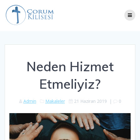
Skip
to
content
Neden Hizmet
Etmeliyiz?
Admin
Makaleler
21 Haziran 2019
|
0