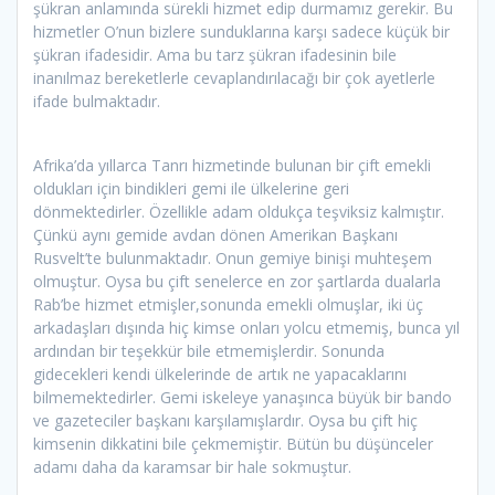
şükran anlamında sürekli hizmet edip durmamız gerekir. Bu
hizmetler O’nun bizlere sunduklarına karşı sadece küçük bir
şükran ifadesidir. Ama bu tarz şükran ifadesinin bile
inanılmaz bereketlerle cevaplandırılacağı bir çok ayetlerle
ifade bulmaktadır.
Afrika’da yıllarca Tanrı hizmetinde bulunan bir çift emekli
oldukları için bindikleri gemi ile ülkelerine geri
dönmektedirler. Özellikle adam oldukça teşviksiz kalmıştır.
Çünkü aynı gemide avdan dönen Amerikan Başkanı
Rusvelt’te bulunmaktadır. Onun gemiye binişi muhteşem
olmuştur. Oysa bu çift senelerce en zor şartlarda dualarla
Rab’be hizmet etmişler,sonunda emekli olmuşlar, iki üç
arkadaşları dışında hiç kimse onları yolcu etmemiş, bunca yıl
ardından bir teşekkür bile etmemişlerdir. Sonunda
gidecekleri kendi ülkelerinde de artık ne yapacaklarını
bilmemektedirler. Gemi iskeleye yanaşınca büyük bir bando
ve gazeteciler başkanı karşılamışlardır. Oysa bu çift hiç
kimsenin dikkatini bile çekmemiştir. Bütün bu düşünceler
adamı daha da karamsar bir hale sokmuştur.