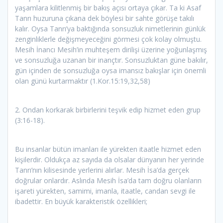
yaşamlara kilitlenmiş bir bakış açısı ortaya çıkar. Ta ki Asaf
Tanrı huzuruna çıkana dek böylesi bir sahte görüşe takılı
kalır. Oysa Tanrı’ya baktığında sonsuzluk nimetlerinin günlük
zenginliklerle değişmeyeceğini görmesi çok kolay olmuştu.
Mesih İnancı Mesih’in muhteşem dirilişi üzerine yoğunlaşmış
ve sonsuzluğa uzanan bir inançtır. Sonsuzluktan güne bakılır,
gün içinden de sonsuzluğa oysa imansız bakışlar için önemli
olan günü kurtarmaktır (1.Kor.15:19,32,58)
2. Ondan korkarak birbirlerini teşvik edip hizmet eden grup
(3:16-18).
Bu insanlar bütün imanları ile yürekten itaatle hizmet eden
kişilerdir. Oldukça az sayıda da olsalar dünyanın her yerinde
Tanrı’nın kilisesinde yerlerini alırlar. Mesih İsa’da gerçek
doğrular onlardır. Aslında Mesih İsa’da tam doğru olanların
işareti yürekten, samimi, imanla, itaatle, candan sevgi ile
ibadettir. En büyük karakteristik özellikleri;