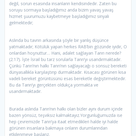
değil, sorun esasında insanların kendisindedir. Zaten bu
soruyu sormaya başladığımız anda bizim yavaş yavaş
hizmet şuurumuzu kaybetmeye başladığımız sinyali
gelmektedir;
Aslında bu tavrın arkasında şöyle bir yanlış düşünce
yatmaktadır; Kötülük yapan herkes RAB’bin gözünde iyidir, O
onlardan hoşnuttur… Hani, adalet sağlayan Tanrı nerede?
(2:17). İşte İsrail bu tarz sorularla Tanrı’yı usandırmaktadır.
Çünkü Tanrı’nın halkı Tanrı’nın sağlayacağı o sonsuz bereketi
dünyasallıkla karşılaştırıp durmaktadır. Kısacası görünen kısa
vadeli bereket görüntüsünü esas bereketle değiştirmektedir.
Bu da Tanrı’yı gerçekten oldukça yormakta ve
usandırmaktadır.
Burada aslında Tanrı’nın halkı olan bizler aynı durum içinde
bazen yönsüz, teşviksiz kalmaktayız.Yorgunluğumuzda ise
hep çevremizde Tanrı’ya itaat etmedikleri halde iyi halde
görünen insanlara bakmaya onların durumlarından
etkilenmeye başlarız.