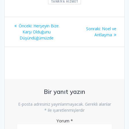
TANRIYA HIZMET
Yazı
Önceki
Önceki:
Herşeyin Bize
Sonraki
Sonraki:
Noel ve
gezinmesi
yazı:
Karşı Olduğunu
yazı:
Antlaşma
Düşündüğümüzde
Bir yanıt yazın
E-posta adresiniz yayınlanmayacak.
Gerekli alanlar
*
ile işaretlenmişlerdir
Yorum
*