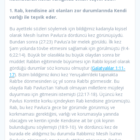
1. Rab, kendisine ait olanları zor durumlarında Kendi
varlığı ile teşvik eder.
Bu ayetteki sözleri söylemek için bildiğimiz kadarıyla kişisel
olarak Mesih İsa’nın Pavlus’a dördüncü kez görünüşüydü.
Bundan sonra (27:23) Pavlus’a bir melek görüldü. İlk kez
Şam yolunda tövbe etmesini sağlamak için görülmüştü (9:4-
6;22:14). Büyük bir olasılıkla bu büyük olaydan sonra bir
müddet Rabbin eğitiminde büyümesi için Rabbi kişisel olarak
gördüğü durumlar söz konusu olmuştur (
Galatyalılar 1:11-
17
). Bizim bildiğimiz ikinci kez Yeruşalim’deki tapınakta
Rab’be dönmesinden üç yıl sonra Rab’bi görmesidir. Bu
olayda Rab Pavlus’tan Yahudi olmayan milletlere müjdeyi
duyurması için gitmesini istemişti (22:17-18). Üçüncü kez
Pavlus Korintte korku içindeyken Rab kendisine görünmüştü.
Rab, bu kez Pavlus’a gece bir görümde görünmüş ve
korkmaması gerektiğini, varlığı ve korumasıyla yanında
olacağını ve kentin içinde Kendisine ait bir çok kişinin
bulunduğunu söylemişti (18:9-10). Ve dördüncü kez de
burada ele aldığımız bu durumda Rabbimiz Mesih İsa’nın