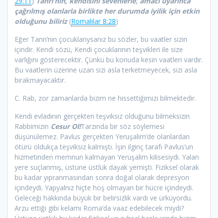
29:11
)
Tanrı’nın, kendisini sevenlerle, amacı uyarınca
çağrılmış olanlarla birlikte her durumda iyilik için etkin
olduğunu biliriz
(
Romalılar 8:28
)
Eğer Tanrı’nın çocuklarıysanız bu sözler, bu vaatler sizin
içindir. Kendi sözü, Kendi çocuklarının teşvikleri ile size
varlığını gösterecektir. Çünkü bu konuda kesin vaatleri vardır.
Bu vaatlerin üzerine uzan sizi asla terketmeyecek, sizi asla
bırakmayacaktır.
C. Rab, zor zamanlarda bizim ne hissettiğimizi bilmektedir.
Kendi evladının gerçekten teşviksiz olduğunu bilmeksizin
Rabbimizin
Cesur Ol!
Tarzında bir söz söylemesi
düşünülemez. Pavlus gerçekten Yeruşalim’de olanlardan
ötürü oldukça teşviksiz kalmıştı. İşin ilginç tarafı Pavlus’un
hizmetinden memnun kalmayan Yeruşalim kilisesiydi. Yalan
yere suçlanmış, üstüne üstlük dayak yemişti. Fiziksel olarak
bu kadar yıpranmasından sonra doğal olarak depresyon
içindeydi. Yapyalnız hiçte hoş olmayan bir hücre içindeydi.
Geleceği hakkında büyük bir belirsizlik vardı ve ürküyordu.
Arzu ettiği gibi kelamı Roma’da vaaz edebilecek miydi?