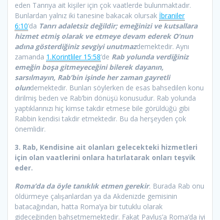
eden Tanrıya ait kişiler için çok vaatlerde bulunmaktadır.
Bunlardan yalnız iki tanesine bakacak olursak
İbraniler
6:10
’da
Tanrı adaletsiz değildir; emeğinizi ve kutsallara
hizmet etmiş olarak ve etmeye devam ederek O’nun
adına gösterdiğiniz sevgiyi unutmaz
demektedir. Aynı
zamanda
1.Korintliler 15:58
’de
Rab yolunda verdiğiniz
emeğin boşa gitmeyeceğini bilerek dayanın,
sarsılmayın, Rab’bin işinde her zaman gayretli
olun
demektedir. Bunları söylerken de esas bahsedilen konu
dirilmiş beden ve Rab’bin dönüşü konusudur. Rab yolunda
yaptıklarınızı hiç kimse takdir etmese bile görüldüğü gibi
Rabbin kendisi takdir etmektedir. Bu da herşeyden çok
önemlidir.
3. Rab, Kendisine ait olanları gelecekteki hizmetleri
için olan vaatlerini onlara hatırlatarak onları teşvik
eder.
Roma’da da öyle tanıklık etmen gerekir
.
Burada Rab onu
öldürmeye çalışanlardan ya da Akdenizde gemisinin
batacağından, hatta Roma’ya bir tutuklu olarak
gideceğinden bahsetmemektedir. Fakat Pavlus’a Roma’da iyi