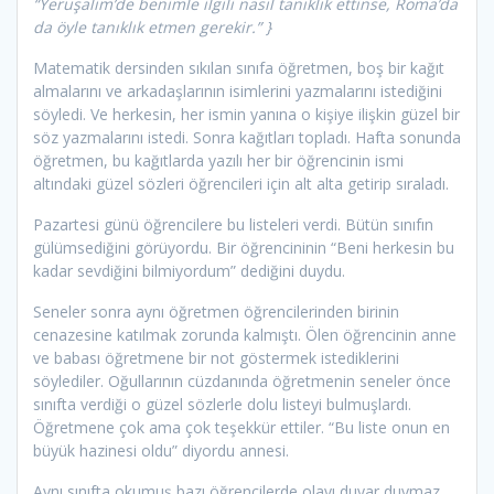
“Yeruşalim’de benimle ilgili nasıl tanıklık ettinse,
Roma’da
da öyle tanıklık etmen gerekir.” }
Matematik dersinden sıkılan sınıfa öğretmen, boş bir kağıt
almalarını ve arkadaşlarının isimlerini yazmalarını istediğini
söyledi. Ve herkesin, her ismin yanına o kişiye ilişkin güzel bir
söz yazmalarını istedi. Sonra kağıtları topladı. Hafta sonunda
öğretmen, bu kağıtlarda yazılı her bir öğrencinin ismi
altındaki güzel sözleri öğrencileri için alt alta getirip sıraladı.
Pazartesi günü öğrencilere bu listeleri verdi. Bütün sınıfın
gülümsediğini görüyordu. Bir öğrencininin “Beni herkesin bu
kadar sevdiğini bilmiyordum” dediğini duydu.
Seneler sonra aynı öğretmen öğrencilerinden birinin
cenazesine katılmak zorunda kalmıştı. Ölen öğrencinin anne
ve babası öğretmene bir not göstermek istediklerini
söylediler. Oğullarının cüzdanında öğretmenin seneler önce
sınıfta verdiği o güzel sözlerle dolu listeyi bulmuşlardı.
Öğretmene çok ama çok teşekkür ettiler. “Bu liste onun en
büyük hazinesi oldu” diyordu annesi.
Aynı sınıfta okumuş bazı öğrencilerde olayı duyar duymaz