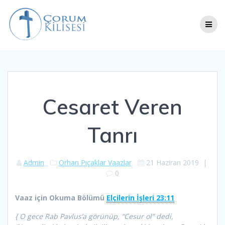
Skip
to
content
Cesaret Veren
Tanrı
Admin
Orhan Pıçaklar Vaazlar
21 Haziran 2019
|
0
Vaaz için Okuma Bölümü
Elçilerin İşleri 23:11
{ O gece Rab Pavlus’a görünüp, “Cesur ol” dedi,