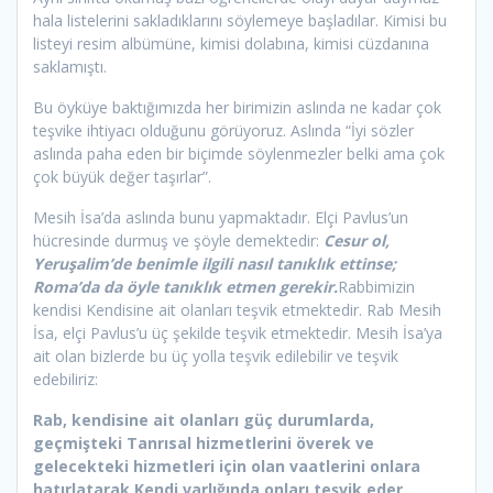
hala listelerini sakladıklarını söylemeye başladılar. Kimisi bu
listeyi resim albümüne, kimisi dolabına, kimisi cüzdanına
saklamıştı.
Bu öyküye baktığımızda her birimizin aslında ne kadar çok
teşvike ihtiyacı olduğunu görüyoruz. Aslında “İyi sözler
aslında paha eden bir biçimde söylenmezler belki ama çok
çok büyük değer taşırlar”.
Mesih İsa’da aslında bunu yapmaktadır. Elçi Pavlus’un
hücresinde durmuş ve şöyle demektedir:
Cesur ol,
Yeruşalim’de benimle ilgili nasıl tanıklık ettinse;
Roma’da da öyle tanıklık etmen gerekir.
Rabbimizin
kendisi Kendisine ait olanları teşvik etmektedir. Rab Mesih
İsa, elçi Pavlus’u üç şekilde teşvik etmektedir. Mesih İsa’ya
ait olan bizlerde bu üç yolla teşvik edilebilir ve teşvik
edebiliriz:
Rab, kendisine ait olanları güç durumlarda,
geçmişteki Tanrısal hizmetlerini överek ve
gelecekteki hizmetleri için olan vaatlerini onlara
hatırlatarak Kendi varlığında onları teşvik eder.