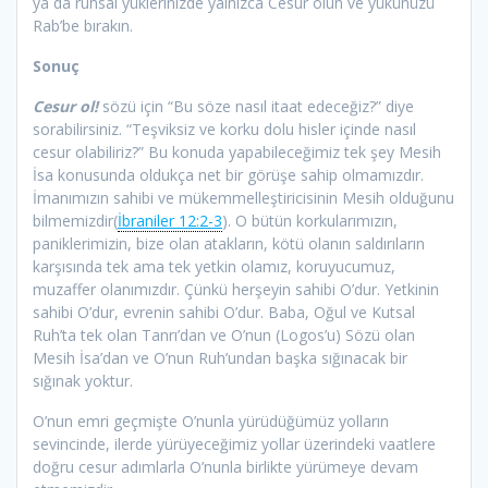
ya da ruhsal yüklerinizde yalnızca Cesur olun ve yükünüzü
Rab’be bırakın.
Sonuç
Cesur ol!
sözü için “Bu söze nasıl itaat edeceğiz?” diye
sorabilirsiniz. “Teşviksiz ve korku dolu hisler içinde nasıl
cesur olabiliriz?” Bu konuda yapabileceğimiz tek şey Mesih
İsa konusunda oldukça net bir görüşe sahip olmamızdır.
İmanımızın sahibi ve mükemmelleştiricisinin Mesih olduğunu
bilmemizdir(
İbraniler 12:2-3
). O bütün korkularımızın,
paniklerimizin, bize olan atakların, kötü olanın saldırıların
karşısında tek ama tek yetkin olamız, koruyucumuz,
muzaffer olanımızdır. Çünkü herşeyin sahibi O’dur. Yetkinin
sahibi O’dur, evrenin sahibi O’dur. Baba, Oğul ve Kutsal
Ruh’ta tek olan Tanrı’dan ve O’nun (Logos’u) Sözü olan
Mesih İsa’dan ve O’nun Ruh’undan başka sığınacak bir
sığınak yoktur.
O’nun emri geçmişte O’nunla yürüdüğümüz yolların
sevincinde, ilerde yürüyeceğimiz yollar üzerindeki vaatlere
doğru cesur adımlarla O’nunla birlikte yürümeye devam