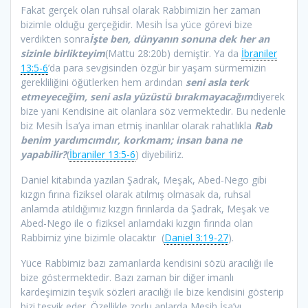
Fakat gerçek olan ruhsal olarak Rabbimizin her zaman
bizimle olduğu gerçeğidir. Mesih İsa yüce görevi bize
verdikten sonra
İşte ben, dünyanın sonuna dek her an
sizinle birlikteyim
(Mattu 28:20b) demiştir. Ya da
İbraniler
13:5-6
’da para sevgisinden özgür bir yaşam sürmemizin
gerekliliğini öğütlerken hem ardından
seni asla terk
etmeyeceğim, seni asla yüzüstü bırakmayacağım
diyerek
bize yani Kendisine ait olanlara söz vermektedir. Bu nedenle
biz Mesih İsa’ya iman etmiş inanlılar olarak rahatlıkla
Rab
benim yardımcımdır, korkmam; insan bana ne
yapabilir?
(
İbraniler 13:5-6
) diyebiliriz.
Daniel kitabında yazılan Şadrak, Meşak, Abed-Nego gibi
kızgın fırına fiziksel olarak atılmış olmasak da, ruhsal
anlamda atıldığımız kızgın fırınlarda da Şadrak, Meşak ve
Abed-Nego ile o fiziksel anlamdaki kızgın fırında olan
Rabbimiz yine bizimle olacaktır (
Daniel 3:19-27
).
Yüce Rabbimiz bazı zamanlarda kendisini sözü aracılığı ile
bize göstermektedir. Bazı zaman bir diğer imanlı
kardeşimizin teşvik sözleri aracılığı ile bize kendisini gösterip
bizi teşvik eder. Özellikle zorlu anlarda Mesih İsa’yı