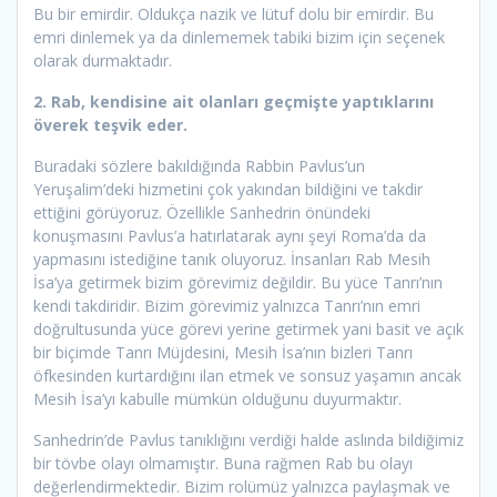
Bu bir emirdir. Oldukça nazik ve lütuf dolu bir emirdir. Bu
emri dinlemek ya da dinlememek tabiki bizim için seçenek
olarak durmaktadır.
2. Rab, kendisine ait olanları geçmişte yaptıklarını
överek teşvik eder.
Buradaki sözlere bakıldığında Rabbin Pavlus’un
Yeruşalim’deki hizmetini çok yakından bildiğini ve takdir
ettiğini görüyoruz. Özellikle Sanhedrin önündeki
konuşmasını Pavlus’a hatırlatarak aynı şeyi Roma’da da
yapmasını istediğine tanık oluyoruz. İnsanları Rab Mesih
İsa’ya getirmek bizim görevimiz değildir. Bu yüce Tanrı’nın
kendi takdiridir. Bizim görevimiz yalnızca Tanrı’nın emri
doğrultusunda yüce görevi yerine getirmek yani basit ve açık
bir biçimde Tanrı Müjdesini, Mesih İsa’nın bizleri Tanrı
öfkesinden kurtardığını ilan etmek ve sonsuz yaşamın ancak
Mesih İsa’yı kabulle mümkün olduğunu duyurmaktır.
Sanhedrin’de Pavlus tanıklığını verdiği halde aslında bildiğimiz
bir tövbe olayı olmamıştır. Buna rağmen Rab bu olayı
değerlendirmektedir. Bizim rolümüz yalnızca paylaşmak ve