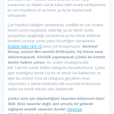
kurtarıcıları ve Rableri olarak kabul eden imanlı kardeşlerimiz
bu tarz teşviklerin en az birine ya da bir kaçına tanık
olmuşlardır.
Çok teşviksiz kaldığım zamanlarda, özellikle bir çok insanın
Mesih İsa’nın müjdesine saldırdığı ya da Mesih İsa’da
yaşayanları aşağıladığı zamanlarda ya da ruhsal anlamda
kendimi sorunlar içinde yalnız hissettiğim zamanlarda
Elçilerin İşleri 18:9-10
bana çok konuşmuştur.
Korkma!
Konuş, susma! Ben seninle birlikteyim; hiç kimse sana
dokunmayacak, kötülük yapmayacak.Çünkü bu kentte
benim halkım çoktur.
Bu sözleri okuduğunuzda
bile Tanrı’nın sizinle birlikte olduğunu hissedeceksiniz. Çünkü
eğer inandığınız Mesih İsa ise ve Mesih İsa Rabbinizse ve
eğer bu sözlerin O’na ait olduğuna gerçekten iman
ediyorsanız o zaman korksanız bile esasında korkunuzun
sahibi sizi teselli edecek olan Rabbinizdir.
Çünkü sizin için düşündüğüm tasarıları biliyorum diyor
RAB. Kötü tasarılar değil, size umutlu bir gelecek
sağlayan esenlik tasarıları bunlar
(
Yeremya