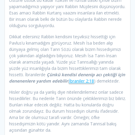
Üstüne üstlük bu kadar fiziksel ve ruhsal baskı içinde bizim
yapamadığımızı yapıyor yani Rabbin Müjdesini düşünüyordu.
Esas amacı Rabbin Kurtarış vaazını insanlara ilan etmekti.
Bir insan olarak belki de bütün bu olaylarda Rabbin nerede
olduğunu sorguluyordu.
Dikkat edersiniz Rabbin kendisini teşviksiz hissettiği için
Pavlus’u kınamadığını görüyoruz. Mesih İsa beden alıp
dünyaya gelmiş olan Tanrı Sözü olarak bizim hissedişimizi
çok yakından algıladığını biliyoruz. Mesih İsa Tanrı-İnsan
olarak aramızda yaşadı. Yüzde yüz Tanrısallığı yanında
yüzde yüz insanlığıyla da bizim hissettiklerimizi tam olarak
hissetti. İbranilerde
Çünkü kendisi denenip acı çektiği için
denenenlere yardım edebilir
(
İbraniler 2:18
) demektedir.
Hisler doğru ya da yanlış diye nitelendirilemez onlar sadece
hissedilirler. Bu nedenle Tanrı önünde çektiklerimizi biz biliriz.
Bunları inkar edecek değiliz. Hatta bu konularda doğru
olmak zorundayız. Bu durum hissedişin olumlu ifadesidir.
Ama bir de olumsuz tarafı vardır. Örneğin; öfke
hissedişimizin kötü yanıdır. Aynı zamanda Tanrısal bakış
açısından günahtır da.