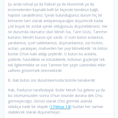
Şu anda ruhsal ya da fiziksel ya da ekonomik ya da
incinmelerden kaynaklı belli bir biçimde kendinizi bağlı,
hapiste sanabilirsiniz. İçinde bulunduğunuz durum hiç bir
kimsenin tam olarak anlayamayacağını düşünecek kadar
çok büyük bir zorluk içinde olduğunuzu düşünebilirsiniz. Her
ne durumda olursanız olun Mesih İsa, Tanrı Sözü, Tanrı’nın
kurtarıcı Mesih’i bunun için vardır. O sizin bütün acılarınızı,
yaralarınızı, içsel saldırılarınızı, düşmanlarınızı, sizi inciten,
acıtan, yaralayan, mahveden her şeyi bilmektedir. Ve bütün
bunlar O’nun kale aldığı şeylerdir. O bütün bu acılarla,
yüklerle, hastalıklar ve kötülüklerle, kötünün güçleriyle tek
tek ilgilenmekte ve size Tanrının her şeyin üzerindeki etkin
zaferini göstermek istemektedir.
B. Rab bütün zor durumlarımızda bizimle beraberdir.
Rab, Pavlus’un tarafındaydı. Bizler Mesih İsa gelene ya da
biz ölümümüzden sonra O’nun önünde durana dek O’nu
görmeyeceğiz. Görsel olarak O’nu görmek aslında
oldukça nadir bir olaydır (
1.Petrus 1:8
) bunları her zaman
olabilecek olarak düşünemeyiz.