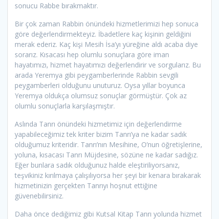
sonucu Rabbe bırakmaktır.
Bir çok zaman Rabbin önündeki hizmetlerimizi hep sonuca
göre değerlendirmekteyiz. İbadetlere kaç kişinin geldiğini
merak ederiz. Kaç kişi Mesih İsa’yı yüreğine aldı acaba diye
sorarız. Kısacası hep olumlu sonuçlara göre iman
hayatımızı, hizmet hayatımızı değerlendirir ve sorgularız. Bu
arada Yeremya gibi peygamberlerinde Rabbin sevgili
peygamberleri olduğunu unuturuz. Oysa yıllar boyunca
Yeremya oldukça olumsuz sonuçlar görmüştür. Çok az
olumlu sonuçlarla karşılaşmıştır.
Aslında Tanrı önündeki hizmetimiz için değerlendirme
yapabileceğimiz tek kriter bizim Tanrı’ya ne kadar sadık
olduğumuz kriteridir. Tanrı’nın Mesihine, O’nun öğretişlerine,
yoluna, kısacası Tanrı Müjdesine, sözüne ne kadar sadığız.
Eğer bunlara sadık olduğunuz halde eleştiriliyorsanız,
teşvikiniz kırılmaya çalışılıyorsa her şeyi bir kenara bırakarak
hizmetinizin gerçekten Tanrıyı hoşnut ettiğine
güvenebilirsiniz.
Daha önce dediğimiz gibi Kutsal Kitap Tanrı yolunda hizmet