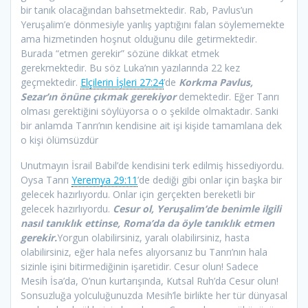
bir tanık olacağından bahsetmektedir. Rab, Pavlus’un
Yeruşalim’e dönmesiyle yanlış yaptığını falan söylememekte
ama hizmetinden hoşnut olduğunu dile getirmektedir.
Burada “etmen gerekir” sözüne dikkat etmek
gerekmektedir. Bu söz Luka’nın yazılarında 22 kez
geçmektedir.
Elçilerin İşleri 27:24
’de
Korkma Pavlus,
Sezar’ın önüne çıkmak gerekiyor
demektedir. Eğer Tanrı
olması gerektiğini söylüyorsa o o şekilde olmaktadır. Sanki
bir anlamda Tanrı’nın kendisine ait işi kişide tamamlana dek
o kişi ölümsüzdür
Unutmayın İsrail Babil’de kendisini terk edilmiş hissediyordu.
Oysa Tanrı
Yeremya 29:11
’de dediği gibi onlar için başka bir
gelecek hazırlıyordu. Onlar için gerçekten bereketli bir
gelecek hazırlıyordu.
Cesur ol, Yeruşalim’de benimle ilgili
nasıl tanıklık ettinse, Roma’da da öyle tanıklık etmen
gerekir.
Yorgun olabilirsiniz, yaralı olabilirsiniz, hasta
olabilirsiniz, eğer hala nefes alıyorsanız bu Tanrı’nın hala
sizinle işini bitirmediğinin işaretidir. Cesur olun! Sadece
Mesih İsa’da, O’nun kurtarışında, Kutsal Ruh’da Cesur olun!
Sonsuzluğa yolculuğunuzda Mesih’le birlikte her tür dünyasal