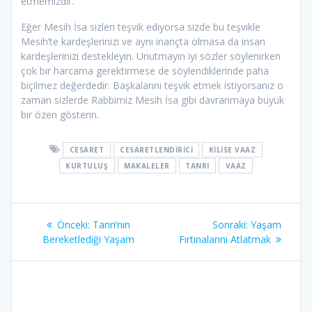
etmemizdir.
Eğer Mesih İsa sizleri teşvik ediyorsa sizde bu teşvikle
Mesih’te kardeşlerinizi ve aynı inançta olmasa da insan
kardeşlerinizi destekleyin. Unutmayın iyi sözler söylenirken
çok bir harcama gerektirmese de söylendiklerinde paha
biçilmez değerdedir. Başkalarını teşvik etmek istiyorsanız o
zaman sizlerde Rabbimiz Mesih İsa gibi davranmaya büyük
bir özen gösterin.
CESARET
CESARETLENDIRICI
KILISE VAAZ
KURTULUŞ
MAKALELER
TANRI
VAAZ
Yazı
Önceki
Sonraki
Önceki:
Tanrı’nın
Sonraki:
Yaşam
gezinmesi
yazı:
yazı:
Bereketlediği Yaşam
Fırtınalarını Atlatmak