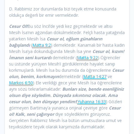
D. Rabbimiz zor durumlarda bizi teşvik etme konusunda
oldukça değerli bir emir vermektedir.
Cesur Ol!
Bu söz İncil’de yedi kez geçmektedir ve altısı
Mesih İsa’nın ağzından dökülmektedir. Felçli hasta yatağında
yatarken Mesih İsa
Cesur ol, oğlum günahların
bağışlandı
(
Matta 9:2
) demektedir. Kanamalı bir hasta kadın
Mesih İsa’ya dokunduğunda Mesih İsa yine
Cesur ol, kızım!
İmanın seni kurtardı
demektedir (
Matta 9:22
) Öğrenciler
su üstünde yürüyen Mesih’i gördüklerinde hayalet sanıp
korkmuşlardı. Mesih İsa bu durumda da öğrencilerine
Cesur
olun, benim, korkmayın
demektedir (
Matta 14:27
ve
Markos 6:50
) Ele verildiği gece yine Mesih İsa öğrencilerine
aynı sözü tekrarlamaktadır:
Bunları size, bende esenliğiniz
olsun diye söyledim. Dünyada sıkıntınız olacak. Ama
cesur olun, ben dünyayı yendim!
(
Yuhanna 16:33
) Gözleri
görmeyen Bartimay’a yunanca orijinal çeviriye göre
Cesur
ol! Kalk, seni çağırıyor
diye söylediklerini görüyoruz.
Gerçekten Rabbimiz Mesih İsa bütün umutsuzlara umut ve
teşviksizlere teşvik olarak karşımızda durmaktadır.