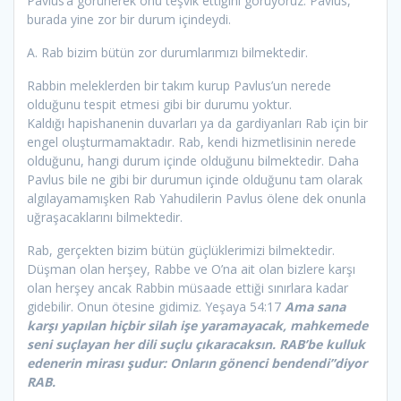
Pavlus’a görünerek onu teşvik ettiğini görüyoruz. Pavlus,
burada yine zor bir durum içindeydi.
A. Rab bizim bütün zor durumlarımızı bilmektedir.
Rabbin meleklerden bir takım kurup Pavlus’un nerede
olduğunu tespit etmesi gibi bir durumu yoktur.
Kaldığı hapishanenin duvarları ya da gardiyanları Rab için bir
engel oluşturmamaktadır. Rab, kendi hizmetlisinin nerede
olduğunu, hangi durum içinde olduğunu bilmektedir. Daha
Pavlus bile ne gibi bir durumun içinde olduğunu tam olarak
algılayamamışken Rab Yahudilerin Pavlus ölene dek onunla
uğraşacaklarını bilmektedir.
Rab, gerçekten bizim bütün güçlüklerimizi bilmektedir.
Düşman olan herşey, Rabbe ve O’na ait olan bizlere karşı
olan herşey ancak Rabbin müsaade ettiği sınırlara kadar
gidebilir. Onun ötesine gidimiz. Yeşaya 54:17
Ama sana
karşı yapılan hiçbir silah işe yaramayacak, mahkemede
seni
suçlayan her dili suçlu çıkaracaksın. RAB’be kulluk
edenerin mirası şudur: Onların gönenci bendendi”diyor
RAB.