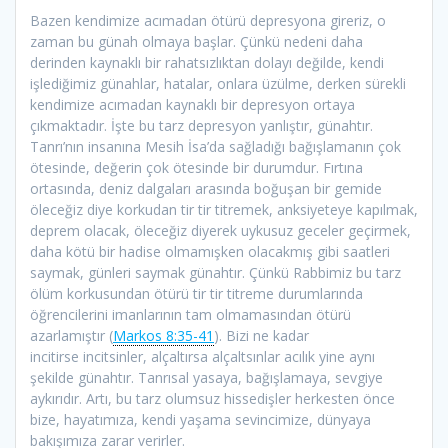
Bazen kendimize acımadan ötürü depresyona gireriz, o
zaman bu günah olmaya başlar. Çünkü nedeni daha
derinden kaynaklı bir rahatsızlıktan dolayı değilde, kendi
işlediğimiz günahlar, hatalar, onlara üzülme, derken sürekli
kendimize acımadan kaynaklı bir depresyon ortaya
çıkmaktadır. İşte bu tarz depresyon yanlıştır, günahtır.
Tanrı’nın insanına Mesih İsa’da sağladığı bağışlamanın çok
ötesinde, değerin çok ötesinde bir durumdur. Fırtına
ortasında, deniz dalgaları arasında boğuşan bir gemide
öleceğiz diye korkudan tir tir titremek, anksiyeteye kapılmak,
deprem olacak, öleceğiz diyerek uykusuz geceler geçirmek,
daha kötü bir hadise olmamışken olacakmış gibi saatleri
saymak, günleri saymak günahtır. Çünkü Rabbimiz bu tarz
ölüm korkusundan ötürü tir tir titreme durumlarında
öğrencilerini imanlarının tam olmamasından ötürü
azarlamıştır (
Markos 8:35-41
). Bizi ne kadar
incitirse incitsinler, alçaltırsa alçaltsınlar acılık yine aynı
şekilde günahtır. Tanrısal yasaya, bağışlamaya, sevgiye
aykırıdır. Artı, bu tarz olumsuz hissedişler herkesten önce
bize, hayatımıza, kendi yaşama sevincimize, dünyaya
bakışımıza zarar verirler.