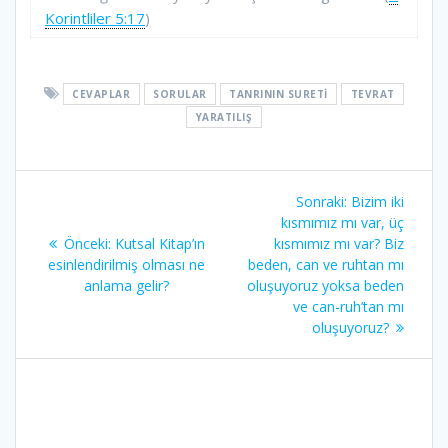
Korintliler 5:17
)
CEVAPLAR
SORULAR
TANRININ SURETI
TEVRAT
YARATILIŞ
Yazı
Sonraki
Sonraki:
Bizim iki
gezinmesi
yazı:
kısmımız mı var, üç
Önceki
Önceki:
Kutsal Kitap’ın
kısmımız mı var? Biz
yazı:
esinlendirilmiş olması ne
beden, can ve ruhtan mı
anlama gelir?
oluşuyoruz yoksa beden
ve can-ruh’tan mı
oluşuyoruz?