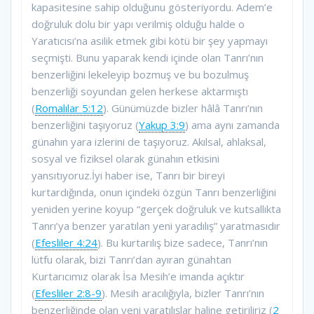
kapasitesine sahip olduğunu gösteriyordu. Adem’e
doğruluk dolu bir yapı verilmiş olduğu halde o
Yaratıcısı’na asilik etmek gibi kötü bir şey yapmayı
seçmişti. Bunu yaparak kendi içinde olan Tanrı’nın
benzerliğini lekeleyip bozmuş ve bu bozulmuş
benzerliği soyundan gelen herkese aktarmıştı
(
Romalılar 5:12
). Günümüzde bizler hâlâ Tanrı’nın
benzerliğini taşıyoruz (
Yakup 3:9
) ama aynı zamanda
günahın yara izlerini de taşıyoruz. Akılsal, ahlaksal,
sosyal ve fiziksel olarak günahın etkisini
yansıtıyoruz.İyi haber ise, Tanrı bir bireyi
kurtardığında, onun içindeki özgün Tanrı benzerliğini
yeniden yerine koyup “gerçek doğruluk ve kutsallıkta
Tanrı’ya benzer yaratılan yeni yaradılış” yaratmasıdır
(
Efesliler 4:24
). Bu kurtarılış bize sadece, Tanrı’nın
lütfu olarak, bizi Tanrı’dan ayıran günahtan
Kurtarıcımız olarak İsa Mesih’e imanda açıktır
(
Efesliler 2:8-9
). Mesih aracılığıyla, bizler Tanrı’nın
benzerliğinde olan yeni yaratılışlar haline getiriliriz (
2