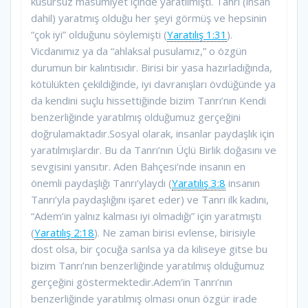
kusursuz masumiyet içinde yaratılmıştı. Tanrı (insan
dahil) yaratmış olduğu her şeyi görmüş ve hepsinin
“çok iyi” olduğunu söylemişti (
Yaratılış 1:31
).
Vicdanımız ya da “ahlaksal pusulamız,” o özgün
durumun bir kalıntısıdır. Birisi bir yasa hazırladığında,
kötülükten çekildiğinde, iyi davranışları övdüğünde ya
da kendini suçlu hissettiğinde bizim Tanrı’nın Kendi
benzerliğinde yaratılmış olduğumuz gerçeğini
doğrulamaktadır.Sosyal olarak, insanlar paydaşlık için
yaratılmışlardır. Bu da Tanrı’nın Üçlü Birlik doğasını ve
sevgisini yansıtır. Aden Bahçesi’nde insanın en
önemli paydaşlığı Tanrı’ylaydı (
Yaratılış 3:8
insanın
Tanrı’yla paydaşlığını işaret eder) ve Tanrı ilk kadını,
“Adem’in yalnız kalması iyi olmadığı” için yaratmıştı
(
Yaratılış 2:18
). Ne zaman birisi evlense, birisiyle
dost olsa, bir çocuğa sarılsa ya da kiliseye gitse bu
bizim Tanrı’nın benzerliğinde yaratılmış olduğumuz
gerçeğini göstermektedir.Adem’in Tanrı’nın
benzerliğinde yaratılmış olması onun özgür irade