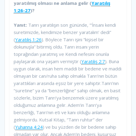
yaratılmış olması ne anlama gelir (
Yaratılış
1:26-27
)?
Yanıt:
Tanrı yaratılışın son gününde, “‘İnsanı kendi
suretimizde, kendimize benzer yaratalım’ dedi”
(
Yaratılış 1:26
). Böylece Tanrı işini “kişisel bir
dokunuşla” bitirmiş oldu. Tanrı insanı yerin
toprağından yaratmış ve Kendi nefesini onunla
paylaşarak ona yaşam vermiştir (
Yaratılış 2:7
). Buna
uygun olarak, insan hem maddi bir bedene ve maddi
olmayan bir can/ruha sahip olmakla Tanrı’nın bütün
yarattıkları arasında eşsiz bir yere sahiptir.Tanrı’nın
“suretine” ya da “benzerliğine” sahip olmak, en basit
sözlerle, bizim Tanrı’ya benzemek üzere yaratılmış
olduğumuz anlamına gelir. Adem’in Tanrı’ya
benzerliği, Tanrı’nın eti ve kanı olduğu anlamına
gelmiyordu. Kutsal Kitap, “Tanrı ruhtur” der
(
Yuhanna 4:24
) ve bu yüzden de bir bedene sahip
olmadan var olur. Ancak Adem’in bedeni, kusursuz