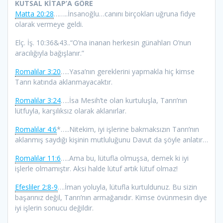
KUTSAL KİTAP’A GÖRE
Matta 20:28
……..İnsanoğlu…canını birçokları uğruna fidye
olarak vermeye geldi.
Elç. İş. 10:36&43..“O’na inanan herkesin günahları O’nun
aracılığıyla bağışlanır.”
Romalılar 3:20
…..Yasa’nın gereklerini yapmakla hiç kimse
Tanrı katında aklanmayacaktır.
Romalılar 3:24
…..İsa Mesih’te olan kurtuluşla, Tanrı’nın
lütfuyla, karşılıksız olarak aklanırlar.
Romalılar 4:6
*…..Nitekim, iyi işlerine bakmaksızın Tanrı’nın
aklanmış saydığı kişinin mutluluğunu Davut da şöyle anlatır…
Romalılar 11:6
…..Ama bu, lütufla olmuşsa, demek ki iyi
işlerle olmamıştır. Aksi halde lütuf artık lütuf olmaz!
Efesliler 2:8-9
….İman yoluyla, lütufla kurtuldunuz. Bu sizin
başarınız değil, Tanrı’nın armağanıdır. Kimse övünmesin diye
iyi işlerin sonucu değildir.