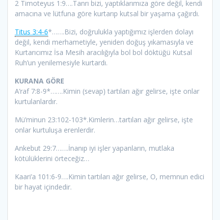
2 Timoteyus 1:9….Tanrı bizi, yaptıklarımıza göre değil, kendi
amacına ve lütfuna göre kurtarıp kutsal bir yaşama çağırdı.
Titus 3:4-6
*…….Bizi, doğrulukla yaptığımız işlerden dolayı
değil, kendi merhametiyle, yeniden doğuş yıkamasıyla ve
Kurtarıcımız İsa Mesih aracılığıyla bol bol döktüğü Kutsal
Ruh’un yenilemesiyle kurtardı.
KURANA GÖRE
A’raf 7:8-9*…….Kimin (sevap) tartıları ağır gelirse, işte onlar
kurtulanlardır.
Mü’minun 23:102-103*.Kimlerin…tartıları ağır gelirse, işte
onlar kurtuluşa erenlerdir.
Ankebut 29:7…….İnanıp iyi işler yapanların, mutlaka
kötülüklerini örteceğiz…
Kaari’a 101:6-9….Kimin tartıları ağır gelirse, O, memnun edici
bir hayat içindedir.