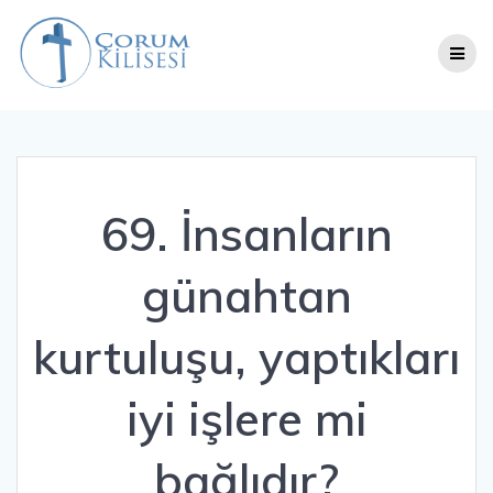
Skip
to
content
69. İnsanların
günahtan
kurtuluşu, yaptıkları
iyi işlere mi
bağlıdır?