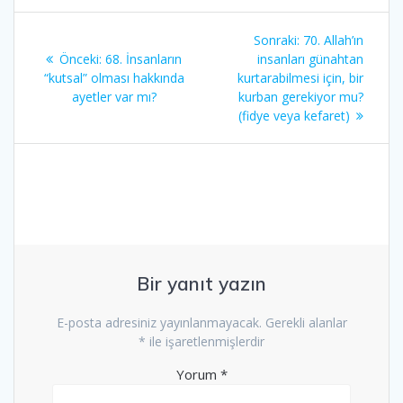
Yazı
Sonraki
Sonraki:
70. Allah’ın
gezinmesi
Önceki
yazı:
Önceki:
68. İnsanların
insanları günahtan
yazı:
“kutsal” olması hakkında
kurtarabilmesi için, bir
ayetler var mı?
kurban gerekiyor mu?
(fidye veya kefaret)
Bir yanıt yazın
E-posta adresiniz yayınlanmayacak.
Gerekli alanlar
*
ile işaretlenmişlerdir
Yorum
*