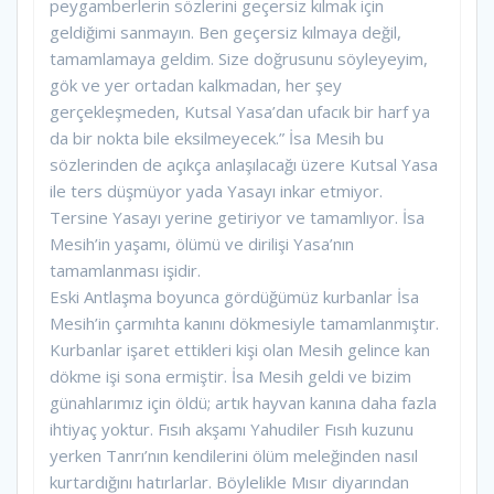
peygamberlerin sözlerini geçersiz kılmak için
geldiğimi sanmayın. Ben geçersiz kılmaya değil,
tamamlamaya geldim. Size doğrusunu söyleyeyim,
gök ve yer ortadan kalkmadan, her şey
gerçekleşmeden, Kutsal Yasa’dan ufacık bir harf ya
da bir nokta bile eksilmeyecek.” İsa Mesih bu
sözlerinden de açıkça anlaşılacağı üzere Kutsal Yasa
ile ters düşmüyor yada Yasayı inkar etmiyor.
Tersine Yasayı yerine getiriyor ve tamamlıyor. İsa
Mesih’in yaşamı, ölümü ve dirilişi Yasa’nın
tamamlanması işidir.
Eski Antlaşma boyunca gördüğümüz kurbanlar İsa
Mesih’in çarmıhta kanını dökmesiyle tamamlanmıştır.
Kurbanlar işaret ettikleri kişi olan Mesih gelince kan
dökme işi sona ermiştir. İsa Mesih geldi ve bizim
günahlarımız için öldü; artık hayvan kanına daha fazla
ihtiyaç yoktur. Fısıh akşamı Yahudiler Fısıh kuzunu
yerken Tanrı’nın kendilerini ölüm meleğinden nasıl
kurtardığını hatırlarlar. Böylelikle Mısır diyarından