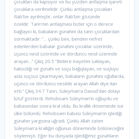
çocukları da kapsıyor ve bu yüzden antlaşma işareti
çocuklara verilmelidir. Çünkü antlaşma çocukları
Rab’be ayrılmıştır, onlar Rab’bin gözünde
özeldir. Tanrı’nın antlaşması bizler için o derece
bağlayıcı ki, babaların günahını da tanrı çocuklardan
sormaktadır: “… çünkü ben, benden nefret
edenlerden babalar günahını çocuklar üzerinde,
üçüncü nesil üzerinde ve dördüncü nesil üzerinde
arayan…” Çıkış 20.5 “Binlere inayetini saklayan,
haksızlığı ve günahı ve suçu bağışlayan, ve suçluyu
asla suçsuz çıkarmayan, babaların günahını oğullarda,
üçüncü ve dördüncü nesilde arayan Allah diye ilan
etti.” Çıkış 34.7 Tanrı, Süleyman’a Davud’dan dolayı
lütuf gösterdi. Rehoboam Süleyman’ın oğluydu ve
babasından sonra kral oldu. Bu krallık döneminde ise
ülke bölündü. Rehoboam babası Süleyman’ın işlediği
günahın yargısına uğradı. Çünkü Allah zaten
Süleyman’a krallığın oğlunun döneminde bölüneceğini
söylemişti. Eğer bu dünyada işlediğimiz günahların