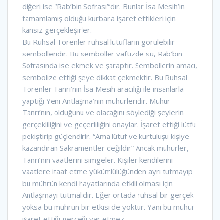
diğeri ise “Rab’bin Sofrası”’dır. Bunlar İsa Mesih’in
tamamlamış olduğu kurbana işaret ettikleri için
kansız gerçekleşirler.
Bu Ruhsal Törenler ruhsal lütufların görülebilir
sembolleridir. Bu semboller vaftizde su, Rab’bin
Sofrasında ise ekmek ve şaraptır. Sembollerin amacı,
sembolize ettiği şeye dikkat çekmektir. Bu Ruhsal
Törenler Tanrı’nın İsa Mesih aracılığı ile insanlarla
yaptığı Yeni Antlaşma’nın mühürleridir. Mühür
Tanrı’nın, olduğunu ve olacağını söylediği şeylerin
gerçekliliğini ve geçerliliğini onaylar. İşaret ettiği lütfu
pekiştirip güçlendirir. “Ama lütuf ve kurtuluşu kişiye
kazandıran Sakramentler değildir” Ancak mühürler,
Tanrı’nın vaatlerini simgeler. Kişiler kendilerini
vaatlere itaat etme yükümlülüğünden ayrı tutmayıp
bu mührün kendi hayatlarında etkili olması için
Antlaşmayı tutmalıdır. Eğer ortada ruhsal bir gerçek
yoksa bu mührün bir etkisi de yoktur. Yani bu mühür
işaret ettiği gerçeği var etmez.