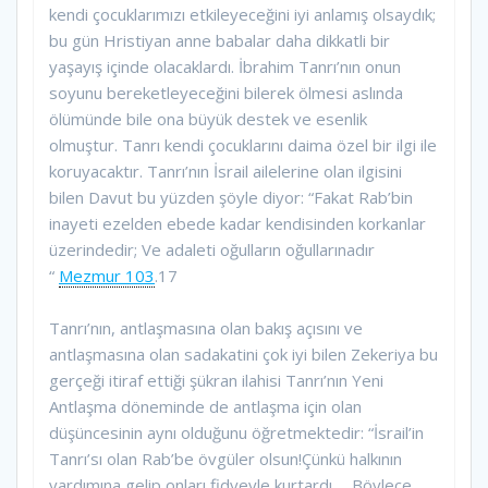
kendi çocuklarımızı etkileyeceğini iyi anlamış olsaydık;
bu gün Hristiyan anne babalar daha dikkatli bir
yaşayış içinde olacaklardı. İbrahim Tanrı’nın onun
soyunu bereketleyeceğini bilerek ölmesi aslında
ölümünde bile ona büyük destek ve esenlik
olmuştur. Tanrı kendi çocuklarını daima özel bir ilgi ile
koruyacaktır. Tanrı’nın İsrail ailelerine olan ilgisini
bilen Davut bu yüzden şöyle diyor: “Fakat Rab’bin
inayeti ezelden ebede kadar kendisinden korkanlar
üzerindedir; Ve adaleti oğulların oğullarınadır
“
Mezmur 103
.17
Tanrı’nın, antlaşmasına olan bakış açısını ve
antlaşmasına olan sadakatini çok iyi bilen Zekeriya bu
gerçeği itiraf ettiği şükran ilahisi Tanrı’nın Yeni
Antlaşma döneminde de antlaşma için olan
düşüncesinin aynı olduğunu öğretmektedir: “İsrail’in
Tanrı’sı olan Rab’be övgüler olsun!Çünkü halkının
yardımına gelip onları fidyeyle kurtardı.… Böylece