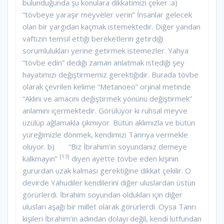
bulunduğunda şu konulara dikkatimizi çeker :a)
“tövbeye yaraşır meyveler verin” İnsanlar gelecek
olan bir yargıdan kaçmak istemektedir. Diğer yandan
vaftizin temsil ettiği bereketlerin getirdiği
sorumlulukları yerine getirmek istemezler. Yahya
“tövbe edin” dediği zaman anlatmak istediği şey
hayatımızı değiştirmemiz gerektiğidir. Burada tövbe
olarak çevrilen kelime “Metanoeo” orjinal metinde
“Aklını ve amacını değiştirmek yönünü değiştirmek”
anlamını içermektedir. Görülüyor ki ruhsal meyve
üzülüp ağlamakla çıkmıyor. Bütün aklımızla ve bütün
yüreğimizle dönmek, kendimizi Tanrıya vermekle
oluyor. b) “Biz İbrahim’in soyundanız demeye
[13]
kalkmayın”
diyen ayette tövbe eden kişinin
gururdan uzak kalması gerektiğine dikkat çekilir. O
devirde Yahudiler kendilerini diğer uluslardan üstün
görürlerdi. İbrahim soyundan oldukları için diğer
ulusları aşağı bir millet olarak görürlerdi. Oysa Tanrı
kişileri İbrahim’in adından dolayı değil, kendi lütfundan