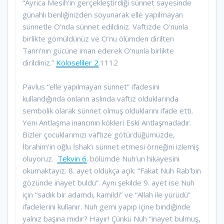
“Ayrıca Mesih’in gerçekleştirdiği sünnet sayesinde
günahlı benliğinizden soyunarak elle yapılmayan
sünnetle O’nda sünnet edildiniz. Vaftizde O’nunla
birlikte gömüldünüz ve O’nu ölümden dirilten
Tanrı’nın gücüne iman ederek O’nunla birlikte
dirildiniz.”
Koloseliler 2
.1112
Pavlus “elle yapılmayan sünnet” ifadesini
kullandığında onların aslında vaftiz olduklarında
sembolik olarak sünnet olmuş olduklarını ifade etti.
Yeni Antlaşma inancının kökleri Eski Antlaşmadadır.
Bizler çocuklarımızı vaftize götürdüğümüzde,
İbrahim’in oğlu İshak’ı sünnet etmesi örneğini izlemiş
oluyoruz.
Tekvin 6
. bölümde Nuh’un hikayesini
okumaktayız. 8. ayet oldukça açık: “Fakat Nuh Rab’bin
gözünde inayet buldu”. Aynı şekilde 9. ayet ise Nuh
için “sadık bir adamdı, kamildi” ve “Allah ile yürüdü”
ifadelerini kullanır. Nuh gemi yapıp içine bindiğinde
yalnız başına mıdır? Hayır! Çünkü Nuh “inayet bulmuş,