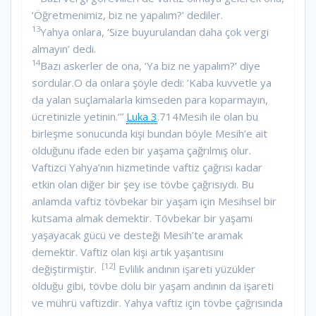
‘Öğretmenimiz, biz ne yapalım?’ dediler.
13
Yahya onlara, ‘Size buyurulandan daha çok vergi
almayın’ dedi.
14
Bazı askerler de ona, ‘Ya biz ne yapalım?’ diye
sordular.O da onlara şöyle dedi: ‘Kaba kuvvetle ya
da yalan suçlamalarla kimseden para koparmayın,
ücretinizle yetinin.’”
Luka 3
.714Mesih ile olan bu
birleşme sonucunda kişi bundan böyle Mesih’e ait
olduğunu ifade eden bir yaşama çağrılmış olur.
Vaftizci Yahya’nın hizmetinde vaftiz çağrısı kadar
etkin olan diğer bir şey ise tövbe çağrısıydı. Bu
anlamda vaftiz tövbekar bir yaşam için Mesihsel bir
kutsama almak demektir. Tövbekar bir yaşamı
yaşayacak gücü ve desteği Mesih’te aramak
demektir. Vaftiz olan kişi artık yaşantısını
[12]
değiştirmiştir.
Evlilik andının işareti yüzükler
olduğu gibi, tövbe dolu bir yaşam andının da işareti
ve mührü vaftizdir. Yahya vaftiz için tövbe çağrısında