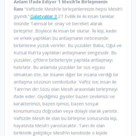
Anlam İfade Ediyor
1 Mesih’le Birleşmenin
İlanı
“Vaftizde Mesih’le birleşenlerinizin hepsi Mesih’i
giyindi.”
Galatyalılar 3
.27 Evlilik ile iki insan tanıklar
önünde Tanrısal bir onay ve bereket alarak
birleşirler. Böylece iki insan bir olurlar. İki kişi, kadın
ve erkek yaptıkları bu antlaşmanın neticesinde
birbirlerine yüzük verirler. Bu yüzükler Baba, Oğul ve
Kutsal Ruh’ta yaptıkları antlaşmanın simgesidir. Bu
yüzükler, çiftlere birbirleriyle yaptıkla antlaşmayı
hatırlatır. Bu anlamda yüzükler bir süs eşyası
olmaktan öte, bir insanın diğer bir insana verdiği bir
antlaşma sözünün sembolüdür. Vaftiz ise; insan ile
Tanrı’nın diri Sözü olan Mesih arasındaki birleşmeyi
ifade eder. Giydiğimiz giysiler bazen zevkimizi ve
karakterimizi, bazen işimizi, bazen sosyal
konumumuzu doğrudan veya dolaylı olarak yansıtır.
Vaftizde Mesih ile olan bu birleşme sonucunda kişi,
hayatında Mesih’i yansıtacaktır. Tanrı ile olan
birliktelik geliştikçe Mesih’in kendiside o kişide