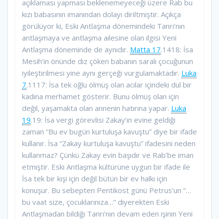
açıklaması yapması beklenemeyeceği üzere Rab bu
kızı babasının imanından dolayı diriltmiştir. Açıkça
görülüyor ki, Eski Antlaşma dönemindeki Tanrı’nın
antlaşmaya ve antlaşma ailesine olan ilgisi Yeni
Antlaşma döneminde de aynıdır.
Matta 17
.1418: İsa
Mesih’in önünde diz çöken babanın saralı çocuğunun
iyileştirilmesi yine aynı gerçeği vurgulamaktadır.
Luka
7
.1117: İsa tek oğlu ölmüş olan acılar içindeki dul bir
kadına merhamet gösterir. Bunu ölmüş olan için
değil, yaşamakta olan annenin hatırına yapar.
Luka
19
.19: İsa vergi görevlisi Zakay’ın evine geldiği
zaman “Bu ev bugün kurtuluşa kavuştu” diye bir ifade
kullanır. İsa “Zakay kurtuluşa kavuştu” ifadesini neden
kullanmaz? Çünkü Zakay evin başıdır ve Rab’be iman
etmiştir. Eski Antlaşma kültürüne uygun bir ifade ile
İsa tek bir kişi için değil bütün bir ev halkı için
konuşur. Bu sebepten Pentikost günü Petrus’un “…
bu vaat size, çocuklarınıza…” diyerekten Eski
Antlaşmadan bildiği Tanrı’nın devam eden işinin Yeni