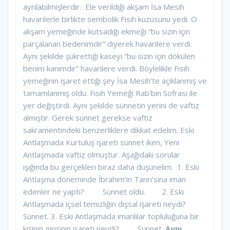
ayrılabilmişlerdir.
Ele verildiği akşam İsa Mesih
havarilerle birlikte sembolik Fısıh kuzusunu yedi. O
akşam yemeğinde kutsadığı ekmeği “bu sizin için
parçalanan bedenimdir” diyerek havarilere verdi.
Aynı şekilde şükrettiği kaseyi “bu sizin için dökülen
benim kanımdır” havarilere verdi. Böylelikle Fısıh
yemeğinin işaret ettiği şey İsa Mesih’te açıklanmış ve
tamamlanmış oldu. Fısıh Yemeği Rab’bin Sofrası ile
yer değiştirdi. Aynı şekilde sünnetin yerini de vaftiz
almıştır. Gerek sünnet gerekse vaftiz
sakramentindeki benzerliklere dikkat edelim. Eski
Antlaşmada Kurtuluş işareti sünnet iken, Yeni
Antlaşmada vaftiz olmuştur. Aşağıdaki sorular
ışığında bu gerçekleri biraz daha düşünelim.
1. Eski
Antlaşma döneminde İbrahim’in Tanrı’sına iman
edenler ne yaptı? Sünnet oldu. 2. Eski
Antlaşmada içsel temizliğin dışsal işareti neydi?
Sünnet. 3. Eski Antlaşmada imanlılar topluluğuna bir
kişinin girişinin işareti neydi? Sünnet.
Aynı