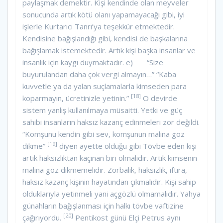
paylaşmak demektir. Kişi kendinde olan meyveler
sonucunda artık kötü olanı yapamayacağı gibi, iyi
işlerle Kurtarıcı Tanrı’ya teşekkür etmektedir.
Kendisine bağışlandığı gibi, kendisi de başkalarına
bağışlamak istemektedir. Artık kişi başka insanlar ve
insanlık için kaygı duymaktadır. e) “Size
buyurulandan daha çok vergi almayın…” “Kaba
kuvvetle ya da yalan suçlamalarla kimseden para
[18]
koparmayın, ücretinizle yetinin.”
O devirde
sistem yanlış kullanılmaya müsaitti. Yetki ve güç
sahibi insanların haksız kazanç edinmeleri zor değildi.
“Komşunu kendin gibi sev, komşunun malına göz
[19]
dikme”
diyen ayette olduğu gibi Tövbe eden kişi
artık haksızlıktan kaçınan biri olmalıdır. Artık kimsenin
malına göz dikmemelidir. Zorbalık, haksızlık, iftira,
haksız kazanç kişinin hayatından çıkmalıdır. Kişi sahip
olduklarıyla yetinmeli yani açgözlü olmamalıdır. Yahya
günahların bağışlanması için halkı tövbe vaftizine
[20]
çağırıyordu.
Pentikost günü Elçi Petrus aynı