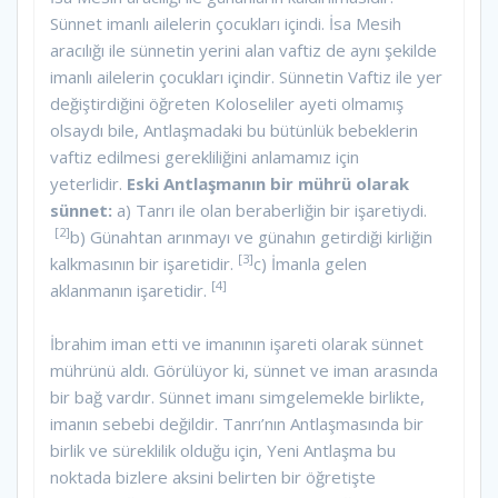
Sünnet imanlı ailelerin çocukları içindi. İsa Mesih
aracılığı ile sünnetin yerini alan vaftiz de aynı şekilde
imanlı ailelerin çocukları içindir. Sünnetin Vaftiz ile yer
değiştirdiğini öğreten Koloseliler ayeti olmamış
olsaydı bile, Antlaşmadaki bu bütünlük bebeklerin
vaftiz edilmesi gerekliliğini anlamamız için
yeterlidir.
Eski Antlaşmanın bir mührü olarak
sünnet:
a) Tanrı ile olan beraberliğin bir işaretiydi.
[2]
b) Günahtan arınmayı ve günahın getirdiği kirliğin
[3]
kalkmasının bir işaretidir.
c) İmanla gelen
[4]
aklanmanın işaretidir.
İbrahim iman etti ve imanının işareti olarak sünnet
mührünü aldı. Görülüyor ki, sünnet ve iman arasında
bir bağ vardır. Sünnet imanı simgelemekle birlikte,
imanın sebebi değildir. Tanrı’nın Antlaşmasında bir
birlik ve süreklilik olduğu için, Yeni Antlaşma bu
noktada bizlere aksini belirten bir öğretişte