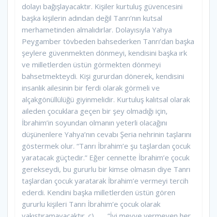
dolayı bağışlayacaktır. Kişiler kurtuluş güvencesini
başka kişilerin adından değil Tanrı’nın kutsal
merhametinden almalıdırlar. Dolayısıyla Yahya
Peygamber tövbeden bahsederken Tanrı’dan başka
şeylere güvenmekten dönmeyi, kendisini başka ırk
ve milletlerden üstün görmekten dönmeyi
bahsetmekteydi. Kişi gururdan dönerek, kendisini
insanlık ailesinin bir ferdi olarak görmeli ve
alçakgönüllülüğü giyinmelidir. Kurtuluş kalıtsal olarak
aileden çocuklara geçen bir şey olmadığı için,
İbrahim’in soyundan olmanın yeterli olacağını
düşünenlere Yahya’nın cevabı Şeria nehrinin taşlarını
göstermek olur. “Tanrı İbrahim’e şu taşlardan çocuk
yaratacak güçtedir.” Eğer cennette İbrahim’e çocuk
gerekseydi, bu gururlu bir kimse olmasın diye Tanrı
taşlardan çocuk yaratarak İbrahim’e vermeyi tercih
ederdi. Kendini başka milletlerden üstün gören
gururlu kişileri Tanrı İbrahim’e çocuk olarak
yakıştıramayacaktır. c) “İyi meyve vermeyen her