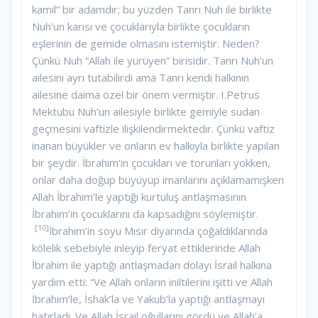
kamil” bir adamdır; bu yüzden Tanrı Nuh ile birlikte
Nuh’un karısı ve çocuklarıyla birlikte çocukların
eşlerinin de gemide olmasını istemiştir. Neden?
Çünkü Nuh “Allah ile yürüyen” birisidir. Tanrı Nuh’un
ailesini ayrı tutabilirdi ama Tanrı kendi halkının
ailesine daima özel bir önem vermiştir. I.Petrus
Mektubu Nuh’un ailesiyle birlikte gemiyle sudan
geçmesini vaftizle ilişkilendirmektedir. Çünkü vaftiz
inanan büyükler ve onların ev halkıyla birlikte yapılan
bir şeydir. İbrahim’in çocukları ve torunları yokken,
onlar daha doğup büyüyüp imanlarını açıklamamışken
Allah İbrahim’le yaptığı kurtuluş antlaşmasının
İbrahim’in çocuklarını da kapsadığını söylemiştir.
[10]
İbrahim’in soyu Mısır diyarında çoğaldıklarında
kölelik sebebiyle inleyip feryat ettiklerinde Allah
İbrahim ile yaptığı antlaşmadan dolayı İsrail halkına
yardım etti: “Ve Allah onların iniltilerini işitti ve Allah
İbrahim’le, İshak’la ve Yakub’la yaptığı antlaşmayı
hatırladı. Ve Allah İsrail oğullarını gördü ve Allah’a