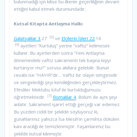
bulunmadığı için kilise bu ilkenin geçerliliğinin devam
ettiğini kabul etmek durumundadır.
Kutsal Kitapta Antlaşma Halkı
[5]
Galatyalılar 3
.27
ve
Elçilerin İşleri 22
.16
[6]
ayetleri “Kurtuluş” yerine “vaftiz” kelimesini
kullanır. Bu ayetlerden sonra “Yeni Antlaşma
dönemindeki vaftiz sakramenti tek başına kişiyi
kurtarıyor mu?” sorusu akıllara gelebilir. Bunun
cevabı ise “HAYIR”dır… Vaftiz bir olayın simgesidir
ve simgelediği şeyi kendiliğinden gerçekleştirmez.
Efesliler Mektubu lütuf ile kurtulduğumuzu
[7]
öğretmektedir.
Romalılar 4
. Bölüm de aynı şeyi
anlatır. Sakrament işaret ettiği gerçeği var edemez.
Bu yüzden ciddi bir şekilde söylüyoruz ki,
günahlarımız yalnızca İsa Mesih’in çarmıhta dökülen
kanı aracılığı ile temizlenmiştir. Yaşamlarımız bu
şekilde kutsal kılınmıştır.