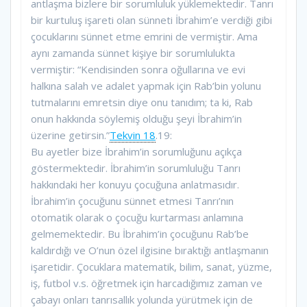
antlaşma bizlere bir sorumluluk yüklemektedir. Tanrı
bir kurtuluş işareti olan sünneti İbrahim’e verdiği gibi
çocuklarını sünnet etme emrini de vermiştir. Ama
aynı zamanda sünnet kişiye bir sorumlulukta
vermiştir: “Kendisinden sonra oğullarına ve evi
halkına salah ve adalet yapmak için Rab’bin yolunu
tutmalarını emretsin diye onu tanıdım; ta ki, Rab
onun hakkında söylemiş olduğu şeyi İbrahim’in
üzerine getirsin.”
Tekvin 18
.19:
Bu ayetler bize İbrahim’in sorumluğunu açıkça
göstermektedir. İbrahim’in sorumluluğu Tanrı
hakkındaki her konuyu çocuğuna anlatmasıdır.
İbrahim’in çocuğunu sünnet etmesi Tanrı’nın
otomatik olarak o çocuğu kurtarması anlamına
gelmemektedir. Bu İbrahim’in çocuğunu Rab’be
kaldırdığı ve O’nun özel ilgisine bıraktığı antlaşmanın
işaretidir. Çocuklara matematik, bilim, sanat, yüzme,
iş, futbol v.s. öğretmek için harcadığımız zaman ve
çabayı onları tanrısallık yolunda yürütmek için de