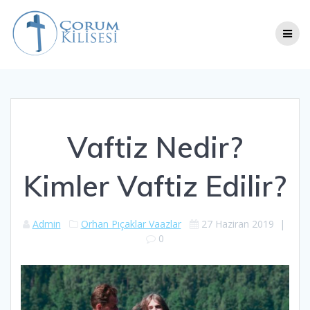
Skip
to
content
Vaftiz Nedir?
Kimler Vaftiz Edilir?
Admin
Orhan Pıçaklar Vaazlar
27 Haziran 2019
|
0