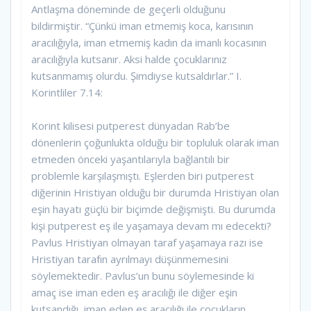
Antlaşma döneminde de geçerli olduğunu
bildirmiştir. “Çünkü iman etmemiş koca, karısının
aracılığıyla, iman etmemiş kadın da imanlı kocasının
aracılığıyla kutsanır. Aksi halde çocuklarınız
kutsanmamış olurdu. Şimdiyse kutsaldırlar.” I.
Korintliler 7.14:
Korint kilisesi putperest dünyadan Rab’be
dönenlerin çoğunlukta olduğu bir topluluk olarak iman
etmeden önceki yaşantılarıyla bağlantılı bir
problemle karşılaşmıştı. Eşlerden biri putperest
diğerinin Hristiyan olduğu bir durumda Hristiyan olan
eşin hayatı güçlü bir biçimde değişmişti. Bu durumda
kişi putperest eş ile yaşamaya devam mı edecekti?
Pavlus Hristiyan olmayan taraf yaşamaya razı ise
Hristiyan tarafın ayrılmayı düşünmemesini
söylemektedir. Pavlus’un bunu söylemesinde ki
amaç ise iman eden eş aracılığı ile diğer eşin
kutsandığı, iman eden eş aracılığı ile çocukların