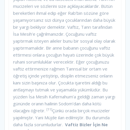
mucizeleri ve sözlerini size açıklayacaklardır. Bütün
bereketleri ihmal edip eğer Rab’bin sözüne göre
yaşamıyorsanız sizi dünya çocuklarından daha büyük
bir yargı bekliyor demektir. Vaftiz, Tanrı tarafından
İsa Mesih’e çağrılmanızdır. Çocuğunu vaftiz
yaptırmak isteyen aileler bunu bir sosyal olay olarak
yaptırmamalıdır. Bir anne babanın çocuğunu vaftiz
ettirmesi onlara çocuğun hayatı üzerinde çok büyük
ruhani sorumluluklar verecektir. Eğer çocuğunuzu
vaftiz ettirmenize rağmen Tanrısal bir ortam ve
öğretiş içinde yetiştirip, disiplin etmezseniz onların
kanı sizin başınıza olur. Çocukta işaretini aldığı bu
antlaşmayı tutmak ve yaşamakla yükümlüdür. Bu
yüzden İsa Mesih Kafernahum’a geldiği zaman yargı
gününde oranın hailinin Sodom’dan daha kötü
[11]
olacağını öğretir.
Çünkü orada birçok mucizeler
yapılmıştır. Yani Müjde ilan edilmiştir. Bu durumda
daha fazla sorumludurlar.
Vaftiz Bizler İçin Ne