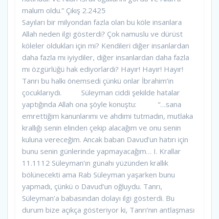
malum oldu.” Çıkış 2.2425
Sayıları bir milyondan fazla olan bu köle insanlara
Allah neden ilgi gösterdi? Çok namuslu ve dürüst
köleler oldukları için mi? Kendileri diğer insanlardan
daha fazla mı iyiydiler, diğer insanlardan daha fazla
mı özgürlüğü hak ediyorlardı? Hayır! Hayır! Hayır!
Tanrı bu halkı önemsedi çünkü onlar İbrahim’in
çocuklarıydı. Süleyman ciddi şekilde hatalar
yaptığında Allah ona şöyle konuştu: “…sana
emrettiğim kanunlarımı ve ahdimi tutmadın, mutlaka
krallığı senin elinden çekip alacağım ve onu senin
kuluna vereceğim. Ancak baban Davud’un hatırı için
bunu senin günlerinde yapmayacağım… I. Krallar
11.1112 Süleyman’ın günahı yüzünden krallık
bölünecekti ama Rab Süleyman yaşarken bunu
yapmadı, çünkü o Davud’un oğluydu. Tanrı,
Süleyman’a babasından dolayı ilgi gösterdi. Bu
durum bize açıkça gösteriyor ki, Tanrı’nın antlaşması