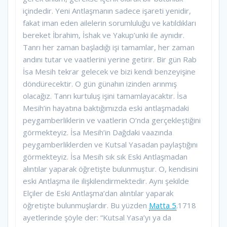
içindedir. Yeni Antlaşmanın sadece işareti yenidir,
fakat iman eden ailelerin sorumluluğu ve katıldıkları
bereket İbrahim, İshak ve Yakup’unki ile aynıdır.
Tanrı her zaman başladığı işi tamamlar, her zaman
andını tutar ve vaatlerini yerine getirir. Bir gün Rab
İsa Mesih tekrar gelecek ve bizi kendi benzeyişine
döndürecektir. O gün günahın izinden arınmış
olacağız. Tanrı kurtuluş işini tamamlayacaktır. İsa
Mesih’in hayatına baktığımızda eski antlaşmadaki
peygamberliklerin ve vaatlerin O’nda gerçekleştiğini
görmekteyiz. İsa Mesih’in Dağdaki vaazında
peygamberliklerden ve Kutsal Yasadan paylaştığını
görmekteyiz. İsa Mesih sık sık Eski Antlaşmadan
alıntılar yaparak öğretişte bulunmuştur. O, kendisini
eski Antlaşma ile ilişkilendirmektedir. Aynı şekilde
Elçiler de Eski Antlaşma’dan alıntılar yaparak
öğretişte bulunmuşlardır. Bu yüzden
Matta 5
.1718
ayetlerinde şöyle der: “Kutsal Yasa’yı ya da