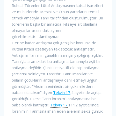
Ruhsal Törenler Lütuf Antlaşmasının kutsal işaretleri
ve mühürleridir. Mesih’i ve O’nun yararlarını temsil
etmek amacıyla Tanrı tarafından oluşturulmuştur. Bu
törenlerin başka bir amacıda, kiliseye ait olanlarla
olmayanlar arasındaki ayrımı
görebilmektir.
Antlaşma:
Her ne kadar Antlaşma çok geniş bir konu ise de
Kutsal Kitabı özetleyen tek sözcük antlaşmadır.
Antlaşma Tanrı’nın günahlı insan için yaptığı işi açıklar.
Tanrı’yla aramızdaki bu antlaşma tamamıyla eşit bir
antlaşma değildir. Çünkü insiyatifi ele alıp antlaşma
şartlarını belirleyen Tanrı’dır. Tanrı imanlıları ve
onların çocuklarını antlaşmaya dahil etmeyi uygun
görmüştür. ‘‘Ahdim seninledir, bir çok milletlerin
babası olacaksın” diyen
Tekvin 17
.4 ayetinde açıkça
görüldüğü üzere Tanrı İbrahim’i antlaşmasına bir
baba olarak katmıştır.
Tekvin 17
.1112 ayetlerinde
İbrahim’in Tanrı’sına iman eden ailelerin sekiz günlük