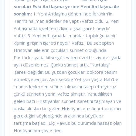
soruları Eski Antlaşma yerine Yeni Antlaşma ile
soralım:
1. Yeni Antlaşma döneminde İbrahim’in
Tanrı’sına iman edenler ne yaptı?Vaftiz oldu. 2. Yeni
Antlaşmada içsel temizliğin dışsal işareti neydi?
Vaftiz. 3. Yeni Antlaşmada imanlılar topluluğuna bir
kişinin girişinin işareti neydi? Vaftiz.
Bu sebepten
Hristiyan ailelerin çocukları sünnet olduğunda
Pastörler yada kilise görevlileri özel bir ziyaret yada
ayin düzenlemez. Çünkü sünnet artık “Kurtuluş”
işareti değildir. Bu yüzden çocukları doktora teslim
etmek yeterlidir. Aynı şekilde Yetişkin yaşta Rab’be
iman edenlerden sünnet olmasını talep etmiyoruz
çünkü sünnetin yerini vaftiz almıştır. Yahudilikten
gelen bazı Hristiyanlar sünnet işaretini taşımayan ve
başka uluslardan gelen Hristiyanlara sünnet olmaları
gerektiğini söylediğinde aralarında büyük bir
tartışma başladı. Elçi Pavlus bu durumda hassas olan
Hristiyanlara şöyle dedi: