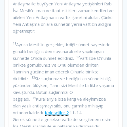
Antlaşma ile büyüyen Yeni Antlaşma yetişkinleri Rab
İsa Mesih’e iman ve itaat ettikleri zaman kendileri ve
aileleri Yeni Antlaşmanın vaftiz işaretini aldılar. Çünkü
Yeni Antlaşma onlara sünnetin yerini vaftizin aldığını
öğretmiştir:
11
Ayrıca Mesih’in gerçekleştirdiği sünnet sayesinde
günahlı benliğinizden soyunarak elle yapılmayan
12
sünnetle O’nda sünnet edildiniz.
Vaftizde O’nunla
birlikte gömüldünüz ve O’nu ölümden dirilten
Tanrı’nın gücüne iman ederek O’nunla birlikte
13
dirildiniz.
Siz suçlarınız ve benliğinizin sünnetsizliği
yüzünden ölüyken, Tanrı sizi Mesih’le birlikte yaşama
kavuşturdu. Bütün suçlarımızı O
14
bağışladı.
Kurallarıyla bize karşı ve aleyhimizde
olan yazılı antlaşmayı sildi, onu çarmıha mıhlayıp
ortadan kaldırdı.
Koloseliler 2
.11-14
Gerek sünnette gerekse vaftizde sergilenen resim
İsa Mesih aracılığı ile günahların kaldırılmasıdır.