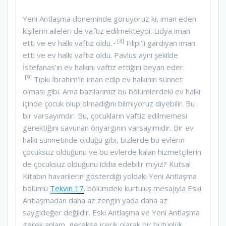
Yeni Antlaşma döneminde görüyoruz ki, iman eden
kişilerin aileleri de vaftiz edilmekteydi. Lidya iman
[8]
etti ve ev halkı vaftiz oldu.
Filipi’li gardiyan iman
etti ve ev halkı vaftiz oldu. Pavlus aynı şekilde
İstefanas’ın ev halkını vaftiz ettiğini beyan eder.
[9]
Tıpkı İbrahim’in iman edip ev halkının sünnet
olması gibi. Ama bazılarımız bu bölümlerdeki ev halkı
içinde çocuk olup olmadığını bilmiyoruz diyebilir. Bu
bir varsayımdır. Bu, çocukların vaftiz edilmemesi
gerektiğini savunan önyargının varsayımıdır. Bir ev
halkı sünnetinde olduğu gibi, bizlerde bu evlerin
çocuksuz olduğunu ve bu evlerde kalan hizmetçilerin
de çocuksuz olduğunu iddia edebilir miyiz? Kutsal
Kitabın havarilerin gösterdiği yoldaki Yeni Antlaşma
bölümü
Tekvin 17
. bölümdeki kurtuluş mesajıyla Eski
Antlaşmadan daha az zengin yada daha az
saygıdeğer değildir. Eski Antlaşma ve Yeni Antlaşma
gerek anlam, gerekse içerik olarak bir bütünlük