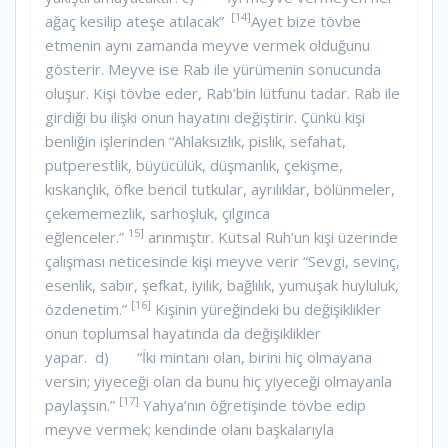
[14]
ağaç kesilip ateşe atılacak”
Ayet bize tövbe
etmenin aynı zamanda meyve vermek olduğunu
gösterir. Meyve ise Rab ile yürümenin sonucunda
oluşur. Kişi tövbe eder, Rab’bin lütfunu tadar. Rab ile
girdiği bu ilişki onun hayatını değiştirir. Çünkü kişi
benliğin işlerinden “Ahlaksızlık, pislik, sefahat,
putperestlik, büyücülük, düşmanlık, çekişme,
kıskançlık, öfke bencil tutkular, ayrılıklar, bölünmeler,
çekememezlik, sarhoşluk, çılgınca
15]
eğlenceler.”
arınmıştır. Kutsal Ruh’un kişi üzerinde
çalışması neticesinde kişi meyve verir “Sevgi, sevinç,
esenlik, sabır, şefkat, iyilik, bağlılık, yumuşak huyluluk,
[16]
özdenetim.”
Kişinin yüreğindeki bu değişiklikler
onun toplumsal hayatında da değişiklikler
yapar. d) “İki mintanı olan, birini hiç olmayana
versin; yiyeceği olan da bunu hiç yiyeceği olmayanla
[17]
paylaşsın.”
Yahya’nın öğretişinde tövbe edip
meyve vermek; kendinde olanı başkalarıyla