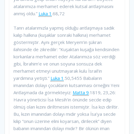
atalarımıza merhamet ederek kutsal antlaşmasını
anmış oldu.”
Luka 1
.68,72
Tanrı atalarımızla yapmış olduğu antlaşmaya sadık
kalıp halkına (kuşaklar sonraki halkına) merhamet
göstermiştir. Aynı gerçek Meryem’in şükran
ilahisinde de zikredilir: “Kuşaktan kuşağa kendisinden
korkanlara merhamet eder Atalarımıza söz verdiği
gibi, İbrahim’e ve onun soyuna sonsuza dek
merhamet etmeyi unutmayarak kulu İsrail’in
yardımına yetişti.”
Luka 1
.50,5455 Babaların
imanından dolayı çocukların kutsanması örneğini Yeni
Antlaşmada da görmekteyiz:
Matta 9
.1819, 23,26:
Havra yöneticisi İsa Mesih’in önünde secde edip
ölmüş olan kızını diriltmesini istemiştir. İsa kızı diriltir.
Bu, kızın imanından dolayı mıdır yoksa İsa’ya secde
kılıp “onun üzerine elini koyarsan, dirilecek” diyen
babanın imanından dolayı mıdır? Bir ölünün iman