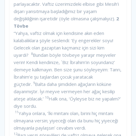
parlayacaktır. Vaftiz üzerimizdeki elbise gibi Mesih’i
dışarı yansıtmaya başladığımız bir yaşam
değişikliğinin işaretidir (öyle olmasına çalışmalıyız).
2
Tövbe
“Yahya, vaftiz olmak için kendisine akın eden
kalabalıklara şöyle seslendi: ‘Ey engerekler soyu!
Gelecek olan gazaptan kaçmanız için sizi kim
8
uyardı?
Bundan böyle tövbeye yaraşır meyveler
verin! Kendi kendinize, `Biz İbrahim’in soyundanız’
demeye kalkmayın. Ben size şunu söyleyeyim: Tanrı,
İbrahim’e şu taşlardan çocuk yaratacak
9
güçtedir.
Balta daha şimdiden ağaçların köküne
dayanmıştır. İyi meyve vermeyen her ağaç kesilip
10
ateşe atılacak.’
Halk ona, ‘Öyleyse biz ne yapalım?’
diye sordu.
11
Yahya onlara, ‘İki mintanı olan, birini hiç mintanı
olmayana versin; yiyeceği olan da bunu hiç yiyeceği
olmayanla paylaşsın’ cevabını verdi.
12
Bazı vergi görevlileri de vaftiz olmaya gelerek ona,