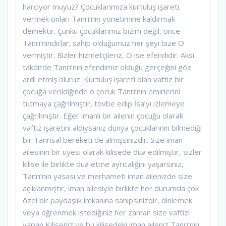
harcıyor muyuz? Çocuklarımıza kurtuluş işareti
vermek onları Tanrı’nın yönetimine kaldırmak
demektir. Çünkü çocuklarımız bizim değil, önce
Tanrı’nındırlar; sahip olduğumuz her şeyi bize O
vermiştir. Bizler hizmetçileriz, O ise efendidir. Aksi
takdirde Tanrı’nın efendimiz olduğu gerçeğini göz
ardı etmiş oluruz. Kurtuluş işareti olan vaftiz bir
çocuğa verildiğinde o çocuk Tanrı’nın emirlerini
tutmaya çağrılmıştır, tövbe edip İsa’yı izlemeye
çağrılmıştır. Eğer imanlı bir ailenin çocuğu olarak
vaftiz işaretini aldıysanız dünya çocuklarının bilmediği
bir Tanrısal bereketi de almışsınızdır. Size iman
ailesinin bir üyesi olarak kilisede dua edilmiştir, sizler
kilise ile birlikte dua etme ayrıcalığını yaşarsınız,
Tanrı’nın yasası ve merhameti iman ailenizde size
açıklanmıştır, iman ailesiyle birlikte her durumda çok
özel bir paydaşlık imkanına sahipsinizdir, dinlemek
veya öğrenmek istediğiniz her zaman size vaftizi
yapan Kiliseniz ve bu kilisedeki iman aileniz Tanrı’nın