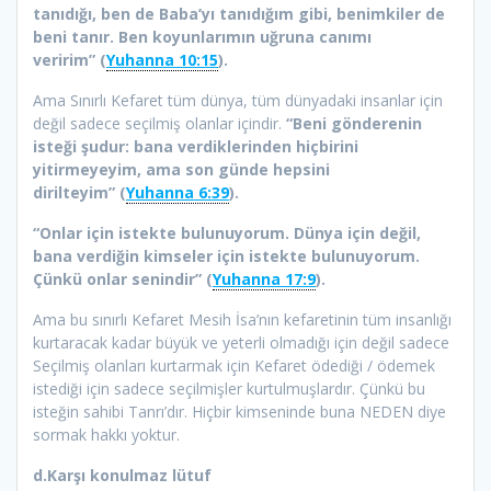
tanıdığı, ben de Baba’yı tanıdığım gibi, benimkiler de
beni tanır.
Ben koyunlarımın uğruna canımı
veririm” (
Yuhanna 10:15
).
Ama Sınırlı Kefaret tüm dünya, tüm dünyadaki insanlar için
değil sadece seçilmiş olanlar içindir.
“Beni gönderenin
isteği şudur:
bana verdiklerinden hiçbirini
yitirmeyeyim, ama son günde hepsini
dirilteyim” (
Yuhanna 6:39
).
“
Onlar için istekte bulunuyorum. Dünya için değil,
bana verdiğin kimseler için istekte bulunuyorum.
Çünkü onlar senindir” (
Yuhanna 17:9
).
Ama bu sınırlı Kefaret Mesih İsa’nın kefaretinin tüm insanlığı
kurtaracak kadar büyük ve yeterli olmadığı için değil sadece
Seçilmiş olanları kurtarmak için Kefaret ödediği / ödemek
istediği için sadece seçilmişler kurtulmuşlardır. Çünkü bu
isteğin sahibi Tanrı’dır. Hiçbir kimseninde buna NEDEN diye
sormak hakkı yoktur.
d.Karşı konulmaz lütuf