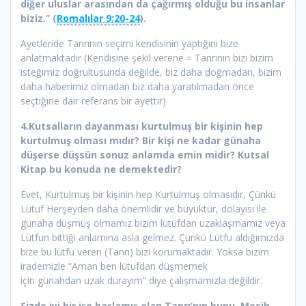
diğer uluslar arasından da çağırmış olduğu bu insanlar
biziz.” (
Romalılar 9:20-24
).
Ayetleride Tanrının seçimi kendisinin yaptığını bize
anlatmaktadır (Kendisine şekil verene = Tanrının bizi bizim
isteğimiz doğrultusunda değilde, biz daha doğmadan, bizim
daha haberimiz olmadan biz daha yaratılmadan önce
seçtiğine dair referans bir ayettir)
4.Kutsalların dayanması kurtulmuş bir kişinin hep
kurtulmuş olması mıdır? Bir kişi ne kadar günaha
düşerse düşsün sonuz anlamda emin midir? Kutsal
Kitap bu konuda ne demektedir?
Evet, Kurtulmuş bir kişinin hep Kurtulmuş olmasıdır, Çünkü
Lütuf Herşeyden daha önemlidir ve büyüktür, dolayısı ile
günaha düşmüş olmamız bizim lütüfdan uzaklaşmamız veya
Lütfun bittiği anlamına asla gelmez. Çünkü Lütfu aldığımızda
bize bu lütfu veren (Tanrı) bizi korumaktadır. Yoksa bizim
irademizle “Aman ben lütufdan düşmemek
için günahdan uzak durayım” diye çalışmamızla değildir.
Sizde iyi bir işe başlamış olan Tanrı’nın bunu, Mesih