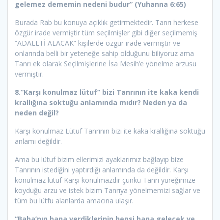
gelemez dememin nedeni budur”
(Yuhanna 6:65)
Burada Rab bu konuya açıklık getirmektedir. Tanrı herkese
özgür irade vermiştir tüm seçilmişler gibi diğer seçilmemiş
“ADALETİ ALACAK” kişilerde özgür irade vermiştir ve
onlarında belli bir yeteneğe sahip olduğunu biliyoruz ama
Tanrı ek olarak Seçilmişlerine İsa Mesih’e yönelme arzusu
vermiştir.
8.”Karşı konulmaz lütuf” bizi Tanrının ite kaka kendi
krallığına soktuğu anlamında mıdır? Neden ya da
neden değil?
Karşı konulmaz Lütuf Tanrının bizi ite kaka krallığına soktuğu
anlamı değildir.
Ama bu lütuf bizim ellerimizi ayaklarımız bağlayıp bize
Tanrının istediğini yaptırdığı anlamında da değildir. Karşı
konulmaz lütuf Karşı konulmazdır çünkü Tanrı yüreğimize
koyduğu arzu ve istek bizim Tanrıya yönelmemizi sağlar ve
tüm bu lütfu alanlarda amacına ulaşır.
“Baba’nın bana verdiklerinin hepsi bana gelecek ve