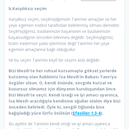
b.Karşılıksız seçim
Karşılıksız seçim, seçilmişliğimizin Tanrı’nın amaçları ve her
şeye egemen iradesi tarafından belirlenmiş olması demektir.
Seçilmişliğimiz, bazılarımızın başarısının ve bazılarımızın
başarısızlığının önceden bilinmesi değildir. Seçilmişliğimiz,
bizim irademize yada işlerimize değil Tanrı’nın her şeye
egemen amaçlarına bağlı olduğudur.
Ve bu seçim Tanrı’nın keyfi bir seçimi asla değildir.
Bizi Mesih’te her ruhsal kutsamayla göksel yerlerde
kutsamış olan Rabbimiz İsa Mesih’in Babası Tanrı’ya
övgüler olsun. O, kendi önünde, sevgide kutsal ve
kusursuz olmamız için dünyanın kuruluşundan önce
bizi Mesih’te seçti. Kendi isteği ve iyi amacı uyarınca,
İsa Mesih aracılığıyla kendisine oğullar olalım diye bizi
önceden belirledi. Öyle ki, sevgili Oğlunda bize
bağışladığı yüce lütfu övülsün (
Efesliler 1:3-6
).
Bu ayette de Tanrının kendi isteği ve iyi amacı uyarınca