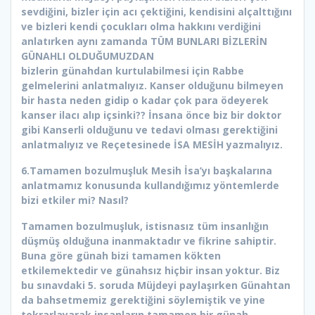
sevdiğini, bizler için acı çektiğini, kendisini alçalttığını
ve bizleri kendi çocukları olma hakkını verdiğini
anlatırken aynı zamanda TÜM BUNLARI BİZLERİN
GÜNAHLI OLDUĞUMUZDAN
bizlerin günahdan kurtulabilmesi için Rabbe
gelmelerini anlatmalıyız. Kanser olduğunu bilmeyen
bir hasta neden gidip o kadar çok para ödeyerek
kanser ilacı alıp içsinki?? İnsana önce biz bir doktor
gibi Kanserli olduğunu ve tedavi olması gerektiğini
anlatmalıyız ve Reçetesinede İSA MESİH yazmalıyız.
6.Tamamen bozulmuşluk Mesih İsa’yı başkalarına
anlatmamız konusunda kullandığımız yöntemlerde
bizi etkiler mi? Nasıl?
Tamamen bozulmuşluk, istisnasız tüm insanlığın
düşmüş olduğuna inanmaktadır ve fikrine sahiptir.
Buna göre günah bizi tamamen kökten
etkilemektedir ve günahsız hiçbir insan yoktur. Biz
bu sınavdaki 5. soruda Müjdeyi paylaşırken Günahtan
da bahsetmemiz gerektiğini söylemiştik ve yine
tekrarlayarak insanların tamamen bir günah