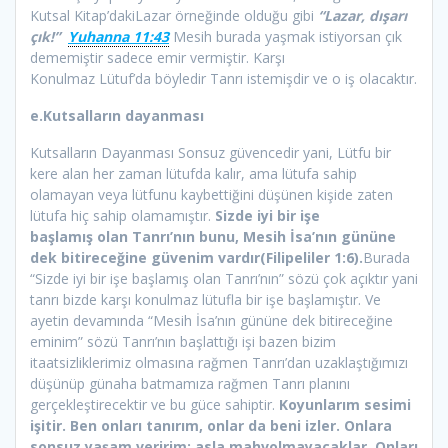
Kutsal Kitap’dakiLazar örneğinde olduğu gibi
“Lazar, dışarı
çık!”
Yuhanna 11:43
Mesih burada yaşmak istiyorsan çık
dememiştir sadece emir vermiştir. Karşı
Konulmaz Lütuf’da böyledir Tanrı istemişdir ve o iş olacaktır.
e.Kutsalların dayanması
Kutsalların Dayanması Sonsuz güvencedir yani, Lütfu bir
kere alan her zaman lütufda kalır, ama lütufa sahip
olamayan veya lütfunu kaybettiğini düşünen kişide zaten
lütufa hiç sahip olamamıştır.
Sizde iyi bir işe
başlamış olan Tanrı’nın bunu, Mesih İsa’nın gününe
dek bitireceğine güvenim vardır(Filipeliler 1:6).
Burada
“Sizde iyi bir işe başlamış olan Tanrı’nın” sözü çok açıktır yani
tanrı bizde karşı konulmaz lütufla bir işe başlamıştır. Ve
ayetin devamında “Mesih İsa’nın gününe dek bitireceğine
eminim” sözü Tanrı’nın başlattığı işi bazen bizim
itaatsizliklerimiz olmasına rağmen Tanrı’dan uzaklaştığımızı
düşünüp günaha batmamıza rağmen Tanrı planını
gerçekleştirecektir ve bu güce sahiptir.
Koyunlarım sesimi
işitir. Ben onları tanırım, onlar da beni izler. Onlara
sonsuz yaşam veririm; asla mahvolmayacaklar. Onları