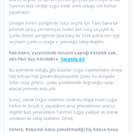
Tanrı’nın bize verdiği özgür irade sınırlı olduğu için bunları
yapamayız
Örneğin benim yüreğimde İsa’yı seçme için Tanrı bana bir
yetenek (arzu) vermemişse neden ben İsa’yı seçeyim ki,
Çünkü benim yüreğimde iyiye karşı bir istek yoksa ben iyiyi
seçmem çünkü o isteğe o yeteneğe sahip değilim.
Rab baktı, yeryüzünde insanın yaptığı kötülük çok,
aklı fikri hep kötülükte.
Yaratılış 6:5
Bu ayet’dede olduğu gibi insanlar özgür iradelerinden dolayı
hep kötüyü hep günahı düşünüyorlar çünkü bu dünyada
onlar cazip geliyor, çünkü yüreklerinde doğruluğu cazip
kılacak yetenek arzu yok.
Sonuç olarak Özgür irademiz vardır bu doğal insan özgür
iradesi ile birçok iş yapabilirim ama yeteneklerim sınırsız
değildir bazı yeteneklere Tanrı’nın özgür iradeye ek olarak
verdikleri ile sahip olabilirin. Örnek
Sizlere, Baba’nın bana yöneltmediği hiç kimse bana