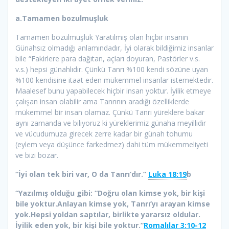
a.Tamamen bozulmuşluk
Tamamen bozulmuşluk Yaratılmış olan hiçbir insanın
Günahsız olmadığı anlamındadır, İyi olarak bildiğimiz insanlar
bile “Fakirlere para dağıtan, açları doyuran, Pastörler v.s.
v.s.) hepsi günahlıdır. Çünkü Tanrı %100 kendi sözüne uyan
%100 kendisine itaat eden mükemmel insanlar istemektedir.
Maalesef bunu yapabilecek hiçbir insan yoktur. İyilik etmeye
çalışan insan olabilir ama Tanrının aradığı özelliklerde
mükemmel bir insan olamaz. Çünkü Tanrı yüreklere bakar
aynı zamanda ve biliyoruz ki yüreklerimiz günaha meyillidir
ve vücudumuza girecek zerre kadar bir günah tohumu
(eylem veya düşünce farkedmez) dahi tüm mükemmeliyeti
ve bizi bozar.
“İyi olan tek biri var, O da Tanrı’dır.
”
Luka 18:19
b
“Yazılmış olduğu gibi: “Doğru olan kimse yok, bir kişi
bile yoktur.Anlayan kimse yok, Tanrı’yı arayan kimse
yok.Hepsi yoldan saptılar, birlikte yararsız oldular.
İyilik eden yok, bir kişi bile yoktur.”
Romalılar 3:10-12