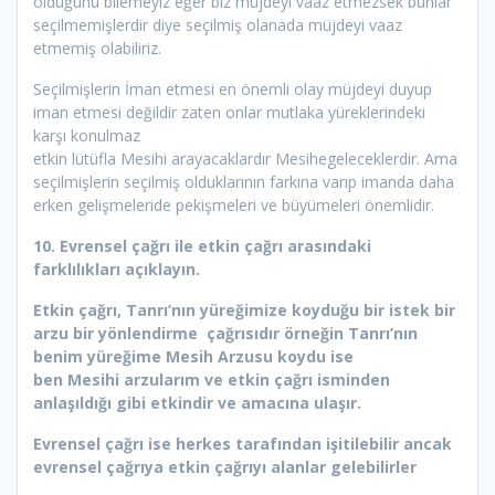
olduğunu bilemeyiz eğer biz müjdeyi vaaz etmezsek bunlar
seçilmemişlerdir diye seçilmiş olanada müjdeyi vaaz
etmemiş olabiliriz.
Seçilmişlerin İman etmesi en önemli olay müjdeyi duyup
iman etmesi değildir zaten onlar mutlaka yüreklerindeki
karşı konulmaz
etkin lütüfla Mesihi arayacaklardır Mesihegeleceklerdir. Ama
seçilmişlerin seçilmiş olduklarının farkına varıp imanda daha
erken gelişmeleride pekişmeleri ve büyümeleri önemlidir.
10. Evrensel çağrı ile etkin çağrı arasındaki
farklılıkları açıklayın.
Etkin çağrı
,
Tanrı’nın yüreğimize koyduğu bir istek bir
arzu bir yönlendirme çağrısıdır örneğin Tanrı’nın
benim yüreğime Mesih Arzusu koydu ise
ben Mesihi arzularım ve etkin çağrı isminden
anlaşıldığı gibi etkindir ve amacına ulaşır.
Evrensel çağrı
ise herkes tarafından işitilebilir ancak
evrensel çağrıya etkin çağrıyı alanlar gelebilirler