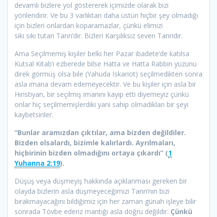
devamlı bizlere yol göstererek içimizde olarak bizi
yönlendirir. Ve bu 3 varlıktan daha üstün hiçbir şey olmadığı
için bizleri onlardan koparamazlar, çünkü elimizi
sıkı sıkı tutan Tanrı’dır. Bizleri Karşılıksız seven Tanrıdır.
Ama Seçilmemiş kişiler belki her Pazar ibadete’de katılsa
Kutsal Kitab’ı ezberede bilse Hatta ve Hatta Rabbin yüzünü
direk görmüş olsa bile (Yahuda İskariot) seçilmedikten sonra
asla imana devam edemeyecektir. Ve bu kişiler için asla bir
Hıristiyan, bir seçilmiş imanını kayıp etti diyemeyiz çünkü
onlar hiç seçilmemişlerdiki yani sahip olmadıkları bir şeyi
kaybetsinler.
“Bunlar aramızdan çıktılar, ama bizden değildiler.
Bizden olsalardı, bizimle kalırlardı. Ayrılmaları,
hiçbirinin bizden olmadığını ortaya çıkardı” (
1
Yuhanna 2:19
).
Düşüş veya düşmeyiş hakkında açıklanması gereken bir
olayda bizlerin asla düşmeyeceğimizi Tanrı’nın bizi
bırakmayacağını bildiğimiz için her zaman günah işleye bilir
sonrada Tövbe ederiz mantığı asla doğru değildir.
Çünkü