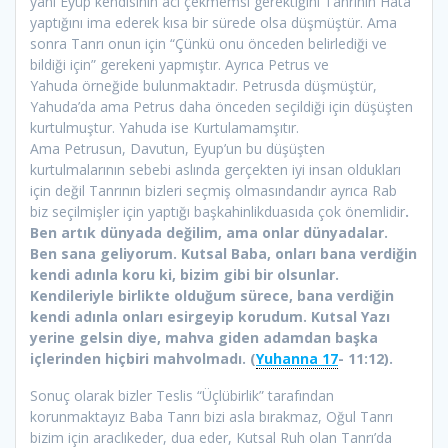
yani Eyüp kendisinin acı çekmemsi gerektiğini Tanrının Hata
yaptığını ima ederek kısa bir sürede olsa düşmüştür. Ama
sonra Tanrı onun için “Çünkü onu önceden belirlediği ve
bildiği için” gerekeni yapmıştır. Ayrıca Petrus ve
Yahuda örneğide bulunmaktadır. Petrusda düşmüştür,
Yahuda’da ama Petrus daha önceden seçildiği için düşüşten
kurtulmuştur. Yahuda ise Kurtulamamşıtır.
Ama Petrusun, Davutun, Eyup’un bu düşüşten
kurtulmalarının sebebi aslında gerçekten iyi insan oldukları
için değil Tanrının bizleri seçmiş olmasındandır ayrıca Rab
biz seçilmişler için yaptığı başkahinlikduasıda çok önemlidir
.
Ben artık dünyada değilim, ama onlar dünyadalar.
Ben sana geliyorum. Kutsal Baba, onları bana verdiğin
kendi adınla koru ki, bizim gibi bir olsunlar.
Kendileriyle birlikte olduğum sürece, bana verdiğin
kendi adınla onları esirgeyip korudum. Kutsal Yazı
yerine gelsin diye, mahva giden adamdan başka
içlerinden hiçbiri mahvolmadı. (
Yuhanna 17
- 11:12).
Sonuç olarak bizler Teslis “Üçlübirlik” tarafından
korunmaktayız Baba Tanrı bizi asla bırakmaz, Oğul Tanrı
bizim için araclıkeder, dua eder, Kutsal Ruh olan Tanrı’da