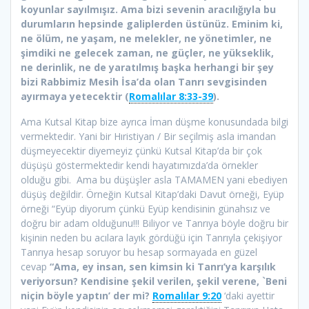
koyunlar sayılmışız. Ama bizi sevenin aracılığıyla bu
durumların hepsinde galiplerden üstünüz. Eminim ki,
ne ölüm, ne yaşam, ne melekler, ne yönetimler, ne
şimdiki ne gelecek zaman, ne güçler, ne yükseklik,
ne derinlik, ne de yaratılmış başka herhangi bir şey
bizi Rabbimiz Mesih İsa’da olan Tanrı sevgisinden
ayırmaya yetecektir (
Romalılar 8:33-39
).
Ama Kutsal Kitap bize ayrıca İman düşme konusundada bilgi
vermektedir. Yani bir Hıristiyan / Bir seçilmiş asla imandan
düşmeyecektir diyemeyiz çünkü Kutsal Kitap’da bir çok
düşüşü göstermektedir kendi hayatımızda’da örnekler
olduğu gibi. Ama bu düşüşler asla TAMAMEN yani ebediyen
düşüş değildir. Örneğin Kutsal Kitap’daki Davut örneği, Eyüp
örneği “Eyüp diyorum çünkü Eyüp kendisinin günahsız ve
doğru bir adam olduğunu!!! Biliyor ve Tanrıya böyle doğru bir
kişinin neden bu acılara layık gördüğü için Tanrıyla çekişiyor
Tanrıya hesap soruyor bu hesap sormayada en güzel
cevap
“Ama, ey insan, sen kimsin ki Tanrı’ya karşılık
veriyorsun? Kendisine şekil verilen, şekil verene, `Beni
niçin böyle yaptın’ der mi?
Romalılar 9:20
‘daki ayettir