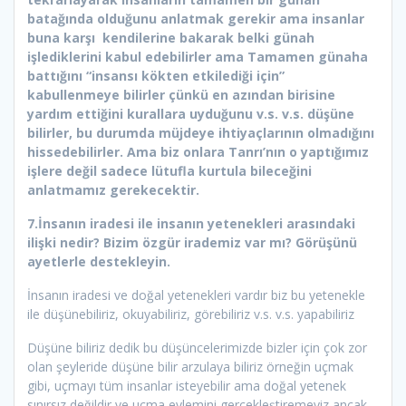
batağında olduğunu anlatmak gerekir ama insanlar
buna karşı kendilerine bakarak belki günah
işlediklerini kabul edebilirler ama Tamamen günaha
battığını “insansı kökten etkilediği için”
kabullenmeye bilirler çünkü en azından birisine
yardım ettiğini kurallara uyduğunu v.s. v.s. düşüne
bilirler, bu durumda müjdeye ihtiyaçlarının olmadığını
hissedebilirler. Ama biz onlara Tanrı’nın o yaptığımız
işlere değil sadece lütufla kurtula bileceğini
anlatmamız gerekecektir.
7.İnsanın iradesi ile insanın yetenekleri arasındaki
ilişki nedir? Bizim özgür irademiz var mı? Görüşünü
ayetlerle destekleyin.
İnsanın iradesi ve doğal yetenekleri vardır biz bu yetenekle
ile düşünebiliriz, okuyabiliriz, görebiliriz v.s. v.s. yapabiliriz
Düşüne biliriz dedik bu düşüncelerimizde bizler için çok zor
olan şeyleride düşüne bilir arzulaya biliriz örneğin uçmak
gibi, uçmayı tüm insanlar isteyebilir ama doğal yetenek
sınırsız değildir ve uçma eylemini gerçekleştiremeyiz ancak