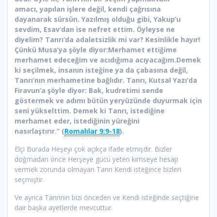
amacı, yapılan işlere değil, kendi çağrısına
dayanarak sürsün. Yazılmış olduğu gibi, Yakup’u
sevdim, Esav’dan ise nefret ettim. Öyleyse ne
diyelim? Tanrı’da adaletsizlik mi var? Kesinlikle hayır!
Çünkü Musa’ya şöyle diyor:Merhamet ettiğime
merhamet edeceğim ve acıdığıma acıyacağım.Demek
ki seçilmek, insanın isteğine ya da çabasına değil,
Tanrı’nın merhametine bağlıdır. Tanrı, Kutsal Yazı’da
Firavun’a şöyle diyor: Bak, kudretimi sende
göstermek ve adımı bütün yeryüzünde duyurmak için
seni yükselttim. Demek ki Tanrı, istediğine
merhamet eder, istediğinin yüreğini
nasırlaştırır.” (
Romalılar 9:9-18
).
Elçi Burada Heşeyi çok açıkça ifade etmişdir. Bizler
doğmadan önce Herşeye gücü yeten kimseye hesap
vermek zorunda olmayan Tanrı Kendi isteğince bizleri
seçmiştir.
Ve ayrıca Tanrının bizi önceden ve Kendi isteğinde seçtiğine
dair başka ayetlerde mevcuttur.