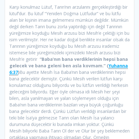
Karşı konulmaz Lütuf, Tanrı’nın arzularını gerçekleştirdiği bir
lütuf’dur. Bu lütuf “Yeniden Doğma Lütfudur” ve bu lütfu
alan bir kişinin imana gelmemesi mümkün değildir. Mümkün
değil derken Tanrı bunu zorla yaptırdığı için değil Tanrının
yüreğimize koyduğu Mesih arzusu bizi Mesih’e çektiği için bu
isim verilmiştir. Her ne kadar doğal benlikte insanlar olsak da
Tanrının yüreğimize koyduğu bu Mesih arzusu irademiz
istemese bile yüreğimizdeki içimizdeki Mesih arzusu bizi
Mesih’e getirir
“Baba’nın bana verdiklerinin hepsi bana
gelecek ve bana geleni ben asla kovmam.” (
Yuhanna
6:37
)
Bu ayette Mesih İsa Baba’nın bana verdiklerinin hepsi
bana gelecektir demiştir. Çünkü Mesih verilen lütfun karşı
konulamaz olduğunu biliyordu ve bu lütfün verildiği herkesin
geleceğini biliyordu. Eğer öyle olmasa idi Mesih her şeyi
bilen, asla yanılmayan ve yalan söylemeyen olduğu için
Baba’nın bana verdiklerinin bazıları veya büyük çoğunluğu
bana gelecektir derdi. Çünkü Lütfun verildiği insanlardan bir
teki bile İsa’ya gelmezse Tanrı olan Mesih İsa yalancı
durumuna düşecektir ki bunada imkan yoktur. Çünkü
Mesih biliyorki Baba Tanrı Ol der ve Olur bir şey beklemeden
ortaklaşa yapmaya ihtiyacı olmadan Olur, Örneğin