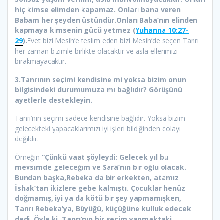
hiç kimse elimden kapamaz. Onları bana veren
Babam her şeyden üstündür.Onları Baba’nın elinden
kapmaya kimsenin gücü yetmez (
Yuhanna 10:27-
29
).
Evet bizi Mesih’e teslim eden bizi Mesih’de seçen Tanrı
her zaman bizimle birlikte olacaktır ve asla ellerimizi
bırakmayacaktır.
3.Tanrının seçimi kendisine mi yoksa bizim onun
bilgisindeki durumumuza mı bağlıdır? Görüşünü
ayetlerle destekleyin.
Tanrı’nın seçimi sadece kendisine bağlıdır. Yoksa bizim
gelecekteki yapacaklarımızı iyi işleri bildiğinden dolayı
değildir.
Örneğin
“Çünkü vaat şöyleydi: Gelecek yıl bu
mevsimde geleceğim ve Sarâ’nın bir oğlu olacak.
Bundan başka,Rebeka da bir erkekten, atamız
İshak’tan ikizlere gebe kalmıştı. Çocuklar henüz
doğmamış, iyi ya da kötü bir şey yapmamışken,
Tanrı Rebeka’ya, Büyüğü, küçüğüne kulluk edecek
dedi. Öyle ki, Tanrı’nın bir seçim yapmaktaki