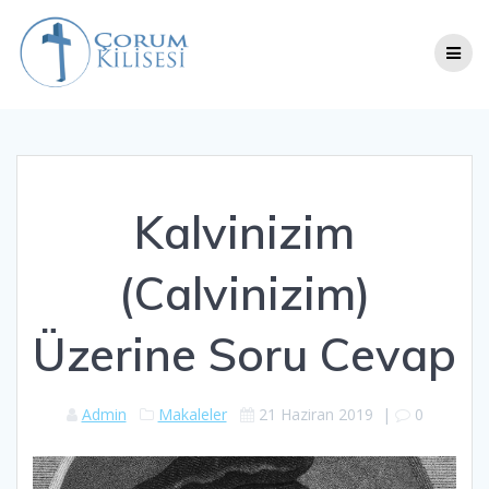
Skip
to
content
Kalvinizim
(Calvinizim)
Üzerine Soru Cevap
Admin
Makaleler
21 Haziran 2019
|
0