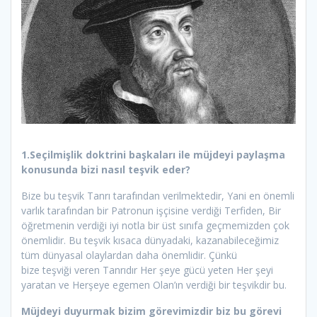
1.Seçilmişlik doktrini başkaları ile müjdeyi paylaşma
konusunda bizi nasıl teşvik eder?
Bize bu teşvik Tanrı tarafından verilmektedir, Yani en önemli
varlık tarafından bir Patronun işçisine verdiği Terfiden, Bir
öğretmenin verdiği iyi notla bir üst sınıfa geçmemizden çok
önemlidir. Bu teşvik kısaca dünyadaki, kazanabileceğimiz
tüm dünyasal olaylardan daha önemlidir. Çünkü
bize teşviği veren Tanrıdır Her şeye gücü yeten Her şeyi
yaratan ve Herşeye egemen Olan’ın verdiği bir teşvikdir bu.
Müjdeyi duyurmak bizim görevimizdir biz bu görevi