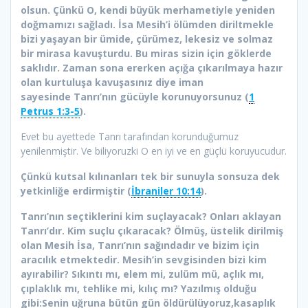
olsun. Çünkü O, kendi büyük merhametiyle yeniden
doğmamızı sağladı. İsa Mesih’i ölümden diriltmekle
bizi yaşayan bir ümide, çürümez, lekesiz ve solmaz
bir mirasa kavuşturdu. Bu miras sizin için göklerde
saklıdır. Zaman sona ererken açığa çıkarılmaya hazır
olan kurtuluşa kavuşasınız diye iman
sayesinde Tanrı’nın gücüyle korunuyorsunuz (
1
Petrus 1:3-5
).
Evet bu ayettede Tanrı tarafından korunduğumuz
yenilenmiştir. Ve biliyoruzki O en iyi ve en güçlü koruyucudur.
Çünkü kutsal kılınanları tek bir sunuyla sonsuza dek
yetkinliğe erdirmiştir (
İbraniler 10:14
).
Tanrı’nın seçtiklerini kim suçlayacak? Onları aklayan
Tanrı’dır. Kim suçlu çıkaracak? Ölmüş, üstelik dirilmiş
olan Mesih İsa, Tanrı’nın sağındadır ve bizim için
aracılık etmektedir. Mesih’in sevgisinden bizi kim
ayırabilir? Sıkıntı mı, elem mi, zulüm mü, açlık mı,
çıplaklık mı, tehlike mi, kılıç mı? Yazılmış olduğu
gibi:Senin uğruna bütün gün öldürülüyoruz,kasaplık