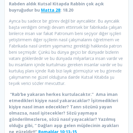
Rabden aldık Kutsal Kitapda Rabbin çok açık
buyruğudur bu
Matta 28
: 18.20
Ayrıca bu sadece bir görev değil bir ayrıcalıktır. Bu ayrıcalık
başta verdiğim örneği devam ettirirsek bir fabrikada çalışan
binlerce insan var fakat Patronum beni seçiyor diğer işçileri
yetiştirmem diğer işçilerin nasıl çalışmalarını öğretmem ve
Fabrikada nasıl üretim yapmamız gerektiği hakkında patron
beni seçmişdir. Çünkü bu dünya geçici bir dünyadır bizlerin
vatanı göklerdedir ve bu dünyada milyarlarca insan vardır ve
bu insanların içinde kurtulması gereken insanlar vardır ve bu
kurtuluş planı içinde Rab bizi layık görmüştür ve bu görevde
çalışmamın ne güzel olduğuna dairde Kutsal Kitabda şu
teşvik verici sözler mevcuttur.
“Rab’be yakaran herkes kurtulacaktır.”
Ama iman
etmedikleri kişiye nasıl yakaracaklar? İşitmedikleri
kişiye nasıl iman edecekler? Tanrı sözünü yayan
olmazsa, nasıl işitecekler? Sözü yaymaya
gönderilmezlerse, sözü nasıl yayacaklar? Yazılmış
olduğu gibi, ” Dağları aşıp gelen müjdecinin ayakları
ne güzeldir!!”
Romalılar 10:13-15