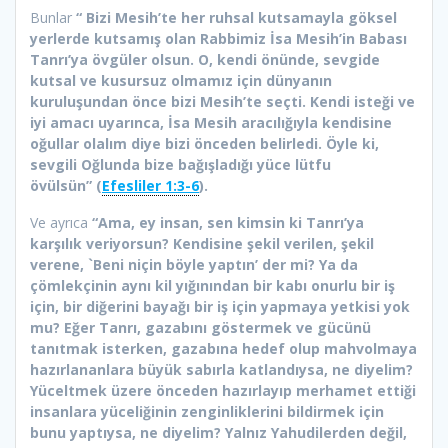
Bunlar
“ Bizi Mesih’te her ruhsal kutsamayla göksel
yerlerde kutsamış olan Rabbimiz İsa Mesih’in Babası
Tanrı’ya övgüler olsun. O, kendi önünde, sevgide
kutsal ve kusursuz olmamız için dünyanın
kuruluşundan önce bizi Mesih’te seçti. Kendi isteği ve
iyi amacı uyarınca, İsa Mesih aracılığıyla kendisine
oğullar olalım diye bizi önceden belirledi. Öyle ki,
sevgili Oğlunda bize bağışladığı yüce lütfu
övülsün” (
Efesliler 1:3-6
).
Ve ayrıca
“Ama, ey insan, sen kimsin ki Tanrı’ya
karşılık veriyorsun? Kendisine şekil verilen, şekil
verene, `Beni niçin böyle yaptın’ der mi? Ya da
çömlekçinin aynı kil yığınından bir kabı onurlu bir iş
için, bir diğerini bayağı bir iş için yapmaya yetkisi yok
mu? Eğer Tanrı, gazabını göstermek ve gücünü
tanıtmak isterken, gazabına hedef olup mahvolmaya
hazırlananlara büyük sabırla katlandıysa, ne diyelim?
Yüceltmek üzere önceden hazırlayıp merhamet ettiği
insanlara yüceliğinin zenginliklerini bildirmek için
bunu yaptıysa, ne diyelim? Yalnız Yahudilerden değil,