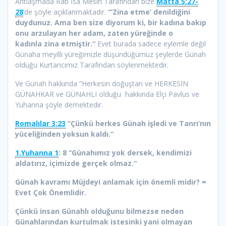
Antlaşmada Rab İsa Mesih Tarafından bize
Matta 5:27-
28
’de şöyle açıklanmaktadır.
“’Zina etme’ denildiğini
duydunuz. Ama ben size diyorum ki, bir kadına bakıp
onu arzulayan her adam, zaten yüreğinde o
kadınla zina etmiştir.“
Evet burada sadece eylemle değil
Günaha meyilli yüreğimizle düşündüğümüz şeylerde Günah
olduğu Kurtarıcımız Tarafından söylenmektedir.
Ve Günah hakkında “Herkesin doğuştan ve HERKESİN
GÜNAHKAR ve GÜNAHLI olduğu hakkında Elçi Pavlus ve
Yuhanna şöyle demektedir.
Romalılar 3:23
“Çünkü herkes Günah işledi ve Tanrı’nın
yüceliğinden yoksun kaldı.“
1.Yuhanna 1
: 8 “Günahımız yok dersek, kendimizi
aldatırız, içimizde gerçek olmaz.“
Günah kavramı Müjdeyi anlamak için önemli midir?
=
Evet Çok Önemlidir.
Çünkü insan Günahlı olduğunu bilmezse neden
Günahlarından kurtulmak istesinki yani olmayan