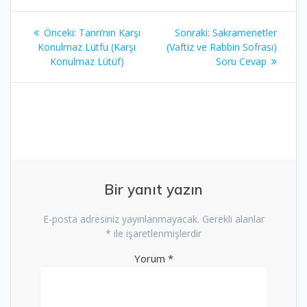
Yazı
Önceki
Sonraki
Önceki:
Tanrı’nın Karşı
Sonraki:
Sakramenetler
gezinmesi
yazı:
yazı:
Konulmaz Lütfu (Karşı
(Vaftiz ve Rabbin Sofrası)
Konulmaz Lütüf)
Soru Cevap
Bir yanıt yazın
E-posta adresiniz yayınlanmayacak.
Gerekli alanlar
*
ile işaretlenmişlerdir
Yorum
*