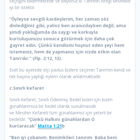
seçtiğini bildirmektedir ve biliyoruz ki Tanrının isteği kesinlikle
iyi bir istektir.
“Öyleyse sevgili kardeşlerim, her zaman söz
dinlediğiniz gibi, yalnız ben aranızdayken değil, ama
şimdi yokluğumda da saygı ve korkuyla
kurtuluşunuzu sonuca götürmek için daha çok
gayret edin. Çünkü kendisini hoşnut eden şeyi hem
istemeniz, hem de yapmanız için sizde etkin olan
Tanrı’dır.” (Flp. 2:12, 13).
Evet bu ayetede elçi pavlus bizlere seçimin Tanrı’nın kendi ve
tek başına yaptığı eylem olarak anlatmaktadır.
c.Sınırlı kefaret
Sınırlı Kefaret, Sınırlı Ödenmiş Bedel bizim için bizim
günahlarımıza bir bedel olarak sunulmasıdır
ve Mesihin Kefareti tüm günahlarımız için yeterli bir
bedeldir.
“Çünkü Halkını günahlardan O
kurtaracak”
Matta 1:21
b
“Ben iyi çobanım. Benimkileri tanırım. Baba beni