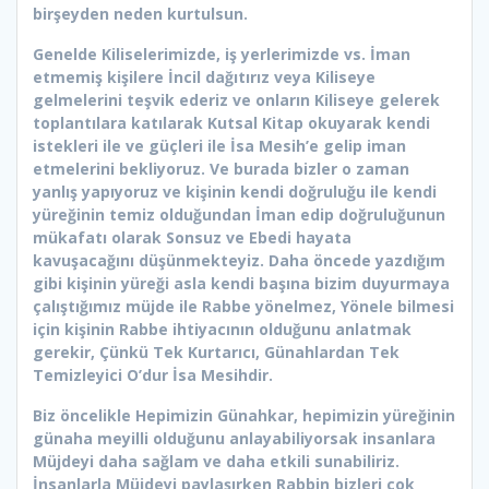
birşeyden neden kurtulsun.
Genelde Kiliselerimizde, iş yerlerimizde vs. İman
etmemiş kişilere İncil dağıtırız veya Kiliseye
gelmelerini teşvik ederiz ve onların Kiliseye gelerek
toplantılara katılarak Kutsal Kitap okuyarak kendi
istekleri ile ve güçleri ile İsa Mesih’e gelip iman
etmelerini bekliyoruz. Ve burada bizler o zaman
yanlış yapıyoruz ve kişinin kendi doğruluğu ile kendi
yüreğinin temiz olduğundan İman edip doğruluğunun
mükafatı olarak Sonsuz ve Ebedi hayata
kavuşacağını düşünmekteyiz. Daha öncede yazdığım
gibi kişinin yüreği asla kendi başına bizim duyurmaya
çalıştığımız müjde ile Rabbe yönelmez, Yönele bilmesi
için kişinin Rabbe ihtiyacının olduğunu anlatmak
gerekir, Çünkü Tek Kurtarıcı, Günahlardan Tek
Temizleyici O’dur İsa Mesihdir.
Biz öncelikle Hepimizin Günahkar, hepimizin yüreğinin
günaha meyilli olduğunu anlayabiliyorsak insanlara
Müjdeyi daha sağlam ve daha etkili sunabiliriz.
İnsanlarla Müjdeyi paylaşırken Rabbin bizleri çok