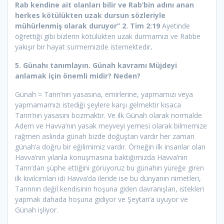
Rab kendine ait olanları bilir ve Rab’bin adını anan
herkes kötülükten uzak dursun sözleriyle
mühürlenmiş olarak duruyor” 2. Tim 2:19
Ayetinde
öğrettiği gibi bizlerin kötülükten uzak durmamızı ve Rabbe
yakışır bir hayat sürmemizide istemektedir
.
5. Günahı tanımlayın. Günah kavramı Müjdeyi
anlamak için önemli midir? Neden?
Günah = Tanrı’nın yasasına, emirlerine, yapmamızı veya
yapmamamızı istediği şeylere karşı gelmektir kısaca
Tanrı’nın yasasını bozmaktır. Ve ilk Günah olarak normalde
Adem ve Havva’nın yasak meyveyi yemesi olarak bilmemize
rağmen aslında günah bizde doğuştan vardır her zaman
günah’a doğru bir eğilimimiz vardır. Örneğin ilk insanlar olan
Havva’nın yılanla konuşmasına baktığımızda Havva’nın
Tanrı’dan şüphe ettiğini görüyoruz bu günahın yüreğe giren
ilk kıvılcımları idi Havva’da ileride ise bu dünyanın nimetleri,
Tanrının değil kendisinin hoşuna giden davranışları, istekleri
yapmak dahada hoşuna gidiyor ve Şeytan’a uyuyor ve
Günah işliyor.