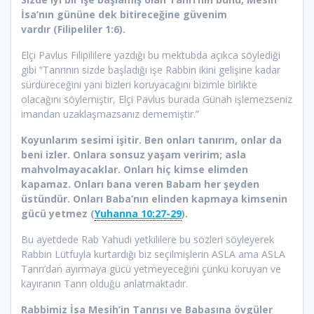
İsa’nın gününe dek bitireceğine güvenim
vardır (Filipeliler 1:6).
Elçi Pavlus Filipililere yazdığı bu mektubda açıkca söylediği
gibi “Tanrının sizde başladığı işe Rabbin ikini gelişine kadar
sürdüreceğini yani bizleri koruyacağını bizimle birlikte
olacağını söylemiştir, Elçi Pavlus burada Günah işlemezseniz
imandan uzaklaşmazsanız dememiştir.”
Koyunlarım sesimi işitir. Ben onları tanırım, onlar da
beni izler. Onlara sonsuz yaşam veririm; asla
mahvolmayacaklar. Onları hiç kimse elimden
kapamaz. Onları bana veren Babam her şeyden
üstündür. Onları Baba’nın elinden kapmaya kimsenin
gücü yetmez (
Yuhanna 10:27-29
).
Bu ayetdede Rab Yahudi yetkililere bu sözleri söyleyerek
Rabbin Lütfuyla kurtardığı biz seçilmişlerin ASLA ama ASLA
Tanrı’dan ayırmaya gücü yetmeyeceğini çünkü koruyan ve
kayıranın Tanrı olduğu anlatmaktadır.
Rabbimiz İsa Mesih’in Tanrısı ve Babasına övgüler