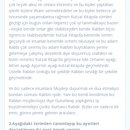
çok teşvik alırız ve onlara imreniriz ve bu kişiler yaptıkları
işlerle bizlere ilham vermektedirler ve bu kişiler binlerce yıl
öncesinde yaşamalarına rağmen Kutsal Kitapda isimleri
geçtiği için bugün onları hepimiz çok iyi tanımaktayız bazen
–Keşke bende onlar gibi olabilseydim bende Rabbin elçisi
öğrencisi olabilseydimde Kutsal Kitapda benimde ismim
geçseydi ve insanlar benimde ismimi okusaydı ve bu adam
Rabbi çok sevmiş bu adam Rabbin buyruklarını yerine
getirmeye çalışmış deselerdi diye düşünmüş olabiliriz ve
bizim ismimiz Kutsal Kitap’da geçmese bile Orhanın ayağı,
Ali’nin ayağı Ayşe’nin ayağı kutsal kitapda geçmektedir.
Üstelik Rabbin övdüğü bir şekilde Rabbin sevdiği bir şekilde
geçmektedir.
Ve biz sadece insanlara Müjdeyi duyurmalı ve dua etmeliyiz
bundan sonrası Rabbin işidir. Yani biz kendi kendimize biz
Rabbin müjdecisiyiz diye Gururlanıp yaptığımız işi
büyütmemeliyiz çünkü Kurtarıcı Rabdir. Bizler ise sadece bir
emri, görevi yerine getiren aracılarız.
2.Aşağıdaki terimleri tanımlayıp bu ayetleri
destekleyen iki ayet örnek veriniz.