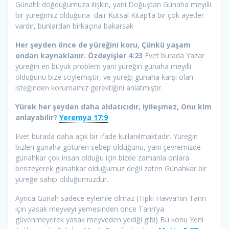
Günahlı doğduğumuza ilişkin, yani Doğuştan Günaha meyilli
bir yüreğimiz olduğuna dair Kutsal Kitap’ta bir çok ayetler
vardır, bunlardan birkaçına bakarsak
Her şeyden önce de
yüreğini koru, Çünkü yaşam
ondan kaynaklanır. Özdeyişler 4:23
Evet burada Yazar
yüreğin en büyük problem yani yüreğin günaha meyilli
olduğunu bize söylemiştir, ve yüreği günaha karşı olan
isteğinden korumamız gerektiğini anlatmıştır.
Yürek her şeyden daha aldatıcıdır, iyileşmez, Onu kim
anlayabilir?
Yeremya 17:9
Evet burada daha açık bir ifade kullanılmaktadır. Yüreğin
bizleri günaha götüren sebep olduğunu, yani çevremizde
günahkar çok insan olduğu için bizde zamanla onlara
benzeyerek günahkar olduğumuz değil zaten Günahkar bir
yüreğe sahip olduğumuzdur.
Ayrıca Günah sadece eylemle olmaz (Tıpkı Havva’nın Tanrı
için yasak meyveyi yemesinden önce Tanrı’ya
güvenmeyerek yasak meyveden yediği gibi) Bu konu Yeni