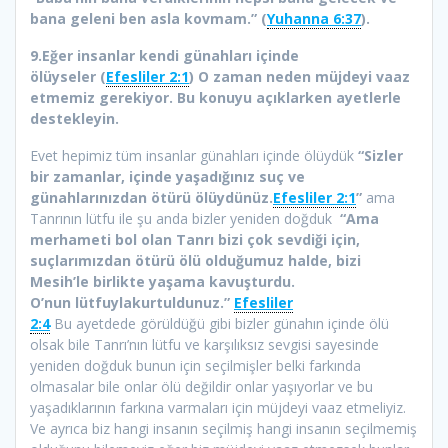
bana geleni ben asla kovmam.” (
Yuhanna 6:37
).
9.Eğer insanlar kendi günahları içinde
ölüyseler (
Efesliler 2:1
) O zaman neden müjdeyi vaaz
etmemiz gerekiyor. Bu konuyu açıklarken ayetlerle
destekleyin.
Evet hepimiz tüm insanlar günahları içinde ölüydük
“Sizler
bir zamanlar, içinde yaşadığınız suç ve
günahlarınızdan ötürü ölüydünüz.
Efesliler 2:1
”
ama
Tanrının lütfu ile şu anda bizler yeniden doğduk
“Ama
merhameti bol olan Tanrı bizi çok sevdiği için,
suçlarımızdan ötürü ölü olduğumuz halde, bizi
Mesih’le birlikte yaşama kavuşturdu.
O’nun lütfuylakurtuldunuz.”
Efesliler
2:4
Bu ayetdede görüldüğü gibi bizler günahın içinde ölü
olsak bile Tanrı’nın lütfu ve karşılıksız sevgisi sayesinde
yeniden doğduk bunun için seçilmişler belki farkında
olmasalar bile onlar ölü değildir onlar yaşıyorlar ve bu
yaşadıklarının farkına varmaları için müjdeyi vaaz etmeliyiz.
Ve ayrıca biz hangi insanın seçilmiş hangi insanın seçilmemiş