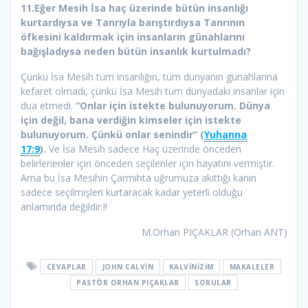
11.Eğer Mesih İsa haç üzerinde bütün insanlığı
kurtardıysa ve Tanrıyla barıştırdıysa Tanrının
öfkesini kaldırmak için insanların günahlarını
bağışladıysa neden bütün insanlık kurtulmadı?
Çünkü İsa Mesih tüm insanlığın, tüm dünyanın günahlarına
kefaret olmadı, çünkü İsa Mesih tüm dünyadaki insanlar için
dua etmedi.
“Onlar için istekte bulunuyorum. Dünya
için değil, bana verdiğin kimseler için istekte
bulunuyorum. Çünkü onlar senindir” (
Yuhanna
17:9
).
Ve İsa Mesih sadece Haç üzerinde önceden
belirlenenler için önceden seçilenler için hayatını vermiştir.
Ama bu İsa Mesihin Çarmıhta uğrumuza akıttığı kanın
sadece seçilmişleri kurtaracak kadar yeterli olduğu
anlamında değildir.!!
M.Orhan PIÇAKLAR (Orhan ANT)
CEVAPLAR
JOHN CALVIN
KALVINIZIM
MAKALELER
PASTÖR ORHAN PIÇAKLAR
SORULAR