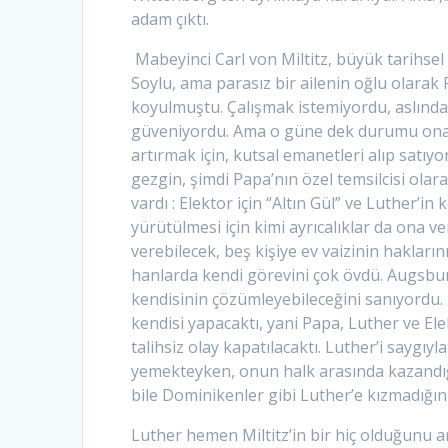
adam çıktı.
Mabeyinci Carl von Miltitz, büyük tarihsel
Soylu, ama parasız bir ailenin oğlu olar
koyulmuştu. Çalışmak istemiyordu, aslında
güveniyordu. Ama o güne dek durumu ona an
artırmak için, kutsal emanetleri alıp sat
gezgin, şimdi Papa’nın özel temsilcisi ola
vardı : Elektor için “Altın Gül” ve Luther’i
yürütülmesi için kimi ayrıcalıklar da ona v
verebilecek, beş kişiye ev vaizinin hakların
hanlarda kendi görevini çok övdü. Augsburg
kendisinin çözümleyebileceğini sanıyordu. 
kendisi yapacaktı, yani Papa, Luther ve El
talihsiz olay kapatılacaktı. Luther’i saygıyl
yemekteyken, onun halk arasında kazandığ
bile Dominikenler gibi Luther’e kızmadığını
Luther hemen Miltitz’in bir hiç olduğunu 