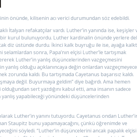
inin önünde, kilisenin acı verici durumundan söz edebildi.
ı İtalyan refakatçılar vardı. Luther’in yanında ise, keşişler 
 bir kurul bulunuyordu. Luther kardinalin önünde yerlere de
cak diz üstünde durdu. İkinci kalk buyruğu ile ise, ayağa kalkt
 selamlardan sonra, Papa’nın elçisi Luther’le tartışmak
t vererek Luther’in yanlış düşüncelerinden vazgeçmesini
inin yanlış olduğu açıklanıncaya değin onlardan vazgeçmeyece
mek zorunda kaldı. Bu tartışmada Cayetanus başarısız kaldı.
tışmaya değil. Buyurmaya geldim” diye bağırdı. Ama hemen
li olduğundan sert yazdığını kabul etti, ama insanın sadece
da yanlış yapabileceği yönündeki düşüncelerinden
 olarak Luther’in yanını tutuyordu. Cayetanus ondan Luther’i
aman Staupitz bunu yapamayacağını, çünkü öğrenimde ve
eceğini söyledi. “Luther’in düşüncelerini ancak papalık elçisi