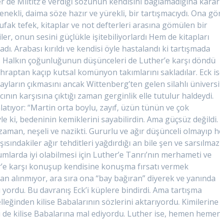
er de Miltitz’e verdiği sözünün kendisini bağlamadığına karar
etenekli, daima söze hazır ve yürekli, bir tartışmacıydı. Ona gö
 ufak tefek, kitaplar ve not defterleri arasına gömülen bir
ciler, onun sesini güçlükle işitebiliyorlardı Hem de kitapları
dı. Arabası kırıldı ve kendisi öyle hastalandı ki tartışmada
dı. Halkın çoğunluğunun düşünceleri de Luther’e karşı döndü
mihraptan kaçıp kutsal komünyon takımlarını sakladılar. Eck is
layların çıkmasını ancak Wittenberg’ten gelen silahlı üniversi
cının karşısına çıktığı zaman gerginlik elle tutulur haldeydi.
latıyor: “Martin orta boylu, zayıf, üzün tünün ve çok
e ki, bedeninin kemiklerini sayabilirdin. Ama güçsüz değildi.
zaman, neşeli ve nazikti. Gururlu ve ağır düşünceli olmayıp h
sındakiler ağır tehditleri yağdırdığı an bile şen ve sarsılmaz
larda iyi olabilmesi için Luther’e Tanrı’nın merhameti ve
er’e karşı konuşup kendisine konuşma fırsatı vermek
an alınmıyor, ara sıra ona “bay bağıran” diyerek ve yanında
i yordu. Bu davranış Eck’i küplere bindirdi. Ama tartışma
lleğinden kilise Babalarının sözlerini aktarıyordu. Kimilerine
i de kilise Babalarına mal ediyordu. Luther ise, hemen heme