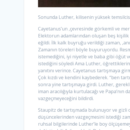
Sonunda Luther, kilisenin yüksek temsilcis
Cayetanus’un ,çevresinde görkemli ve merakl
Elektorun adamlarından oluşan beş kişilik
eğildi. İlk kalk buyruğu verildiği zaman, ,an
Zamanın töreleri böyle buyuruyordu. Resmi
istemediğini, iyi niyetle ve baba gibi öğü
istediğini söyledi Ama Luther, öğrettikler
yanıtını verince. Cayetanus tartışmaya gir
Çok kızdı ve kendini kaybederek. “ben tar
sonra yine tartışmaya girdi. Luther, gerek
iman aracılığıyla kurtulacağı ve Papa’nın 
vazgeçmeyeceğini bildirdi.
Staupitz de tartışmada bulunuyor ve gizli
düşüncelerinden vazgeçmesini istediği z
ruhsal bilgilerinde Luther’le boy ölçüşemey