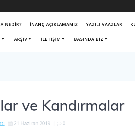
A NEDIR?
İNANÇ AÇIKLAMAMIZ
YAZILI VAAZLAR
K
R
ARŞIV
İLETIŞIM
BASINDA BIZ
ar ve Kandırmalar
tı​
21 Haziran 2019
|
0