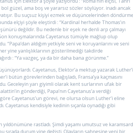
tanus için Elektor’a şöyle yazıyordu : “Roma’nın elçisi, Tanrı
 bol güzel, ama boş ve yararsız sözler söylüyor. inadı ancak
yatışır. Bu suçsuz kişiyi ezmek ve düşüncelerinden döndürm
bunda elçiyi şöyle eleştirdi : “Kardinal herhalde Thomas’ın
düşünürü değildir. Bu nedenle bir eşek ne denli arp çalmayı
lir. Son konuşmalarında Cayetanus tümüyle mağlup olup
rdu. “Papa’dan aldığım yetkiyle seni ve koruyanlarını ve seni
er yine yanlışlıklarının gösterilmediği takdirde
ağırdı : “Ya vazgeç, ya da bir daha bana görünme.”
i düşünüyorlardı. Cayetanus, Elektor’a mektup yazarak Luther’
uther’i bütün görevlerinden bağışladı, Fransa’ya kaçmasını
u. Geceleyin yarı giyimli olarak kent surlarının ufak bir
lattin’in gönderdiği, Papa’nın Cayetanus’a verdiği
göre Cayetanus’un görevi, ne olursa olsun Luther’i eline
ı. Cayetanus kendisiyle kedinin sıçanla oynadığı gibi
ının yıldönümüne rastladı. Şimdi yaşamı umutsuz ve karamsardı
bu sırada durum yine değişti. Olayların sahnesine yeni bir