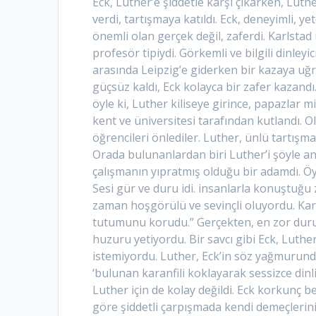
Eck, Luther’e şiddetle karşı çıkarken, Luth
verdi, tartışmaya katıldı. Eck, deneyimli, y
önemli olan gerçek değil, zaferdi. Karlstad
profesör tipiydi. Görkemli ve bilgili dinleyi
arasında Leipzig’e giderken bir kazaya uğra
güçsüz kaldı, Eck kolayca bir zafer kazan
öyle ki, Luther kiliseye girince, papazlar 
kent ve üniversitesi tarafından kutlandı. O
öğrencileri önlediler. Luther, ünlü tartışma
Orada bulunanlardan biri Luther’i şöyle an
çalışmanın yıpratmış olduğu bir adamdı. Öyl
Sesi gür ve duru idi. insanlarla konuştuğu 
zaman hoşgörülü ve sevinçli oluyordu. Karşı
tutumunu korudu.” Gerçekten, en zor durum
huzuru yetiyordu. Bir savcı gibi Eck, Luth
istemiyordu. Luther, Eck’in söz yağmurund
‘bulunan karanfili koklayarak sessizce dinl
Luther için de kolay değildi. Eck korkunç be
göre şiddetli çarpışmada kendi demeçlerin