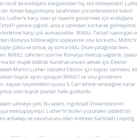
r iki taraf da endüljans kavgasından hiç söz etmeyecekti. Luth
un bir Alman başpiskopos tarafından çözümlenmesini kabul
ptü. Luther’e karşı olan iyi niyetini göstermek için endüljans
. Tetzel’i yanına çağırdı, ama o canından korkarak gelmeyince,
 birbirlerine karşı çok acımasızdılar. Miltitz, Tetzel’i savurgan v
ları Roma’ya bildireceğini söyleyerek onu korkuttu. Miltitz’i
ümüyle çöktü ve birkaç ay sonra öldü. Ölüm yatağında iken,
n. Miltitz, zaferleri üzerine Roma’ya mektup yağdırdı, siyasa
a bir müjde bildirdi. Kardinal unvanı almak için Elektor
 adam Martin Luther olacaktı! Elektor için kayser tacından, bi
 zaman büyük oyun oynayan Miltitz’i ve onu göndereni
tor, kayser seçimindeki oyunu 5. Carl lehine vereceğine karar
 düşmüş olan büyük planlar halkı güldürdü.
adam sahneye çıktı. Bu adam, İngolstad Üniversitesinin
ça mektuplaşmıştı. Luther’in tezleri yüzünden şiddetli bir
men arkadaşı ve savunucusu olan Andreas Karlstad’ı Leipizig