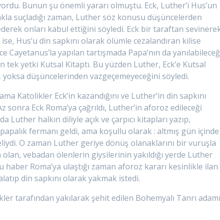
ordu. Bunun şu önemli yararı olmuştu. Eck, Luther’i Hus’un
makla suçladığı zaman, Luther söz konusu düşüncelerden
derek onları kabul ettiğini söyledi. Eck bir taraftan sevinere
 ise, Hus’u din sapkını olarak ölümle cezalandıran kilise
nce Cayetanus’la yapılan tartışmada Papa’nın da yanılabileceğ
n tek yetki Kutsal Kitaptı. Bu yüzden Luther, Eck’e Kutsal
ni, yoksa düşüncelerinden vazgeçemeyeceğini söyledi.
ama Katolikler Eck’in kazandığını ve Luther’in din sapkını
z sonra Eck Roma’ya çağrıldı, Luther’in aforoz edileceği
Luther halkın diliyle açık ve çarpıcı kitapları yazıp,
papalık fermanı geldi, ama koşullu olarak : altmış gün içinde
liydi. O zaman Luther geriye dönüş olanaklarını bir vuruşla
a olan, vebadan ölenlerin giysilerinin yakıldığı yerde Luther
 Bu haber Roma’ya ulaştığı zaman aforoz kararı kesinlikle ilan
alatıp din sapkını olarak yakmak istedi.
kler tarafından yakılarak şehit edilen Bohemyalı Tanrı adamı