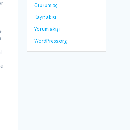
er
Oturum aç
Kayıt akışı
Yorum akışı
e
n
WordPress.org
l
le