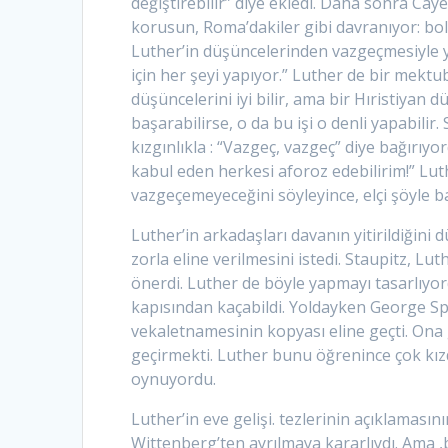
değiştirebilir” diye ekledi. Daha sonra Caye
korusun, Roma’dakiler gibi davranıyor: bol
Luther’in düşüncelerinden vazgeçmesiyle 
için her şeyi yapıyor.” Luther de bir mektu
düşüncelerini iyi bilir, ama bir Hıristiyan 
başarabilirse, o da bu işi o denli yapabi
kızgınlıkla : “Vazgeç, vazgeç” diye bağırıyo
kabul eden herkesi aforoz edebilirim!” Luth
vazgeçemeyeceğini söyleyince, elçi şöyle b
Luther’in arkadaşları davanın yitirildiğin
zorla eline verilmesini istedi. Staupitz, L
önerdi. Luther de böyle yapmayı tasarlıyord
kapısından kaçabildi. Yoldayken George Spa
vekaletnamesinin kopyası eline geçti. Ona 
geçirmekti. Luther bunu öğrenince çok kızd
oynuyordu.
Luther’in eve gelişi. tezlerinin açıklamas
Wittenberg’ten ayrılmaya kararlıydı. Ama ,