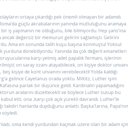
 olayların ortaya çıkardığı pek önemli olmayan bir adamdı.
ak Roma’da güçlü akrabalarının yanında mutluluğunu aramaya
 bir iş yapmanın ne olduğunu, bile bilmiyordu. Hep şans’ına
cak değersiz bir memurun gelirini sağlamıştı. Gelirini
ıyordu. Ama en sonunda talih kuşu başına konmuştu! Yoksul
rak yurduna dönebiliyordu. Yanında da çok değerli emanetleri
n koruyucularına karşı yetmiş adet papalık fermanı, işlerinin
erilmişti; on saray ozanı atayabilecek, on kişiye doktor unvanı
ı, beş kişiye de kont unvanını verebilecekti! Yolda kaldığı
’a gelince Cayetanus orada yoktu. Miltitz, Luther işini
Kafasına parlak bir düşünce geldi. Kardinalin yapamadığını
ektorun aralarını düzeltecekti ve böylece Luther susup bu
a kabul etti, ona ,karşı çok açık yürekli davrandı. Luther’le
ı takdiri hanlarda duyduğunu anlattı. Başka1arına, Papa’nı
 söyledi.
anladı, oma kendi yurdundan kaçmak üzere olan bir adam içi