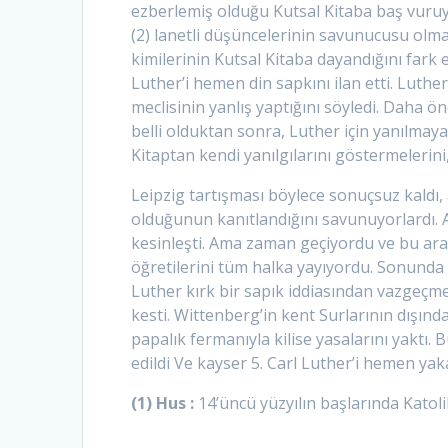
ezberlemiş olduğu Kutsal Kitaba baş vuruy
(2) lanetli düşüncelerinin savunucusu ol
kimilerinin Kutsal Kitaba dayandığını fark e
Luther’i hemen din sapkını ilan etti. Luther
meclisinin yanlış yaptığını söyledi. Daha ö
belli olduktan sonra, Luther için yanılmaya
Kitaptan kendi yanılgılarını göstermeleri
Leipzig tartışması böylece sonuçsuz kaldı, 
olduğunun kanıtlandığını savunuyorlardı. A
kesinleşti. Ama zaman geçiyordu ve bu arada 
öğretilerini tüm halka yayıyordu. Sonunda 
Luther kırk bir sapık iddiasından vazgeçme
kesti. Wittenberg’in kent Surlarının dışınd
papalık fermanıyla kilise yasalarını yaktı.
edildi Ve kayser 5. Carl Luther’i hemen yak
(1) Hus :
14’üncü yüzyılın başlarında Katoli