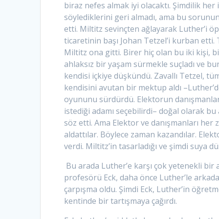
biraz nefes almak iyi olacaktı. Şimdilik he
söylediklerini geri almadı, ama bu sorun
etti. Miltitz sevinçten ağlayarak Luther’i ö
ticaretinin başı Johan Tetzel’i kurban etti
Miltitz ona gitti. Birer hiç olan bu iki kişi,
ahlaksız bir yaşam sürmekle suçladı ve bun
kendisi içkiye düşkündü. Zavallı Tetzel, t
kendisini avutan bir mektup aldı –Luther’de
oyununu sürdürdü. Elektorun danışmanların
istediği adamı seçebilirdi– doğal olarak bu
söz etti. Ama Elektor ve danışmanları her
aldattılar. Böylece zaman kazandılar. Elek
verdi. Miltitz’in tasarladığı ve şimdi suya
Bu arada Luther’e karşı çok yetenekli bir 
profesörü Eck, daha önce Luther’le arkadaş
çarpışma oldu. Şimdi Eck, Luther’in öğret
kentinde bir tartışmaya çağırdı.