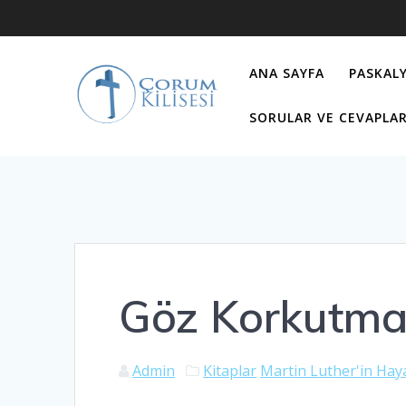
Skip
to
content
ANA SAYFA
PASKALY
SORULAR VE CEVAPLA
Göz Korkutmal
Admin
Kitaplar
Martin Luther'in Haya