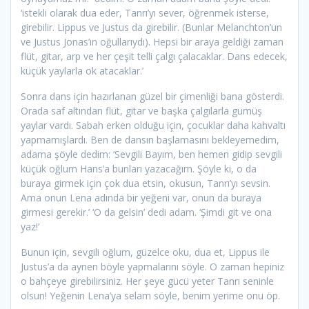
‘istekli olarak dua eder, Tanrı’yı sever, öğrenmek isterse,
girebilir. Lippus ve Justus da girebilir. (Bunlar Melanchton’un
ve Justus Jonas’ın oğullarıydı). Hepsi bir araya geldiği zaman
flüt, gitar, arp ve her çeşit telli çalgı çalacaklar. Dans edecek,
küçük yaylarla ok atacaklar.’
Sonra dans için hazırlanan güzel bir çimenliği bana gösterdi.
Orada saf altından flüt, gitar ve başka çalgılarla gümüş
yaylar vardı. Sabah erken olduğu için, çocuklar daha kahvaltı
yapmamışlardı. Ben de dansın başlamasını bekleyemedim,
adama şöyle dedim: ‘Sevgili Bayım, ben hemen gidip sevgili
küçük oğlum Hans’a bunları yazacağım. Şöyle ki, o da
buraya girmek için çok dua etsin, okusun, Tanrı’yı sevsin.
Ama onun Lena adında bir yeğeni var, onun da buraya
girmesi gerekir.’ ‘O da gelsin’ dedi adam. ‘Şimdi git ve ona
yaz!’
Bunun için, sevgili oğlum, güzelce oku, dua et, Lippus ile
Justus’a da aynen böyle yapmalarını söyle. O zaman hepiniz
o bahçeye girebilirsiniz. Her şeye gücü yeter Tanrı seninle
olsun! Yeğenin Lena’ya selam söyle, benim yerime onu öp.