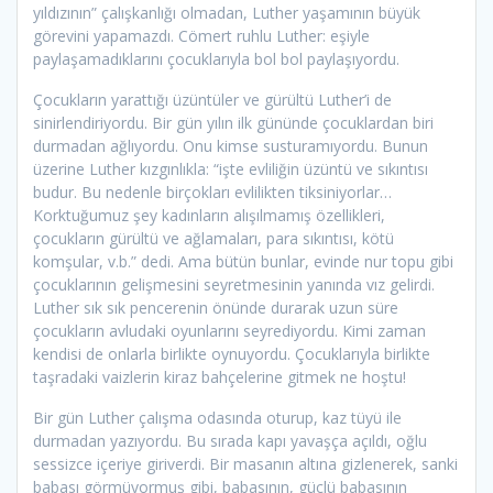
yıldızının” çalışkanlığı olmadan, Luther yaşamının büyük
görevini yapamazdı. Cömert ruhlu Luther: eşiyle
paylaşamadıklarını çocuklarıyla bol bol paylaşıyordu.
Çocukların yarattığı üzüntüler ve gürültü Luther’i de
sinirlendiriyordu. Bir gün yılın ilk gününde çocuklardan biri
durmadan ağlıyordu. Onu kimse susturamıyordu. Bunun
üzerine Luther kızgınlıkla: “işte evliliğin üzüntü ve sıkıntısı
budur. Bu nedenle birçokları evlilikten tiksiniyorlar…
Korktuğumuz şey kadınların alışılmamış özellikleri,
çocukların gürültü ve ağlamaları, para sıkıntısı, kötü
komşular, v.b.” dedi. Ama bütün bunlar, evinde nur topu gibi
çocuklarının gelişmesini seyretmesinin yanında vız gelirdi.
Luther sık sık pencerenin önünde durarak uzun süre
çocukların avludaki oyunlarını seyrediyordu. Kimi zaman
kendisi de onlarla birlikte oynuyordu. Çocuklarıyla birlikte
taşradaki vaizlerin kiraz bahçelerine gitmek ne hoştu!
Bir gün Luther çalışma odasında oturup, kaz tüyü ile
durmadan yazıyordu. Bu sırada kapı yavaşça açıldı, oğlu
sessizce içeriye giriverdi. Bir masanın altına gizlenerek, sanki
babası görmüyormuş gibi, babasının, güçlü babasının