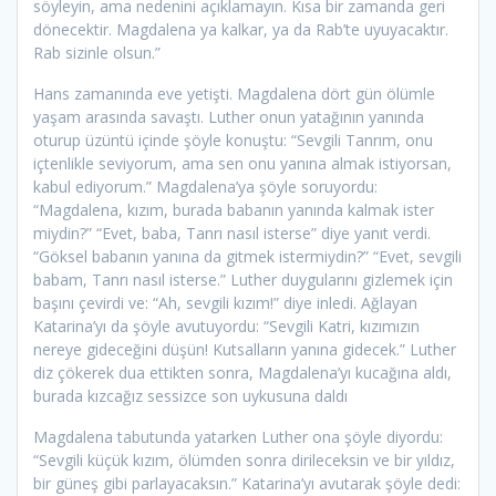
söyleyin, ama nedenini açıklamayın. Kısa bir zamanda geri
dönecektir. Magdalena ya kalkar, ya da Rab’te uyuyacaktır.
Rab sizinle olsun.”
Hans zamanında eve yetişti. Magdalena dört gün ölümle
yaşam arasında savaştı. Luther onun yatağının yanında
oturup üzüntü içinde şöyle konuştu: “Sevgili Tanrım, onu
içtenlikle seviyorum, ama sen onu yanına almak istiyorsan,
kabul ediyorum.” Magdalena’ya şöyle soruyordu:
“Magdalena, kızım, burada babanın yanında kalmak ister
miydin?” “Evet, baba, Tanrı nasıl isterse” diye yanıt verdi.
“Göksel babanın yanına da gitmek istermiydin?” “Evet, sevgili
babam, Tanrı nasıl isterse.” Luther duygularını gizlemek için
başını çevirdi ve: “Ah, sevgili kızım!” diye inledi. Ağlayan
Katarina’yı da şöyle avutuyordu: “Sevgili Katri, kızımızın
nereye gideceğini düşün! Kutsalların yanına gidecek.” Luther
diz çökerek dua ettikten sonra, Magdalena’yı kucağına aldı,
burada kızcağız sessizce son uykusuna daldı
Magdalena tabutunda yatarken Luther ona şöyle diyordu:
“Sevgili küçük kızım, ölümden sonra dirileceksin ve bir yıldız,
bir güneş gibi parlayacaksın.” Katarina’yı avutarak şöyle dedi: