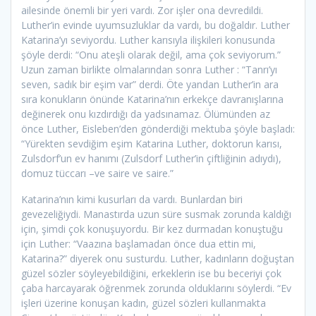
ailesinde önemli bir yeri vardı. Zor işler ona devredildi.
Luther’in evinde uyumsuzluklar da vardı, bu doğaldır. Luther
Katarina’yı seviyordu. Luther karısıyla ilişkileri konusunda
şöyle derdi: “Onu ateşli olarak değil, ama çok seviyorum.”
Uzun zaman birlikte olmalarından sonra Luther : “Tanrı’yı
seven, sadık bir eşim var” derdi. Öte yandan Luther’in ara
sıra konukların önünde Katarina’nın erkekçe davranışlarına
değinerek onu kızdırdığı da yadsınamaz. Ölümünden az
önce Luther, Eisleben’den gönderdiği mektuba şöyle başladı:
“Yürekten sevdiğim eşim Katarina Luther, doktorun karısı,
Zulsdorf’un ev hanımı (Zulsdorf Luther’in çiftliğinin adıydı),
domuz tüccarı –ve saire ve saire.”
Katarina’nın kimi kusurları da vardı. Bunlardan biri
gevezeliğiydi. Manastırda uzun süre susmak zorunda kaldığı
için, şimdi çok konuşuyordu. Bir kez durmadan konuştuğu
için Luther: “Vaazına başlamadan önce dua ettin mi,
Katarina?” diyerek onu susturdu. Luther, kadınların doğuştan
güzel sözler söyleyebildiğini, erkeklerin ise bu beceriyi çok
çaba harcayarak öğrenmek zorunda olduklarını söylerdi. “Ev
işleri üzerine konuşan kadın, güzel sözleri kullanmakta