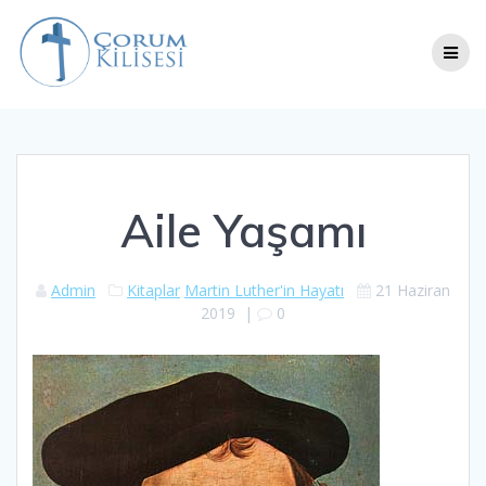
Skip
to
content
Aile Yaşamı
Admin
Kitaplar
Martin Luther'in Hayatı​
21 Haziran
2019
|
0