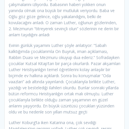
çalışmalarını izliyordu. Babasının haberi yokken onun
yanında olmak ona büyük bir mutluluk veriyordu. Baba ve
Oğlu göz göze gelince, oğlu yakalandığını, belki de
kovulacağını anladı. O zaman Luther, oğlunun gözlerinden,
2. Mezmurun “titreyerek sevinçli olun” sözlerinin ne derin bir
anlam taşıdığını anladı
Evinin günlük yaşamını Luther şöyle anlatıyor: “Sabah
kalktığımda çocuklarımla On Buyruk, iman açıklaması,
Rabbin Duası ve Mezmuru okuyup dua ederiz.” Sofradayken
çocuklar Kutsal Kitap’tan bir parça okurlardı. Pazar akşamları
Luther Hıristiyanlığın temel öğretilerini kolay anlaşılır bir
biçimde ev halkına açıklardı. Sonra bu konuşmalar “Oda
vaazları” adı altında yayınlandı. Çocuklarıyla birlikte Luther,
yazdığı ve bestelediği ilahileri okurdu. Bunlar sonraki yıllarda
bütün reformcu Hıristiyanlığın ortak malı olmuştu. Luther
çocuklarıyla birlikte olduğu zaman yaşamının en güzel
anlarını yaşıyordu. En büyük üzüntüsü çocukları yüzünden
oldu ve bu nedenle son yılları mutsuz geçti
Luther Koburg’ta iken Katarina ona, çok sevdiği
Magdalena’nın resmini yolladı. Luther çok sevindi, resmi