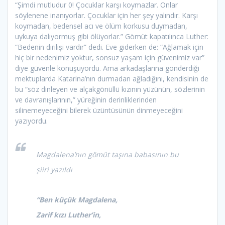
“Şimdi mutludur 0! Çocuklar karşı koymazlar. Onlar
söylenene inanıyorlar. Çocuklar için her şey yalındır. Karşı
koymadan, bedensel acı ve ölüm korkusu duymadan,
uykuya dalıyormuş gibi ölüyorlar.” Gömüt kapatılınca Luther:
“Bedenin dirilişi vardır” dedi. Eve giderken de: “Ağlamak için
hiç bir nedenimiz yoktur, sonsuz yaşam için güvenimiz var”
diye güvenle konuşuyordu. Ama arkadaşlarına gönderdiği
mektuplarda Katarina’nın durmadan ağladığını, kendisinin de
bu “söz dinleyen ve alçakgönüllü kızının yüzünün, sözlerinin
ve davranışlarının,” yüreğinin derinliklerinden
silinemeyeceğini bilerek üzüntüsünün dinmeyeceğini
yazıyordu.
Magdalena’nın gömüt taşına babasının bu
şiiri yazıldı
“Ben küçük Magdalena,
Zarif kızı Luther’in,