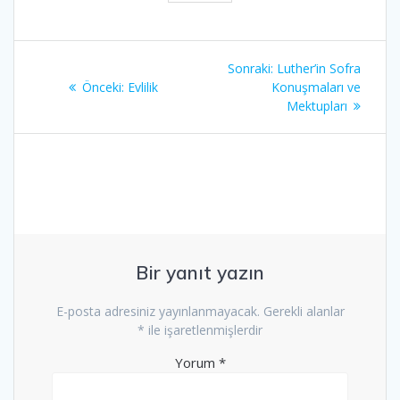
Yazı
Sonraki
Sonraki:
Luther’in Sofra
gezinmesi
Önceki
yazı:
Önceki:
Evlilik
Konuşmaları ve
yazı:
Mektupları
Bir yanıt yazın
E-posta adresiniz yayınlanmayacak.
Gerekli alanlar
*
ile işaretlenmişlerdir
Yorum
*