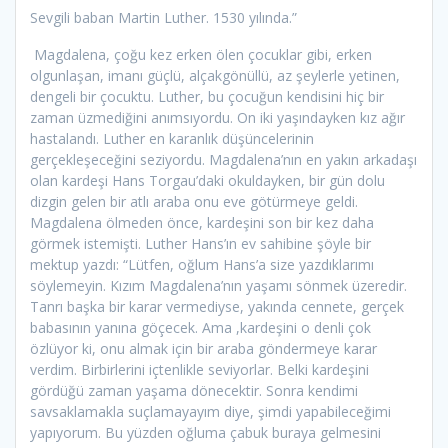
Sevgili baban Martin Luther. 1530 yılında.”
Magdalena, çoğu kez erken ölen çocuklar gibi, erken
olgunlaşan, imanı güçlü, alçakgönüllü, az şeylerle yetinen,
dengeli bir çocuktu. Luther, bu çocuğun kendisini hiç bir
zaman üzmediğini anımsıyordu. On iki yaşındayken kız ağır
hastalandı. Luther en karanlık düşüncelerinin
gerçekleşeceğini seziyordu. Magdalena’nın en yakın arkadaşı
olan kardeşi Hans Torgau’daki okuldayken, bir gün dolu
dizgin gelen bir atlı araba onu eve götürmeye geldi.
Magdalena ölmeden önce, kardeşini son bir kez daha
görmek istemişti. Luther Hans’ın ev sahibine şöyle bir
mektup yazdı: “Lütfen, oğlum Hans’a size yazdıklarımı
söylemeyin. Kızım Magdalena’nın yaşamı sönmek üzeredir.
Tanrı başka bir karar vermediyse, yakında cennete, gerçek
babasının yanına göçecek. Ama ,kardeşini o denli çok
özlüyor ki, onu almak için bir araba göndermeye karar
verdim. Birbirlerini içtenlikle seviyorlar. Belki kardeşini
gördüğü zaman yaşama dönecektir. Sonra kendimi
savsaklamakla suçlamayayım diye, şimdi yapabileceğimi
yapıyorum. Bu yüzden oğluma çabuk buraya gelmesini