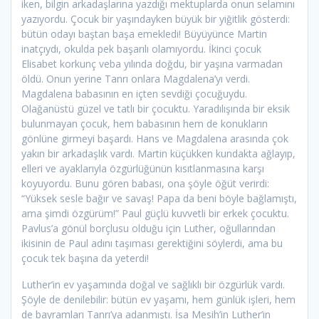
iken, bilgin arkadaşlarına yazdığı mektuplarda onun selamını
yazıyordu. Çocuk bir yaşındayken büyük bir yiğitlik gösterdi:
bütün odayı baştan başa emekledi! Büyüyünce Martin
inatçıydı, okulda pek başarılı olamıyordu. İkinci çocuk
Elisabet korkunç veba yılında doğdu, bir yaşına varmadan
öldü. Onun yerine Tanrı onlara Magdalena’yı verdi.
Magdalena babasının en içten sevdiği çocuğuydu.
Olağanüstü güzel ve tatlı bir çocuktu. Yaradılışında bir eksik
bulunmayan çocuk, hem babasının hem de konukların
gönlüne girmeyi başardı. Hans ve Magdalena arasında çok
yakın bir arkadaşlık vardı. Martin küçükken kundakta ağlayıp,
elleri ve ayaklarıyla özgürlüğünün kısıtlanmasına karşı
koyuyordu. Bunu gören babası, ona şöyle öğüt verirdi:
“Yüksek sesle bağır ve savaş! Papa da beni böyle bağlamıştı,
ama şimdi özgürüm!” Paul güçlü kuvvetli bir erkek çocuktu.
Pavlus’a gönül borçlusu olduğu için Luther, oğullarından
ikisinin de Paul adını taşıması gerektiğini söylerdi, ama bu
çocuk tek başına da yeterdi!
Luther’in ev yaşamında doğal ve sağlıklı bir özgürlük vardı.
Şöyle de denilebilir: bütün ev yaşamı, hem günlük işleri, hem
de bayramları Tanrı’ya adanmıştı. İsa Mesih’in Luther’in