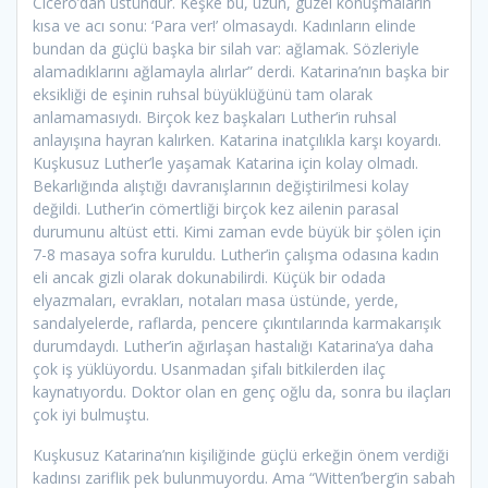
Cicero’dan üstündür. Keşke bu, uzun, güzel konuşmaların
kısa ve acı sonu: ‘Para ver!’ olmasaydı. Kadınların elinde
bundan da güçlü başka bir silah var: ağlamak. Sözleriyle
alamadıklarını ağlamayla alırlar” derdi. Katarina’nın başka bir
eksikliği de eşinin ruhsal büyüklüğünü tam olarak
anlamamasıydı. Birçok kez başkaları Luther’in ruhsal
anlayışına hayran kalırken. Katarina inatçılıkla karşı koyardı.
Kuşkusuz Luther’le yaşamak Katarina için kolay olmadı.
Bekarlığında alıştığı davranışlarının değiştirilmesi kolay
değildi. Luther’in cömertliği birçok kez ailenin parasal
durumunu altüst etti. Kimi zaman evde büyük bir şölen için
7-8 masaya sofra kuruldu. Luther’in çalışma odasına kadın
eli ancak gizli olarak dokunabilirdi. Küçük bir odada
elyazmaları, evrakları, notaları masa üstünde, yerde,
sandalyelerde, raflarda, pencere çıkıntılarında karmakarışık
durumdaydı. Luther’in ağırlaşan hastalığı Katarina’ya daha
çok iş yüklüyordu. Usanmadan şifalı bitkilerden ilaç
kaynatıyordu. Doktor olan en genç oğlu da, sonra bu ilaçları
çok iyi bulmuştu.
Kuşkusuz Katarina’nın kişiliğinde güçlü erkeğin önem verdiği
kadınsı zariflik pek bulunmuyordu. Ama “Witten’berg’in sabah