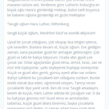
masanın üstüne astı. Kimilerine göre Luther’in Koburg’ta en
büyük oğlu Hans’a gönderdiği mektup, bütün tarih boyunca
bir babanın oğluna gönderdiği en güzel mektuptur
“Sevgili oğlum Hans Luther, Wittenberg.
Sevgili küçük oğlum, Mesih’ten lütuf ve esenlik diliyorum!
Uysal bir çocuk olduğunu, çok okuyup dua ettiğini işitince,
çok sevindim. Bunlara devam et, küçük oğlum. Eve geldiğim
zaman, sana pazardan güzel bir armağan getireceğim. Çok
güzel ve tatlı bir bahçe biliyorum. Orada altın giysili çok
çocuk var. Onlar ağaçlardan güzel elma, armut, kiraz, sarı ve
mor erik topluyorlar, şarkı söyleyerek hoplayıp seviniyorlar.
Küçük ve güzel altın gemli, gümüş eyerli atları var onların.
Bahçe sahibine bu çocukların kim olduğunu sordum. Bunlar
istekli olarak dua eden, öğrenmek isteyen, Tanrı’yı seven
çocuklardır diye yanıt verdi. Ben de ona: ‘Sevgili arkadaşım,
benim de küçük, Hans Luther adında bir çocuğum var. O da
bu bahçeye giremez mi? Güzel elma ve armutlardan
tadamaz, küçük güzel atlara binemez, başka çocuklarla
oynayamaz mı?’ dedim. O zaman adam bana şöyle dedi: