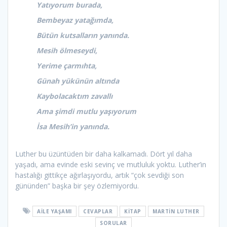
Yatıyorum burada,
Bembeyaz yatağımda,
Bütün kutsalların yanında.
Mesih ölmeseydi,
Yerime çarmıhta,
Günah yükünün altında
Kaybolacaktım zavallı
Ama şimdi mutlu yaşıyorum
İsa Mesih’in yanında.
Luther bu üzüntüden bir daha kalkamadı. Dört yıl daha
yaşadı, ama evinde eski sevinç ve mutluluk yoktu. Luther’in
hastalığı gittikçe ağırlaşıyordu, artık “çok sevdiği son
gününden” başka bir şey özlemiyordu.
AILE YAŞAMI
CEVAPLAR
KITAP
MARTIN LUTHER
SORULAR