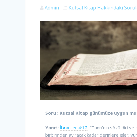
Admin
Kutsal Kitap Hakkındaki Sorul
Soru : Kutsal Kitap günümüze uygun mu
Yanıt:
İbraniler 4:12
, “Tanrı’nın sözü diri ve e
birbirinden ayıracak kadar derinlere işler; y