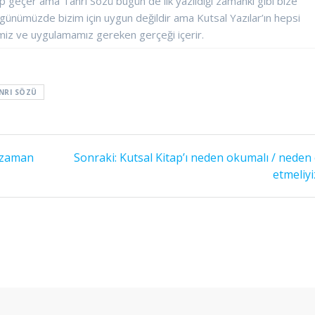
elip geçer ama Tanrı Sözü bugün de ilk yazıldığı zamanki gibi bize
y günümüzde bizim için uygun değildir ama Kutsal Yazılar’ın hepsi
iz ve uygulamamız gereken gerçeği içerir.
NRI SÖZÜ
Sonraki
e zaman
Sonraki:
Kutsal Kitap’ı neden okumalı / neden
yazı:
etmeliyi