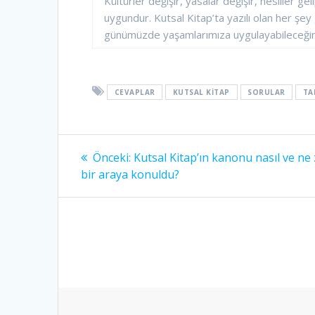
Kültürler değişir, yasalar değişir, nesiller g
uygundur. Kutsal Kitap’ta yazılı olan her şe
günümüzde yaşamlarımıza uygulayabileceğim
CEVAPLAR
KUTSAL KITAP
SORULAR
TA
Yazı
Önceki
Önceki:
Kutsal Kitap’ın kanonu nasıl ve n
yazı:
gezinmesi
bir araya konuldu?