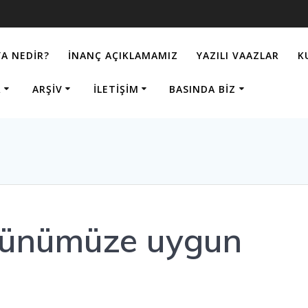
A NEDIR?
İNANÇ AÇIKLAMAMIZ
YAZILI VAAZLAR
K
R
ARŞIV
İLETIŞIM
BASINDA BIZ
 günümüze uygun