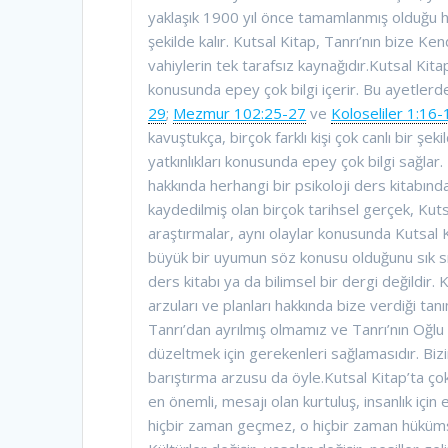
yaklaşık 1900 yıl önce tamamlanmış olduğu 
şekilde kalır. Kutsal Kitap, Tanrı’nın bize Ke
vahiylerin tek tarafsız kaynağıdır.Kutsal Ki
konusunda epey çok bilgi içerir. Bu ayetlerde
29
;
Mezmur 102:25-27
ve
Koloseliler 1:16-
kavuştukça, birçok farklı kişi çok canlı bir şe
yatkınlıkları konusunda epey çok bilgi sağlar
hakkında herhangi bir psikoloji ders kitabınd
kaydedilmiş olan birçok tarihsel gerçek, Kuts
araştırmalar, aynı olaylar konusunda Kutsal Ki
büyük bir uyumun söz konusu olduğunu sık sık 
ders kitabı ya da bilimsel bir dergi değildir. 
arzuları ve planları hakkında bize verdiği ta
Tanrı’dan ayrılmış olmamız ve Tanrı’nın Oğlu 
düzeltmek için gerekenleri sağlamasıdır. Bizi
barıştırma arzusu da öyle.Kutsal Kitap’ta ço
en önemli, mesajı olan kurtuluş, insanlık içi
hiçbir zaman geçmez, o hiçbir zaman hüküms