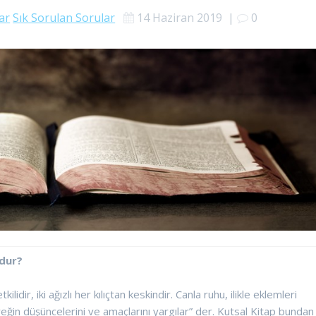
ar
Sık Sorulan Sorular
14 Haziran 2019
|
0
dur?
tkilidir, iki ağızlı her kılıçtan keskindir. Canla ruhu, ilikle eklemleri
üreğin düşüncelerini ve amaçlarını yargılar” der. Kutsal Kitap bundan