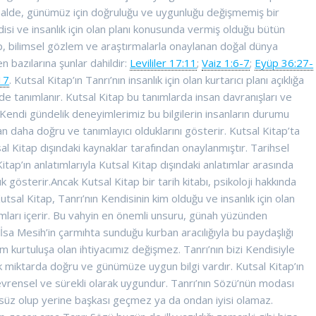
halde, günümüz için doğruluğu ve uygunluğu değişmemiş bir
ndisi ve insanlık için olan planı konusunda vermiş olduğu bütün
tap, bilimsel gözlem ve araştırmalarla onaylanan doğal dünya
n bazılarına şunlar dahildir:
Levililer 17:11
;
Vaiz 1:6-7
;
Eyüp 36:27-
17
. Kutsal Kitap’ın Tanrı’nın insanlık için olan kurtarıcı planı açıklığa
kilde tanımlanır. Kutsal Kitap bu tanımlarda insan davranışları ve
. Kendi gündelik deneyimlerimiz bu bilgilerin insanların durumu
an daha doğru ve tanımlayıcı olduklarını gösterir. Kutsal Kitap’ta
al Kitap dışındaki kaynaklar tarafından onaylanmıştır. Tarihsel
tap’ın anlatımlarıyla Kutsal Kitap dışındaki anlatımlar arasında
gösterir.Ancak Kutsal Kitap bir tarih kitabı, psikoloji hakkında
Kutsal Kitap, Tanrı’nın Kendisinin kim olduğu ve insanlık için olan
nımları içerir. Bu vahyin en önemli unsuru, günah yüzünden
İsa Mesih’in çarmıhta sunduğu kurban aracılığıyla bu paydaşlığı
m kurtuluşa olan ihtiyacımız değişmez. Tanrı’nın bizi Kendisiyle
k miktarda doğru ve günümüze uygun bilgi vardır. Kutsal Kitap’ın
n evrensel ve sürekli olarak uygundur. Tanrı’nın Sözü’nün modası
üz olup yerine başkası geçmez ya da ondan iyisi olamaz.