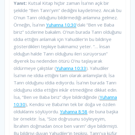
Yanıt:
Kutsal Kitap hiçbir zaman İsa’nın açık bir
şekilde “Ben Tanrı’yım” dediğini kaydetmez. Ancak bu
O’nun Tanrı olduğunu bildirmediği anlamına gelmez.
Örneğin, İsa’nın
Yuhanna 10:30
’daki “Ben ve Baba
biriz” sözlerine bakalım. O’nun burada Tanrı olduğunu
iddia ettiğini anlamak için Yahudiler’in bu bildiriye
gösterdikleri tepkiye bakmamız yeter. “… İnsan
olduğun halde Tanrı olduğunu ileri sürüyorsun”
diyerek bu nedenden ötürü O’nu taşlayarak
öldürmeye çalıştılar (
Yuhanna 10:33
). Yahudiler
İsa’nın ne iddia ettiğini tam olarak anlamışlardı; İsa
Tanrı olduğunu iddia ediyordu. İsa’nın burada Tanrı
olduğunu iddia ettiğini inkâr etmediğine dikkat edin.
İsa, “Ben ve Baba biriz” diye bildirdiğinde (
Yuhanna
10:30
), Kendisi ve Baba’nın tek bir doğa ve özden
olduklarını söylüyordu.
Yuhanna 8:58
de buna başka
bir örnektir. İsa, “Size doğrusunu söyleyeyim,
İbrahim doğmadan önce ben varım” diye bildirmişti.
Bu bildiriyi duyan Yahudiler’in tepkisi, Tanrı’ya küfür