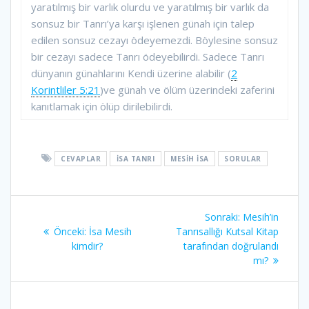
yaratılmış bir varlık olurdu ve yaratılmış bir varlık da
sonsuz bir Tanrı’ya karşı işlenen günah için talep
edilen sonsuz cezayı ödeyemezdi. Böylesine sonsuz
bir cezayı sadece Tanrı ödeyebilirdi. Sadece Tanrı
dünyanın günahlarını Kendi üzerine alabilir (
2
Korintliler 5:21
)ve günah ve ölüm üzerindeki zaferini
kanıtlamak için ölüp dirilebilirdi.
CEVAPLAR
İSA TANRI
MESIH İSA
SORULAR
Yazı
Sonraki
Sonraki:
Mesih’in
gezinmesi
Önceki
yazı:
Önceki:
İsa Mesih
Tanrısallığı Kutsal Kitap
yazı:
kimdir?
tarafından doğrulandı
mı?