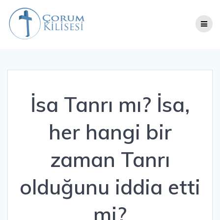
Skip
to
content
İsa Tanrı mı? İsa,
her hangi bir
zaman Tanrı
olduğunu iddia etti
mi?