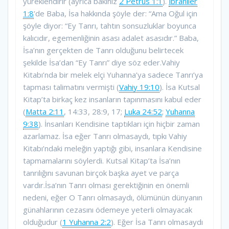
yüreklendirir (ayrıca bakınız
2 Petrus 1:1
).
İbraniler
1:8
’de Baba, İsa hakkında şöyle der: “Ama Oğul için
şöyle diyor: “Ey Tanrı, tahtın sonsuzluklar boyunca
kalıcıdır, egemenliğinin asası adalet asasıdır.” Baba,
İsa’nın gerçekten de Tanrı olduğunu belirtecek
şekilde İsa’dan “Ey Tanrı” diye söz eder.Vahiy
Kitabı’nda bir melek elçi Yuhanna’ya sadece Tanrı’ya
tapması talimatını vermişti (
Vahiy 19:10
). İsa Kutsal
Kitap’ta birkaç kez insanların tapınmasını kabul eder
(
Matta 2:11
, 14:33, 28:9, 17;
Luka 24:52
;
Yuhanna
9:38
). İnsanları Kendisine taptıkları için hiçbir zaman
azarlamaz. İsa eğer Tanrı olmasaydı, tıpkı Vahiy
Kitabı’ndaki meleğin yaptığı gibi, insanlara Kendisine
tapmamalarını söylerdi. Kutsal Kitap’ta İsa’nın
tanrılığını savunan birçok başka ayet ve parça
vardır.İsa’nın Tanrı olması gerektiğinin en önemli
nedeni, eğer O Tanrı olmasaydı, ölümünün dünyanın
günahlarının cezasını ödemeye yeterli olmayacak
olduğudur (
1 Yuhanna 2:2
). Eğer İsa Tanrı olmasaydı