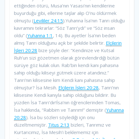
ettiğinden ötürü, Musa’nın Yasası’nın kendilerine
buyurduğu gibi, ellerine taşlar alıp O’nu öldürmek
olmuştu (
Levililer 24:15
).Yuhanna İsa’nın Tanrı olduğu
kavramını tekrarlar: “Söz Tanrı’ydı” ve “Söz insan
oldu” (
Yuhanna 1:1
, 14). Bu ayetler İsa’nın beden
almış Tanrı olduğunu açık bir şekilde belirtir.
Elçilerin
İşleri 20:28
bize şöyle der: “Kendinize ve Kutsal
Ruh’un sizi gözetmen olarak görevlendirdiği bütün
sürüye göz kulak olun. Rab’bin kendi kanı pahasına
sahip olduğu kiliseyi gütmek üzere atandınız.”
Tanrı’nın kilisesine kim Kendi kanı pahasına sahip
olmuştur? İsa Mesih.
Elçilerin İşleri 20:28
, Tanrı’nın
kilisesine Kendi kanıyla sahip olduğunu bildirir. Bu
yüzden İsa Tanrı’dır!İsa’nın öğrencilerinden Tomas,
İsa hakkında, “Rabbim ve Tanrım!” demiştir (
Yuhanna
20:28
). İsa bu sözleri söylediği için onu
düzeltmemiştir.
Titus 2:13
bizleri, Tanrımız ve
Kurtarıcımız, İsa Mesih’i beklememiz için