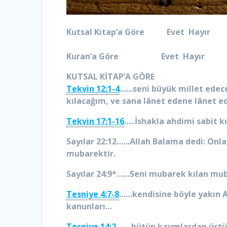
Kutsal Kitap’a Göre Evet Hayır
Kuran’a Göre Evet Hayır
KUTSAL KİTAP’A GÖRE
Tekvin 12:1-4
……seni büyük millet edec
kılacağım, ve sana lânet edene lânet e
Tekvin 17:1-16
…..İshakla ahdimi sabit k
Sayılar 22:12……Allah Balama dedi: Onla
mubarektir.
Sayılar 24:9*……Seni mubarek kılan muba
Tesniye 4:7-8
……kendisine böyle yakın Al
kanunları…
Tesniye 14:2
…….bütün kavmlardan üstün 