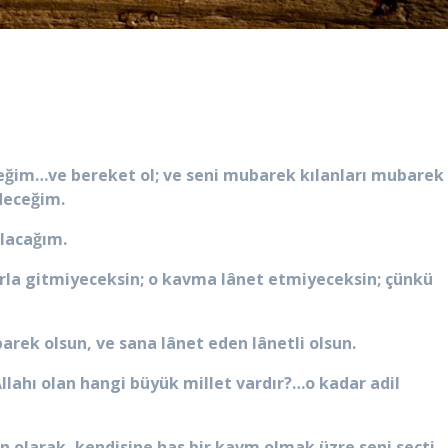
eğim…ve bereket ol; ve seni mubarek kılanları mubarek
deceğim.
ılacağım.
rla gitmiyeceksin; o kavma lânet etmiyeceksin; çünkü
rek olsun, ve sana lânet eden lânetli olsun.
lahı olan hangi büyük millet vardır?…o kadar adil
olarak, kendisine has bir kavm olmak üzre seni seçti.