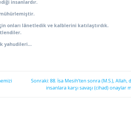
diği insanlardır.
 mühürlemiştir.
in onları lânetledik ve kalblerini katılaştırdık.
tlendiler.
k yahudileri…
Sonraki
memizi
Sonraki:
88. İsa Mesih’ten sonra (M.S.), Allah, 
yazı:
insanlara karşı savaşı (cihad) onaylar m