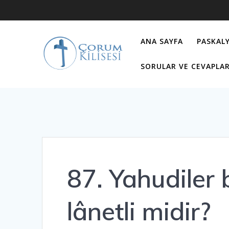
Skip
to
content
ANA SAYFA
PASKALY
SORULAR VE CEVAPLA
87. Yahudiler 
lânetli midir?