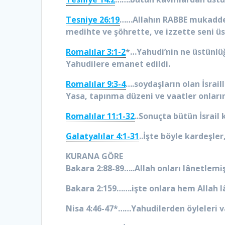
Tesniye 26:19
……Allahın RABBE mukaddes 
medihte ve şöhrette, ve izzette seni üs
Romalılar 3:1-2
*…Yahudi’nin ne üstünlüğü
Yahudilere emanet edildi.
Romalılar 9:3-4
….soydaşların olan İsrail
Yasa, tapınma düzeni ve vaatler onlar
Romalılar 11:1-32
..Sonuçta bütün İsrail 
Galatyalılar 4:1-31
..İşte böyle kardeşler
KURANA GÖRE
Bakara 2:88-89…..Allah onları lânetlemiş
Bakara 2:159…….işte onlara hem Allah l
Nisa 4:46-47*……Yahudilerden öyleleri va