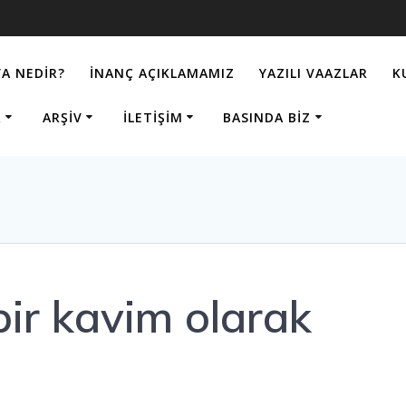
A NEDIR?
İNANÇ AÇIKLAMAMIZ
YAZILI VAAZLAR
K
R
ARŞIV
İLETIŞIM
BASINDA BIZ
bir kavim olarak