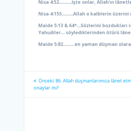
Nisa 4:52……….İşte onlar, Allah’ın lânetle
Nisa 4:155………Allah o kalblerin üzerini
Maide 5:13 & 64*…Sözlerini bozdukları iç
Yahudiler… söylediklerinden ötürü lâne
Maide 5:82………en yaman düşman olara
Yazı
Önceki
Önceki:
86. Allah düşmanlarımıza lânet et
yazı:
gezinmesi
onaylar mı?