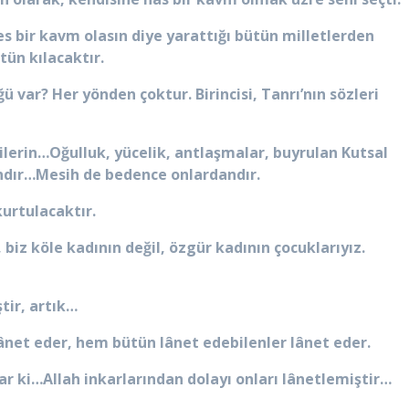
bir kavm olasın diye yarattığı bütün milletlerden
tün kılacaktır.
 var? Her yönden çoktur. Birincisi, Tanrı’nın sözleri
lilerin…Oğulluk, yücelik, antlaşmalar, buyrulan Kutsal
ındır…Mesih de bedence onlardandır.
kurtulacaktır.
, biz köle kadının değil, özgür kadının çocuklarıyız.
tir, artık…
ânet eder, hem bütün lânet edebilenler lânet eder.
r ki…Allah inkarlarından dolayı onları lânetlemiştir…