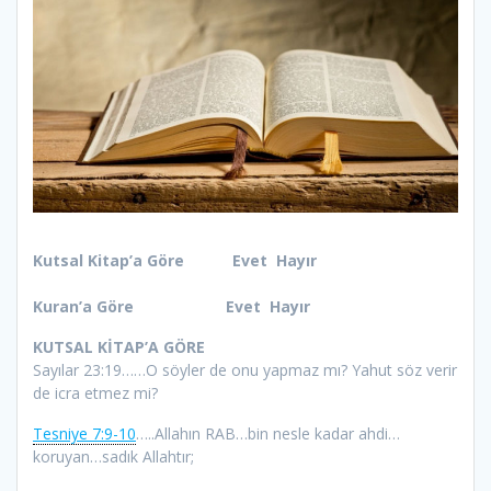
Kutsal Kitap’a Göre Evet Hayır
Kuran’a Göre Evet Hayır
KUTSAL KİTAP’A GÖRE
Sayılar 23:19……O söyler de onu yapmaz mı? Yahut söz verir
de icra etmez mi?
Tesniye 7:9-10
…..Allahın RAB…bin nesle kadar ahdi…
koruyan…sadık Allahtır;