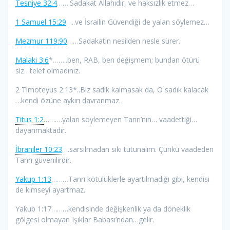
Tesniye 32:4
…….Sadakat Allahıdır, ve haksızlık etmez…
1 Samuel 15:29
…..ve İsrailin Güvendiği de yalan söylemez…
Mezmur 119:90
……Sadakatin nesilden nesle sürer.
Malaki 3:6
*……..ben, RAB, ben değişmem; bundan ötürü
siz…telef olmadınız.
2 Timoteyus 2:13*..Biz sadık kalmasak da, O sadık kalacak
…kendi özüne aykırı davranmaz.
Titus 1:2
……….yalan söylemeyen Tanrı’nın… vaadettiği…
dayanmaktadır.
İbraniler 10:23
….sarsılmadan sıkı tutunalım. Çünkü vaadeden
Tanrı güvenilirdir.
Yakup 1:13
………Tanrı kötülüklerle ayartılmadığı gibi, kendisi
de kimseyi ayartmaz.
Yakub 1:17………kendisinde değişkenlik ya da döneklik
gölgesi olmayan Işıklar Babası’ndan…gelir.