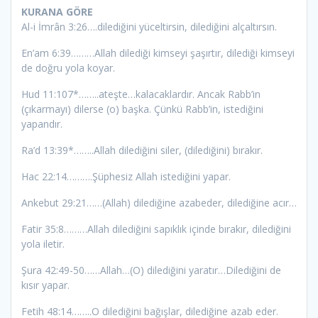
KURANA GÖRE
Al-i İmrân 3:26….dilediğini yüceltirsin, dilediğini alçaltırsın.
En’am 6:39………Allah dilediği kimseyi şaşırtır, dilediği kimseyi
de doğru yola koyar.
Hud 11:107*……..ateşte…kalacaklardır. Ancak Rabb’in
(çıkarmayı) dilerse (o) başka. Çünkü Rabb’in, istediğini
yapandır.
Ra’d 13:39*……..Allah dilediğini siler, (dilediğini) bırakır.
Hac 22:14……….Şüphesiz Allah istediğini yapar.
Ankebut 29:21……(Allah) dilediğine azabeder, dilediğine acır…
Fatir 35:8………Allah dilediğini sapıklık içinde bırakır, dilediğini
yola iletir.
Şura 42:49-50……Allah…(O) dilediğini yaratır…Dilediğini de
kısır yapar.
Fetih 48:14……..O dilediğini bağışlar, dilediğine azab eder.