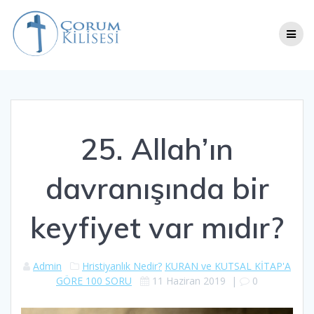
Skip
to
content
25. Allah’ın
davranışında bir
keyfiyet var mıdır?
Admin
Hristiyanlık Nedir?
KURAN ve KUTSAL KİTAP'A
GÖRE 100 SORU
11 Haziran 2019
|
0