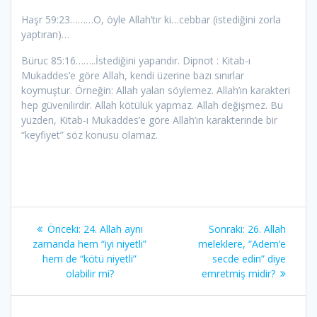
Haşr 59:23………O, öyle Allah’tır ki…cebbar (istediğini zorla
yaptıran)…
Büruc 85:16……..İstediğini yapandır. Dipnot : Kitab-ı
Mukaddes’e göre Allah, kendi üzerine bazı sınırlar
koymuştur. Örneğin: Allah yalan söylemez. Allah’ın karakteri
hep güvenilirdir. Allah kötülük yapmaz. Allah değişmez. Bu
yüzden, Kitab-ı Mukaddes’e göre Allah’ın karakterinde bir
“keyfiyet” söz konusu olamaz.
Yazı
Önceki
Sonraki
Önceki:
24. Allah aynı
Sonraki:
26. Allah
gezinmesi
yazı:
yazı:
zamanda hem “iyi niyetli”
meleklere, “Adem’e
hem de “kötü niyetli”
secde edin” diye
olabilir mi?
emretmiş midir?