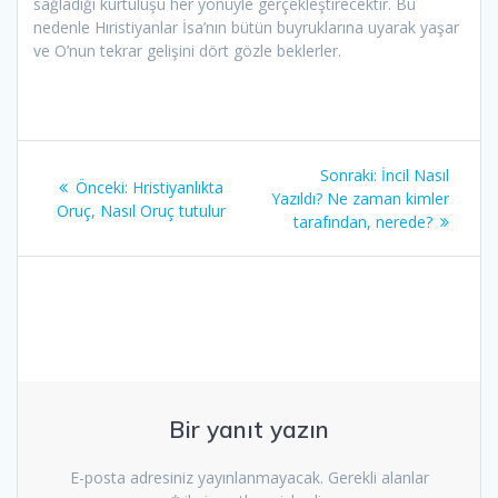
sağladığı kurtuluşu her yönüyle gerçekleştirecektir. Bu
nedenle Hıristiyanlar İsa’nın bütün buyruklarına uyarak yaşar
ve O’nun tekrar gelişini dört gözle beklerler.
Yazı
Sonraki
Sonraki:
İncil Nasıl
Önceki
Önceki:
Hristiyanlıkta
gezinmesi
yazı:
Yazıldı? Ne zaman kimler
yazı:
Oruç, Nasıl Oruç tutulur
tarafından, nerede?
Bir yanıt yazın
E-posta adresiniz yayınlanmayacak.
Gerekli alanlar