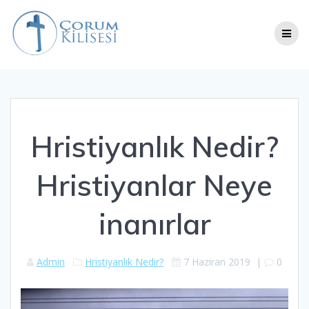
Skip
to
content
Hristiyanlık Nedir?
Hristiyanlar Neye
inanırlar
Admin
Hristiyanlık Nedir?
7 Haziran 2019
|
0