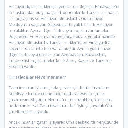
Hıristiyanlık, biz Türkler için yeni bir din değildir. Hıristiyanlık’ın
ilk başlarından bu yana çeşitli dönemlerde Türkler İsa inancı
ile karşılaşmış ve Hıristiyan olmuşlardır. Günümüzde
Moldova’da yaşayan Gagavuzlar büyük bir Türk-Hıristiyan
topluluktur. Ayrıca diğer Türk soylu topluluklardan olan
Peçenekler ve Hazarlar da geçmişte büyük gruplar halinde
Hıristiyan olmuşlardır. Türkiye Türkleri’nden Hıristiyanlık’ı
seçenler de tarihte hep var olmuştur. Ayrıca günümüzde
diğer Türk soylu ülkeler olan Azerbaycan, Kazakistan,
Türkmenistan gibi ülkelerde de Azeri, Kazak ve Türkmen
kiliseleri vardır.
Hıristiyanlar Neye İnanırlar?
Tanrı insanları iyi amaçlarla yaratmıştı, bütün insanların
Kendisiyle birlikte cennetinde mutlu ve esenlik içinde
yaşamasını istiyordu. Her türlü olumsuzluktan, kötülükten
uzak olan kutsal Tanrı insanların da böyle yaşayarak O’nu
yüceltmesini istiyordu.
Ancak insanlar günah işleyerek O’na başkaldırdı. Yeryüzünde