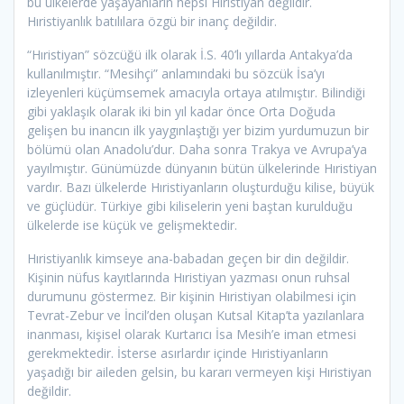
bu ülkelerde yaşayanların hepsi Hıristiyan değildir.
Hıristiyanlık batılılara özgü bir inanç değildir.
“Hıristiyan” sözcüğü ilk olarak İ.S. 40’lı yıllarda Antakya’da
kullanılmıştır. “Mesihçi” anlamındaki bu sözcük İsa’yı
izleyenleri küçümsemek amacıyla ortaya atılmıştır. Bilindiği
gibi yaklaşık olarak iki bin yıl kadar önce Orta Doğuda
gelişen bu inancın ilk yaygınlaştığı yer bizim yurdumuzun bir
bölümü olan Anadolu’dur. Daha sonra Trakya ve Avrupa’ya
yayılmıştır. Günümüzde dünyanın bütün ülkelerinde Hıristiyan
vardır. Bazı ülkelerde Hıristiyanların oluşturduğu kilise, büyük
ve güçlüdür. Türkiye gibi kiliselerin yeni baştan kurulduğu
ülkelerde ise küçük ve gelişmektedir.
Hıristiyanlık kimseye ana-babadan geçen bir din değildir.
Kişinin nüfus kayıtlarında Hıristiyan yazması onun ruhsal
durumunu göstermez. Bir kişinin Hıristiyan olabilmesi için
Tevrat-Zebur ve İncil’den oluşan Kutsal Kitap’ta yazılanlara
inanması, kişisel olarak Kurtarıcı İsa Mesih’e iman etmesi
gerekmektedir. İsterse asırlardır içinde Hıristiyanların
yaşadığı bir aileden gelsin, bu kararı vermeyen kişi Hıristiyan
değildir.