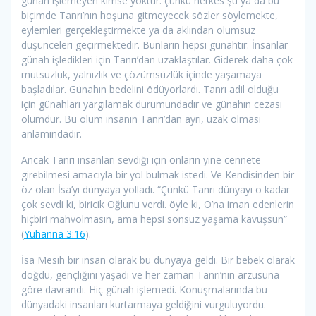
günah işlemeyen kimse yoktur. çünkü herkes şu ya da bu
biçimde Tanrı’nın hoşuna gitmeyecek sözler söylemekte,
eylemleri gerçekleştirmekte ya da aklından olumsuz
düşünceleri geçirmektedir. Bunların hepsi günahtır. İnsanlar
günah işledikleri için Tanrı’dan uzaklaştılar. Giderek daha çok
mutsuzluk, yalnızlık ve çözümsüzlük içinde yaşamaya
başladılar. Günahın bedelini ödüyorlardı. Tanrı adil olduğu
için günahları yargılamak durumundadır ve günahın cezası
ölümdür. Bu ölüm insanın Tanrı’dan ayrı, uzak olması
anlamındadır.
Ancak Tanrı insanları sevdiği için onların yine cennete
girebilmesi amacıyla bir yol bulmak istedi. Ve Kendisinden bir
öz olan İsa’yı dünyaya yolladı. “Çünkü Tanrı dünyayı o kadar
çok sevdi ki, biricik Oğlunu verdi. öyle ki, O’na iman edenlerin
hiçbiri mahvolmasın, ama hepsi sonsuz yaşama kavuşsun”
(
Yuhanna 3:16
).
İsa Mesih bir insan olarak bu dünyaya geldi. Bir bebek olarak
doğdu, gençliğini yaşadı ve her zaman Tanrı’nın arzusuna
göre davrandı. Hiç günah işlemedi. Konuşmalarında bu
dünyadaki insanları kurtarmaya geldiğini vurguluyordu.