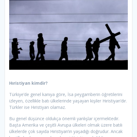
Hıristiyan kimdir?
Türkiye’de genel kanıya göre, İsa peygamberin öğretilerini
izleyen, özellikle batı ülkelerinde yaşayan kişiler Hıristiyan’dır.
Türkler ise Hıristiyan olamaz.
Bu genel düşünce oldukça önemli yanlışlar içermektedir.
Başta Amerika ve çeşitli Avrupa ülkeleri olmak üzere batılı
ülkelerde çok sayıda Hıristiyan’ın yaşadığı doğrudur. Ancak