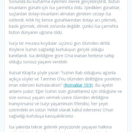
Sonunda bu kurtarma eylemini ölerek gerçekleştirdi. Bütün
insanların günahı için İsa çarmıhta öldü. İşledikleri günahlar,
suçlardan dolayı insanların almaları gereken cezayı İsa
üstlendi. Artık hiç kimse günahlarından dolayı acı çekmek,
baskı görmek, ölmek zorunda değildir. çünkü İsa çarmıhta
bütün dünyanın uğruna öldü.
İsa’yı bir mezara koydular. üçüncü gün ölümden dirildi.
Böylece İsa’nın sağladığı kurtuluşun gerçek olduğu
kanıtlandı. İsa dirildiğine göre O’na inanan herkese sahip
olduğu sonsuz yaşamı verebilir.
Kutsal Kitap’ta şöyle yazar: “İsa’nın Rab olduğunu ağzınla
açıkça söyler ve Tanrı’nın O’nu ölümden dirilttiğine yürekten
iman edersen kurtulacaksın” (
Romalılar 10:9
). Bu ayetin
anlamı şudur: Eğer İsa’nın sizin günahlarınız için öldüğüne ve
size sonsuz yaşam vermek üzere ölümden dirildiğine
inanıyorsanız ve İsa’yı yaşamınızın Efendisi, her şeyin
üzerindeki en üstün Yetkili olarak kabul ederseniz O’nun
sağladığı kurtuluşa kavuşabilirsiniz.
İsa yakında tekrar gelerek yeryüzünde yaşayan halkına