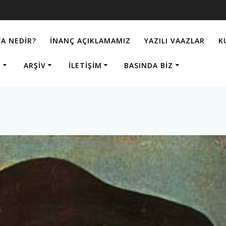
A NEDIR?
İNANÇ AÇIKLAMAMIZ
YAZILI VAAZLAR
K
R
ARŞIV
İLETIŞIM
BASINDA BIZ