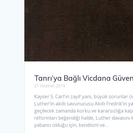
Tanrı’ya Bağlı Vicdana Güve
21 Haziran 2019
Kayser 5. Carl’ın zayıf yanı, büyük sorunla
Luther’in akıllı savunucusu Akıllı Fredrik’in 
geçilecek zamanda korku ve kararsızlığa kapıl
reformları beğendiği halde, Luther davasını
yabancı olduğu için, kendisini ve…