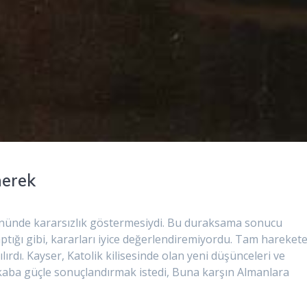
nerek
r önünde kararsızlık göstermesiydi. Bu duraksama sonucu
yaptığı gibi, kararları iyice değerlendiremiyordu. Tam hareket
ırdı. Kayser, Katolik kilisesinde olan yeni düşünceleri ve
 kaba güçle sonuçlandırmak istedi, Buna karşın Almanlara