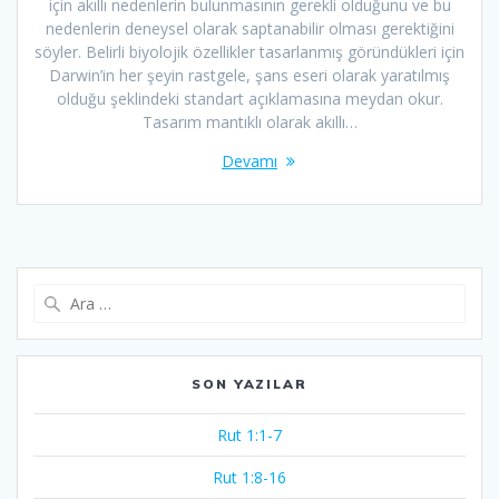
için akıllı nedenlerin bulunmasının gerekli olduğunu ve bu
nedenlerin deneysel olarak saptanabilir olması gerektiğini
söyler. Belirli biyolojik özellikler tasarlanmış göründükleri için
Darwin’in her şeyin rastgele, şans eseri olarak yaratılmış
olduğu şeklindeki standart açıklamasına meydan okur.
Tasarım mantıklı olarak akıllı…
Devamı
Arama:
SON YAZILAR
Rut 1:1-7
Rut 1:8-16