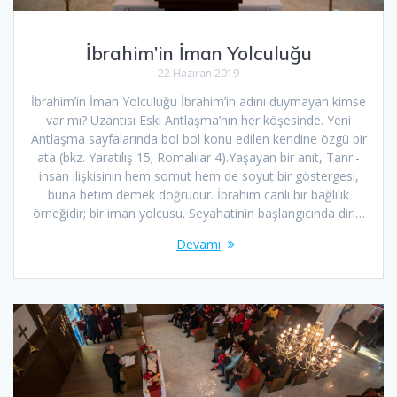
İbrahim’in İman Yolculuğu
22 Haziran 2019
İbrahim’in İman Yolculuğu İbrahim’in adını duymayan kimse
var mı? Uzantısı Eski Antlaşma’nın her köşesinde. Yeni
Antlaşma sayfalarında bol bol konu edilen kendine özgü bir
ata (bkz. Yaratılış 15; Romalılar 4).Yaşayan bir anıt, Tanrı-
insan ilişkisinin hem somut hem de soyut bir göstergesi,
buna betim demek doğrudur. İbrahim canlı bir bağlılık
örneğidir; bir iman yolcusu. Seyahatinin başlangıcında diri…
Devamı