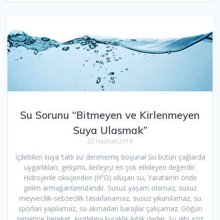
Su Sorunu “Bitmeyen ve Kirlenmeyen
Suya Ulasmak”
22 Haziran 2019
İçilebilen suya ‘tatlı su’ denmemiş boşuna! Su bütün çağlarda
uygarlıkları, gelişimi, ilerleyişi en çok etkileyen değerdir.
Hidrojenle oksijenden (H²O) oluşan su, Yaratan’ın önde
gelen armağanlarındandır. Susuz yaşam olamaz, susuz
meyvecilik-sebzecilik tasarlanamaz, susuz yıkanılamaz, su
sporları yapılamaz, su akmadan barajlar çalışamaz. Göğün
nimetine bereket, kısıtlığına kuraklık-kıtlık derler. Su gibi aziz