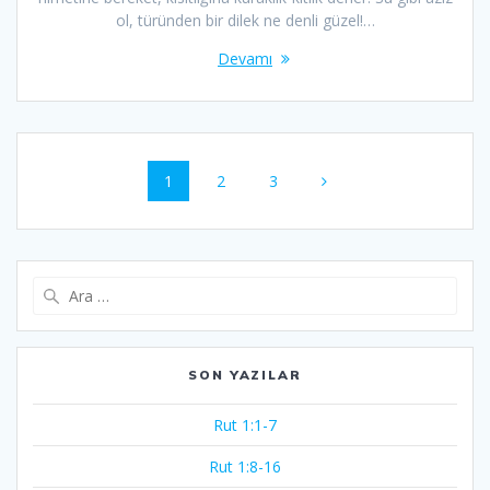
ol, türünden bir dilek ne denli güzel!…
Devamı
Yazı
Sayfa
Sayfa
Sayfa
1
2
3
dolaşımı
Arama:
SON YAZILAR
Rut 1:1-7
Rut 1:8-16