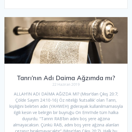
Tanrı’nın Adı Daima Ağzımda mı?
22 Haziran 2019
ALLAH’IN ADI DAİMA AĞIZDA MI? (Mısır’dan Çıkış 20:7;
Çölde Sayım 24:10-16) Öz niteliği ‘kutsallık’ olan Tanrı,
kişiliğini belirten adın (YAHWEH) giderayak kullanılmamasıyla
ilgili kesin ve belirgin bir buyruğu On Emri’nde tüm halka
duyurdu. “Tanrın RAB’bin adını boş yere ağzına
almayacaksın. Çünkü RAB, adını boş yere ağzına alanları
cezasız bırakmayacaktır” (Mısır’dan Çıkış 20:7). Halk bu