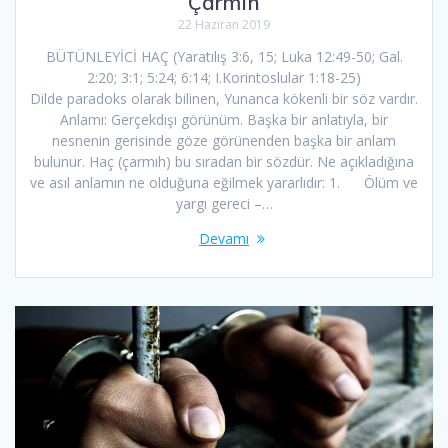
Çarmıh
22 Haziran 2019
BÜTÜNLEYİCİ HAÇ (Yaratılış 3:6, 15; Luka 12:49-50; Gal.
2:20; 3:1; 5:24; 6:14; I.Korintoslular 1:18-25)
Dilde paradoks olarak bilinen, Yunanca kökenli bir söz vardır.
Anlamı: Gerçekdışı görünüm. Başka bir anlatıyla, bir
nesnenin gerisinde göze görünenden başka bir anlam
bulunur. Haç (çarmıh) bu sıradan bir sözdür. Ne açıkladığına
ve asıl anlamın ne olduğuna eğilmek yararlıdır: 1. Ölüm ve
yargı gereci –…
Devamı