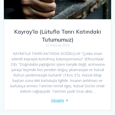
Kayray’la (Lütufla Tanrı Katındaki
Tutumumuz)
22 Haziran 2019
KAYRAYLA TANRI KATINDA DOĞRULUK “Çünkü iman
ederek kayrayla kurtulmuş bulunuyorsunuz” (Efesoslular
2:8). “Doğrulukla yaptığımız işlere karşılık değil, acımasına
yaraşır biçimde bizi yeniden doğuş yıkamasıyla ve Kutsal
Ruh’un yenilemesiyle kurtardı” (Titos 3:5). Kutsal Kitap
baştan sona dek kurtuluşla ilgilidir. İnsanın arıtılması ve
kurtuluşa ermesi Tanrı’nın temel ilgisi, Kutsal Söz’ün önde
beliren sağlayışıdır. Tanrı’nın yazılı Sözü akla…
Devamı