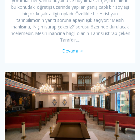
yorumlar her yanda duyuldu ve duyulmakta. Çeşitli dinlerin
bu konudaki öğretişi üzerinde yapılan geniş çaplı bir söyleşi
birçok kuşakta ilgi topladı. Özellikle bir Hıristiyan
tanrıbilimcinin yanıtı soruna apayrı ışık saçıyor: “Mesih
inanlısına, ‘Niçin ıstırap çekeriz?’ sorusu özerinde durulacak
incelemedir. Mesih inancına bağlı olanın Tanrısı ıstırap çeken
Tanrı’dır.…
Devamı