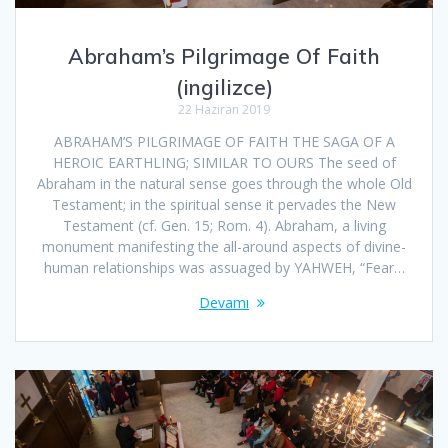
Abraham’s Pilgrimage Of Faith
(ingilizce)
22 Haziran 2019
ABRAHAM’S PILGRIMAGE OF FAITH THE SAGA OF A
HEROIC EARTHLING; SIMILAR TO OURS The seed of
Abraham in the natural sense goes through the whole Old
Testament; in the spiritual sense it pervades the New
Testament (cf. Gen. 15; Rom. 4). Abraham, a living
monument manifesting the all-around aspects of divine-
human relationships was assuaged by YAHWEH, “Fear…
Devamı