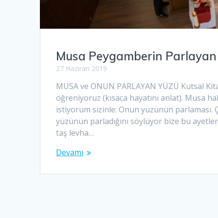
Musa Peygamberin Parlayan
27 Haziran 2019
MUSA ve ONUN PARLAYAN YÜZÜ Kutsal Kitap’
öğreniyoruz (kısaca hayatını anlat). Musa h
istiyorum sizinle: Onun yüzünün parlaması. 
yüzünün parladığını söylüyor bize bu ayetleri
taş levha…
Devamı