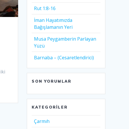
Rut 1:8-16
İman Hayatımızda
Bağışlamanın Yeri
Musa Peygamberin Parlayan
Yüzü
Barnaba – (Cesaretlendirici)
iki
SON YORUMLAR
KATEGORILER
Çarmıh​