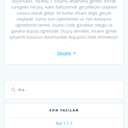
istiyorsanız, Yaratılış 3. bölümü anlamanız gerekir. İncil’de
süregelen herşey, Aden Bahçesi’nde gerçekleşen olayların
sonucu olarak gelişir. Ve bunlar efsane değil, gerçek
olaylardır. İsa’nın tüm eylemlerinin ve Yeni Antlaşma
öğretilerinin temeli, insanın özde günahkar olduğu ve
günaha düşüşü öğretisidir. Düşüş demekle, insanın günah
işleyerek kusursuz durumundan düşüşünü ifade etmekteyiz.
…
Devamı
Arama:
SON YAZILAR
Rut 1:1-7