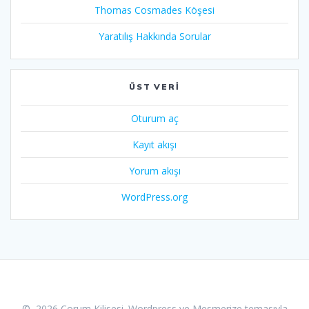
Thomas Cosmades Köşesi
Yaratılış Hakkında Sorular
ÜST VERI
Oturum aç
Kayıt akışı
Yorum akışı
WordPress.org
© 2026 Çorum Kilisesi. Wordpress ve
Mesmerize temasıyla