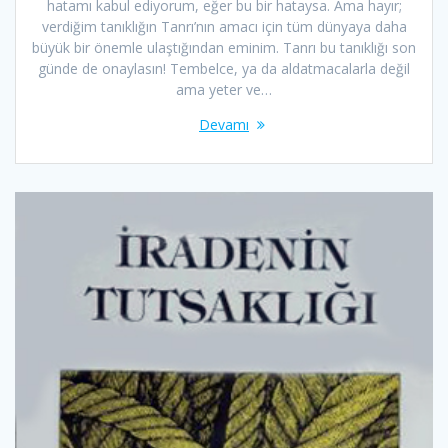
hatamı kabul ediyorum, eğer bu bir hataysa. Ama hayır;
verdiğim tanıklığın Tanrı’nın amacı için tüm dünyaya daha
büyük bir önemle ulaştığından eminim. Tanrı bu tanıklığı son
günde de onaylasın! Tembelce, ya da aldatmacalarla değil
ama yeter ve…
Devamı