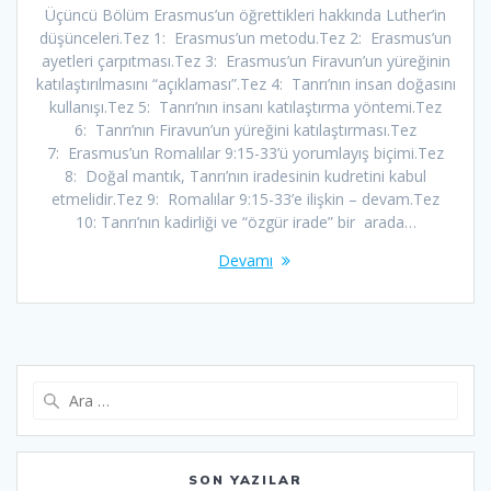
Üçüncü Bölüm Erasmus’un öğrettikleri hakkında Luther’in
düşünceleri.Tez 1: Erasmus’un metodu.Tez 2: Erasmus’un
ayetleri çarpıtması.Tez 3: Erasmus’un Firavun’un yüreğinin
katılaştırılmasını “açıklaması”.Tez 4: Tanrı’nın insan doğasını
kullanışı.Tez 5: Tanrı’nın insanı katılaştırma yöntemi.Tez
6: Tanrı’nın Firavun’un yüreğini katılaştırması.Tez
7: Erasmus’un Romalılar 9:15-33’ü yorumlayış biçimi.Tez
8: Doğal mantık, Tanrı’nın iradesinin kudretini kabul
etmelidir.Tez 9: Romalılar 9:15-33’e ilişkin – devam.Tez
10: Tanrı’nın kadirliği ve “özgür irade” bir arada…
Devamı
Arama:
SON YAZILAR