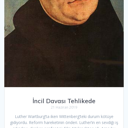
İncil Davası Tehlikede
21 Haziran 2019
Luther Wartburg’ta iken Wittenberg’teki durum kötüye
gidiyordu. Reform hareketinin önderi. Luther’in en sevdiği iş