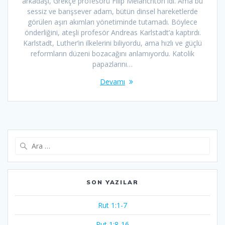
arkadaşı, Grekçe profesörü Filip Melanchton idi. Ama bu
sessiz ve barışsever adam, bütün dinsel hareketlerde
görülen aşırı akımları yönetiminde tutamadı. Böylece
önderliğini, ateşli profesör Andreas Karlstadt’a kaptırdı.
Karlstadt, Luther’in ilkelerini biliyordu, ama hızlı ve güçlü
reformların düzeni bozacağını anlamıyordu. Katolik
papazlarını…
Devamı
Arama:
SON YAZILAR
Rut 1:1-7
Rut 1:8-16